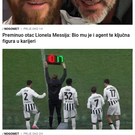
/
NOGOMET
I
PRIJE OKO 1H
Preminuo otac Lionela Messija: Bio mu je i agent te ključna
figura u karijeri
/
NOGOMET
I
PRIJE OKO 2H