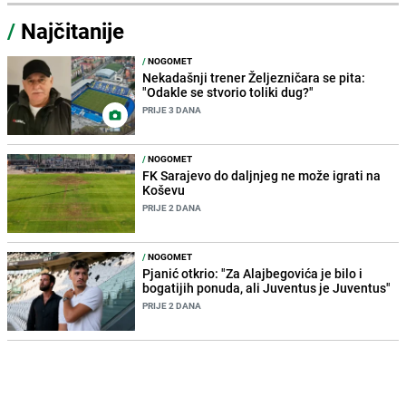
/
Najčitanije
/
NOGOMET
Nekadašnji trener Željezničara se pita:
"Odakle se stvorio toliki dug?"
PRIJE 3 DANA
/
NOGOMET
FK Sarajevo do daljnjeg ne može igrati na
Koševu
PRIJE 2 DANA
/
NOGOMET
Pjanić otkrio: "Za Alajbegovića je bilo i
bogatijih ponuda, ali Juventus je Juventus"
PRIJE 2 DANA