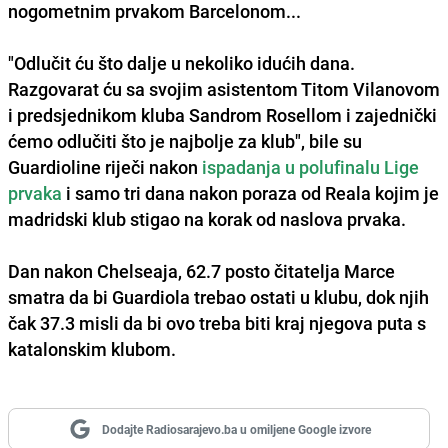
nogometnim prvakom Barcelonom...
"Odlučit ću što dalje u nekoliko idućih dana.
Razgovarat ću sa svojim asistentom Titom Vilanovom
i predsjednikom kluba Sandrom Rosellom i zajednički
ćemo odlučiti što je najbolje za klub", bile su
Guardioline riječi nakon
ispadanja u polufinalu Lige
prvaka
i samo tri dana nakon poraza od
Reala
kojim je
madridski klub stigao na korak od naslova prvaka.
Dan nakon Chelseaja, 62.7 posto čitatelja Marce
smatra da bi Guardiola trebao ostati u klubu, dok njih
čak 37.3 misli da bi ovo treba biti kraj njegova puta s
katalonskim klubom.
Dodajte Radiosarajevo.ba u omiljene Google izvore