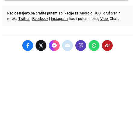
Radiosarajevo.ba
pratite putem aplikacije za
Android
|
iOS
i društvenih
mreža
Twitter
|
Facebook
|
Instagram
, kao i putem našeg
Viber
Chata.