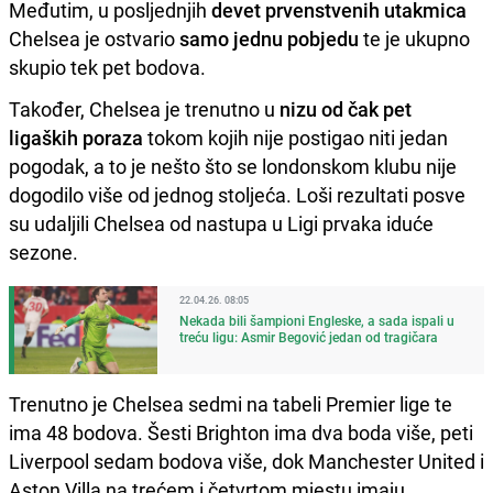
Međutim, u posljednjih
devet prvenstvenih utakmica
Chelsea je ostvario
samo jednu pobjedu
te je ukupno
skupio tek pet bodova.
Također, Chelsea je trenutno u
nizu od čak pet
ligaških poraza
tokom kojih nije postigao niti jedan
pogodak, a to je nešto što se londonskom klubu nije
dogodilo više od jednog stoljeća. Loši rezultati posve
su udaljili Chelsea od nastupa u Ligi prvaka iduće
sezone.
22.04.26. 08:05
Nekada bili šampioni Engleske, a sada ispali u
treću ligu: Asmir Begović jedan od tragičara
Trenutno je Chelsea sedmi na tabeli Premier lige te
ima 48 bodova. Šesti Brighton ima dva boda više, peti
Liverpool sedam bodova više, dok Manchester United i
Aston Villa na trećem i četvrtom mjestu imaju