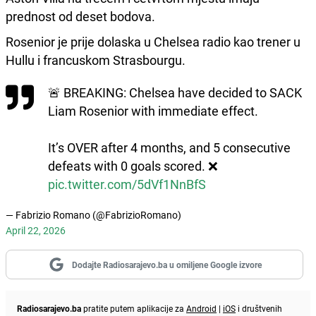
prednost od deset bodova.
Rosenior je prije dolaska u Chelsea radio kao trener u
Hullu i francuskom Strasbourgu.
🚨 BREAKING: Chelsea have decided to SACK
Liam Rosenior with immediate effect.
It’s OVER after 4 months, and 5 consecutive
defeats with 0 goals scored. ❌
pic.twitter.com/5dVf1NnBfS
— Fabrizio Romano (@FabrizioRomano)
April 22, 2026
Dodajte Radiosarajevo.ba u omiljene Google izvore
Radiosarajevo.ba
pratite putem aplikacije za
Android
|
iOS
i društvenih