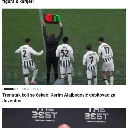
figura u karijeri
/
NOGOMET
I
PRIJE OKO 4H
Trenutak koji se čekao: Kerim Alajbegović debitovao za
Juventus