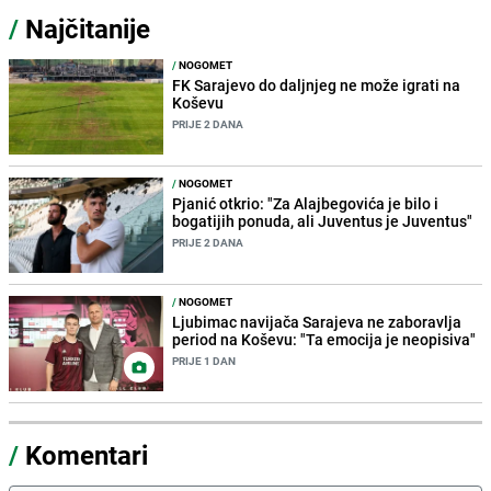
/
Najčitanije
/
NOGOMET
FK Sarajevo do daljnjeg ne može igrati na
Koševu
PRIJE 2 DANA
/
NOGOMET
Pjanić otkrio: "Za Alajbegovića je bilo i
bogatijih ponuda, ali Juventus je Juventus"
PRIJE 2 DANA
/
NOGOMET
Ljubimac navijača Sarajeva ne zaboravlja
period na Koševu: "Ta emocija je neopisiva"
PRIJE 1 DAN
/
Komentari