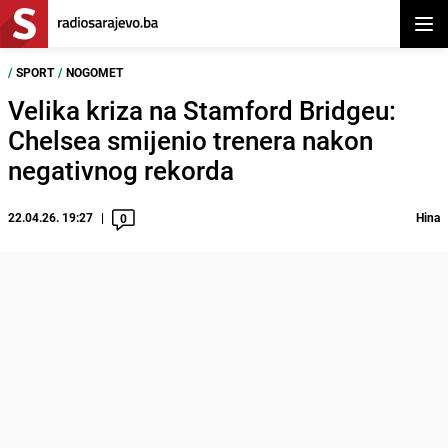
Otvor
/
SPORT
/
NOGOMET
Velika kriza na Stamford Bridgeu:
Chelsea smijenio trenera nakon
negativnog rekorda
22.04.26. 19:27
Hina
0