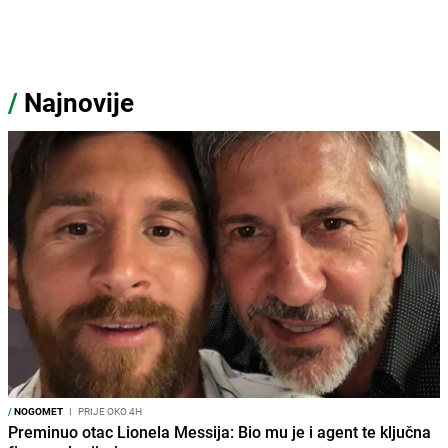
/
Najnovije
/
NOGOMET
I
PRIJE OKO 4H
Preminuo otac Lionela Messija: Bio mu je i agent te ključna