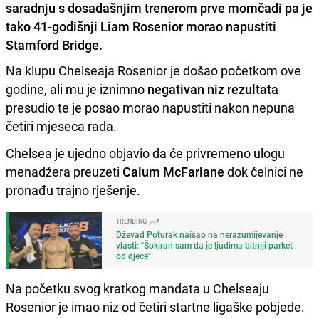
saradnju s dosadašnjim trenerom prve momčadi pa je
tako 41-godišnji Liam Rosenior morao napustiti
Stamford Bridge.
Na klupu Chelseaja Rosenior je došao početkom ove
godine, ali mu je iznimno
negativan niz rezultata
presudio te je posao morao napustiti nakon nepuna
četiri mjeseca rada.
Chelsea je ujedno objavio da će privremeno ulogu
menadžera preuzeti
Calum McFarlane
dok čelnici ne
pronađu trajno rješenje.
TRENDING
Dževad Poturak naišao na nerazumijevanje
vlasti: "Šokiran sam da je ljudima bitniji parket
od djece"
Na početku svog kratkog mandata u Chelseaju
Rosenior je imao niz od četiri startne ligaške pobjede.