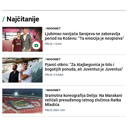
/
Najčitanije
/
NOGOMET
Ljubimac navijača Sarajeva ne zaboravlja
period na Koševu: "Ta emocija je neopisiva"
PRIJE 1 DAN
/
NOGOMET
Pjanić otkrio: "Za Alajbegovića je bilo i
bogatijih ponuda, ali Juventus je Juventus"
PRIJE 2 DANA
/
NOGOMET
Sramotna koreografija Delija: Na Marakani
veličali presuđenog ratnog zločinca Ratka
Mladića
PRIJE OKO 10H