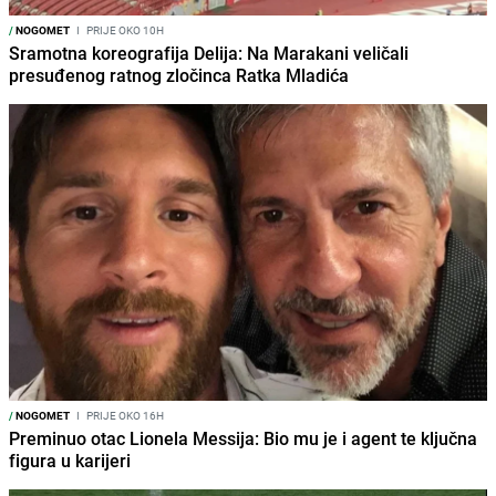
/
NOGOMET
I
PRIJE OKO 10H
Sramotna koreografija Delija: Na Marakani veličali
presuđenog ratnog zločinca Ratka Mladića
/
NOGOMET
I
PRIJE OKO 16H
Preminuo otac Lionela Messija: Bio mu je i agent te ključna
figura u karijeri