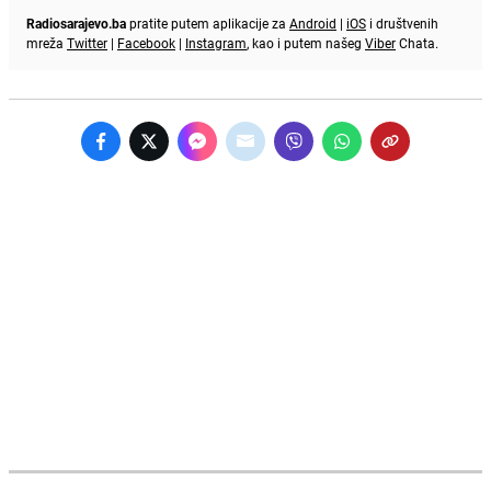
Radiosarajevo.ba
pratite putem aplikacije za
Android
|
iOS
i društvenih
mreža
Twitter
|
Facebook
|
Instagram
, kao i putem našeg
Viber
Chata.