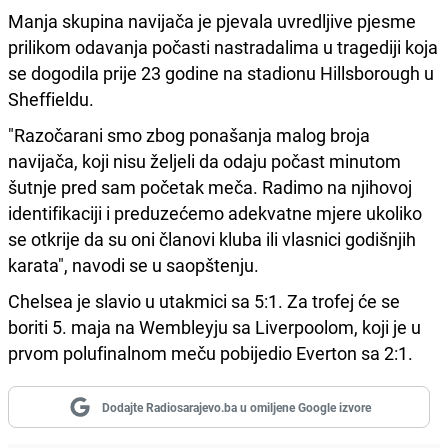
Manja skupina navijača je pjevala uvredljive pjesme
prilikom odavanja počasti nastradalima u tragediji koja
se dogodila prije 23 godine na stadionu Hillsborough u
Sheffieldu.
"Razočarani smo zbog ponašanja malog broja
navijača, koji nisu željeli da odaju počast minutom
šutnje pred sam početak meča. Radimo na njihovoj
identifikaciji i preduzećemo adekvatne mjere ukoliko
se otkrije da su oni članovi kluba ili vlasnici godišnjih
karata", navodi se u saopštenju.
Chelsea je slavio u utakmici sa 5:1. Za trofej će se
boriti 5. maja na Wembleyju sa Liverpoolom, koji je u
prvom polufinalnom meču pobijedio Everton sa 2:1.
Dodajte Radiosarajevo.ba u omiljene Google izvore