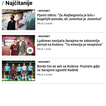
/
Najčitanije
/
NOGOMET
Pjanić otkrio: "Za Alajbegovića je bilo i
bogatijih ponuda, ali Juventus je Juventus"
PRIJE 2 DANA
/
NOGOMET
Ljubimac navijača Sarajeva ne zaboravlja
period na Koševu: "Ta emocija je neopisiva"
PRIJE 1 DAN
/
NOGOMET
Bordo tim se seli sa Koševa: Poznato gdje
će Sarajevo ugostiti Radnik
PRIJE 2 DANA