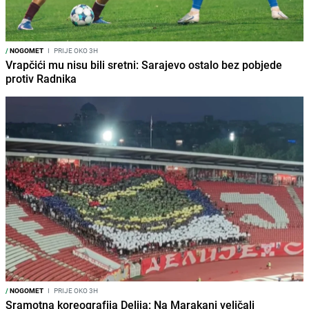
/
NOGOMET
I
PRIJE OKO 3H
Vrapčići mu nisu bili sretni: Sarajevo ostalo bez pobjede
protiv Radnika
/
NOGOMET
I
PRIJE OKO 3H
Sramotna koreografija Delija: Na Marakani veličali