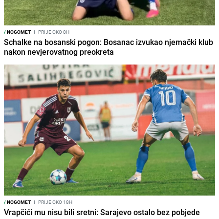
/
NOGOMET
I
PRIJE OKO 8H
Schalke na bosanski pogon: Bosanac izvukao njemački klub
nakon nevjerovatnog preokreta
/
NOGOMET
I
PRIJE OKO 18H
Vrapčići mu nisu bili sretni: Sarajevo ostalo bez pobjede