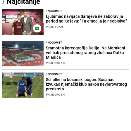
/
Najčitanije
/
NOGOMET
Ljubimac navijača Sarajeva ne zaboravlja
period na Koševu: "Ta emocija je neopisiva"
PRIJE 1 DAN
/
NOGOMET
Sramotna koreografija Delija: Na Marakani
veličali presuđenog ratnog zločinca Ratka
Mladića
PRIJE OKO 19H
/
NOGOMET
Schalke na bosanski pogon: Bosanac
izvukao njemački klub nakon nevjerovatnog
preokreta
PRIJE OKO 8H