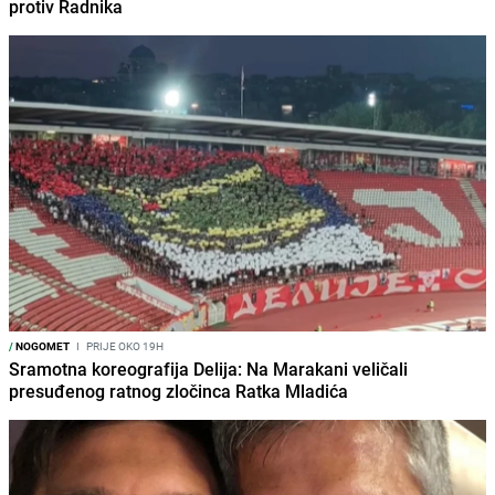
protiv Radnika
/
NOGOMET
I
PRIJE OKO 19H
Sramotna koreografija Delija: Na Marakani veličali
presuđenog ratnog zločinca Ratka Mladića