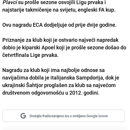
Plavci
su prošle sezone osvojili
Ligu prvaka
i
najstarije takmičenje na svijetu, engleski
FA kup
.
Ovu nagradu ECA dodjeljuje od prije dvije godine.
Priznanje za klub koji je ostvario najveći napredak
dobio je kiparski
Apoel
koji je prošle sezone došao do
četvrtfinala Lige prvaka.
Nagradu za klub koji ima najbolje odnose sa
navijačima dobila je italijanska
Sampdorija
, dok je
ukrajinski
Šahtjor
proglašen za klub sa najvećom
društvenom odgovornošću u 2012. godini.
Dodajte Radiosarajevo.ba u omiljene Google izvore