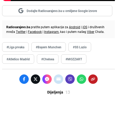
Dodajte Radiosarajevo.ba u omiljene Google izvore
Radiosarajevo.ba
pratite putem aplikacije za
Android
|
iOS
i društvenih
mreža
Twitter
|
Facebook
|
Instagram
, kao i putem našeg
Viber
Chata.
#Liga prvaka
#Bayern Munchen
#SS Lazio
#Atletico Madrid
#Chelsea
#MOZZART
13
Dijeljenja