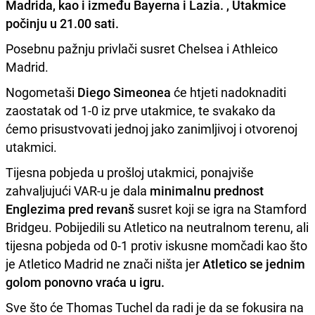
Madrida, kao i između Bayerna i Lazia. , Utakmice
počinju u 21.00 sati.
Posebnu pažnju privlači susret Chelsea i Athleico
Madrid.
Nogometaši
Diego Simeonea
će htjeti nadoknaditi
zaostatak od 1-0 iz prve utakmice, te svakako da
ćemo prisustvovati jednoj jako zanimljivoj i otvorenoj
utakmici.
Tijesna pobjeda u prošloj utakmici, ponajviše
zahvaljujući VAR-u je dala
minimalnu prednost
Englezima pred revanš
susret koji se igra na Stamford
Bridgeu. Pobijedili su Atletico na neutralnom terenu, ali
tijesna pobjeda od 0-1 protiv iskusne momčadi kao što
je Atletico Madrid ne znači ništa jer
Atletico se jednim
golom ponovno vraća u igru.
Sve što će Thomas Tuchel da radi je da se fokusira na