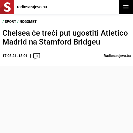
Otvor
/
SPORT
/
NOGOMET
Chelsea će treći put ugostiti Atletico
Madrid na Stamford Bridgeu
17.03.21. 13:01
Radiosarajevo.ba
0