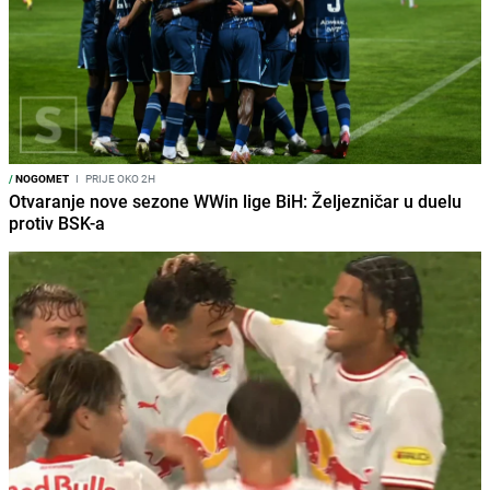
/
NOGOMET
I
PRIJE OKO 2H
Otvaranje nove sezone WWin lige BiH: Željezničar u duelu
protiv BSK-a