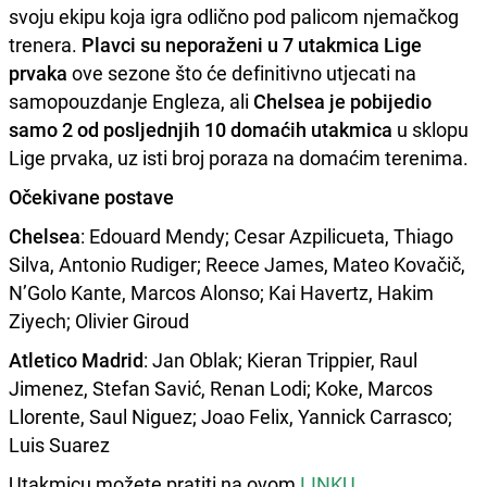
svoju ekipu koja igra odlično pod palicom njemačkog
trenera.
Plavci su neporaženi u 7 utakmica Lige
prvaka
ove sezone što će definitivno utjecati na
samopouzdanje Engleza, ali
Chelsea je pobijedio
samo 2 od posljednjih 10 domaćih utakmica
u sklopu
Lige prvaka, uz isti broj poraza na domaćim terenima.
Očekivane postave
Chelsea
: Edouard Mendy; Cesar Azpilicueta, Thiago
Silva, Antonio Rudiger; Reece James, Mateo Kovačič,
N’Golo Kante, Marcos Alonso; Kai Havertz, Hakim
Ziyech; Olivier Giroud
Atletico Madrid
: Jan Oblak; Kieran Trippier, Raul
Jimenez, Stefan Savić, Renan Lodi; Koke, Marcos
Llorente, Saul Niguez; Joao Felix, Yannick Carrasco;
Luis Suarez
Utakmicu možete pratiti na ovom
LINKU
.