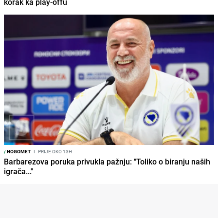
korak ka play-offu
/
NOGOMET
I
PRIJE OKO 13H
Barbarezova poruka privukla pažnju: "Toliko o biranju naših
igrača..."