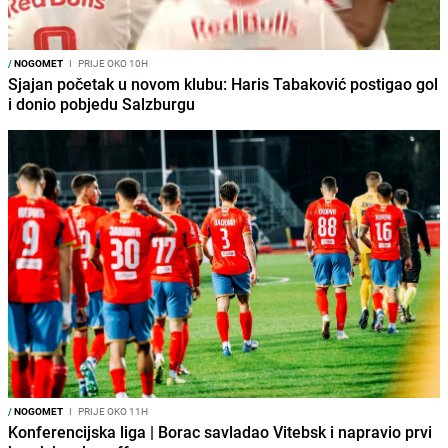
/
NOGOMET
I
PRIJE OKO 10H
Sjajan početak u novom klubu: Haris Tabaković postigao gol
i donio pobjedu Salzburgu
/
NOGOMET
I
PRIJE OKO 11H
Konferencijska liga | Borac savladao Vitebsk i napravio prvi