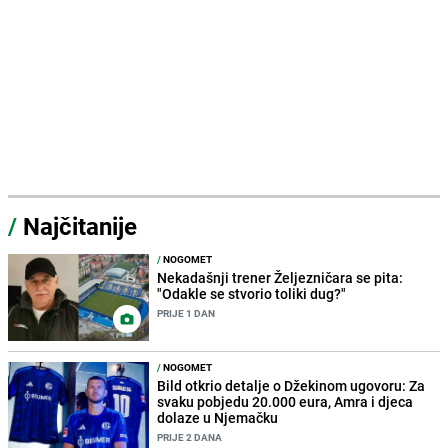
/
Najčitanije
/
NOGOMET
Nekadašnji trener Željezničara se pita:
"Odakle se stvorio toliki dug?"
PRIJE 1 DAN
/
NOGOMET
Bild otkrio detalje o Džekinom ugovoru: Za
svaku pobjedu 20.000 eura, Amra i djeca
dolaze u Njemačku
PRIJE 2 DANA