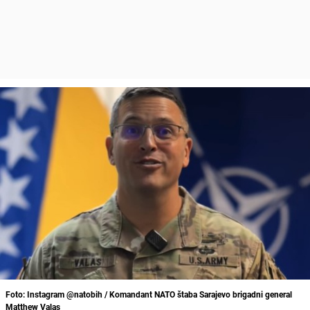
Foto: Instagram @natobih / Komandant NATO štaba Sarajevo brigadni general
Matthew Valas