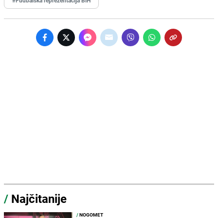
#Fudbalska reprezentacija BiH
/
Najčitanije
/
NOGOMET