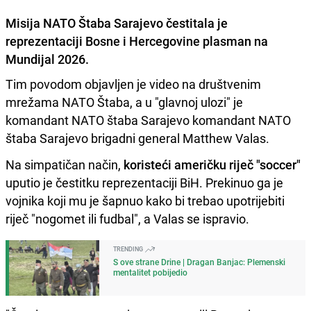
Misija NATO Štaba Sarajevo čestitala je
reprezentaciji Bosne i Hercegovine plasman na
Mundijal 2026.
Tim povodom objavljen je video na društvenim
mrežama NATO Štaba, a u "glavnoj ulozi" je
komandant NATO štaba Sarajevo komandant NATO
štaba Sarajevo brigadni general Matthew Valas.
Na simpatičan način,
koristeći američku riječ "soccer"
uputio je čestitku reprezentaciji BiH. Prekinuo ga je
vojnika koji mu je šapnuo kako bi trebao upotrijebiti
riječ "nogomet ili fudbal", a Valas se ispravio.
TRENDING
S ove strane Drine | Dragan Banjac: Plemenski
mentalitet pobijedio