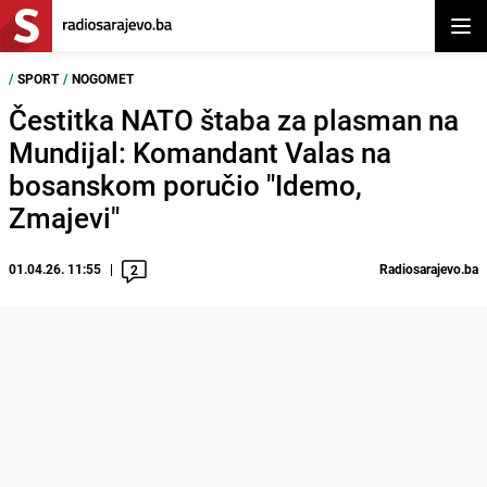
Otvor
/
SPORT
/
NOGOMET
Čestitka NATO štaba za plasman na
Mundijal: Komandant Valas na
bosanskom poručio "Idemo,
Zmajevi"
01.04.26. 11:55
Radiosarajevo.ba
2