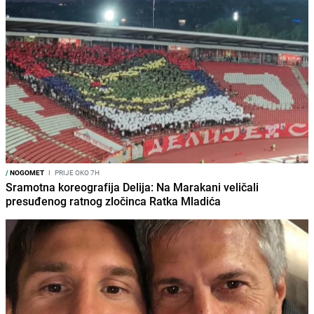
/
NOGOMET
I
PRIJE OKO 7H
Sramotna koreografija Delija: Na Marakani veličali
presuđenog ratnog zločinca Ratka Mladića