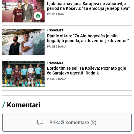
Ljubimac navijača Sarajeva ne zaboravlja
period na Koševu: "Ta emocija je neopisiva"
PRIJE 1 DAN
/
NOGOMET
Pjanić otkrio: "Za Alajbegovića je bilo i
bogatijih ponuda, ali Juventus je Juventus"
PRIJE 2 DANA
/
NOGOMET
Bordo tim se seli sa Koševa: Poznato gdje
će Sarajevo ugostiti Radnik
PRIJE 2 DANA
/
Komentari
Prikaži komentare
(
2
)