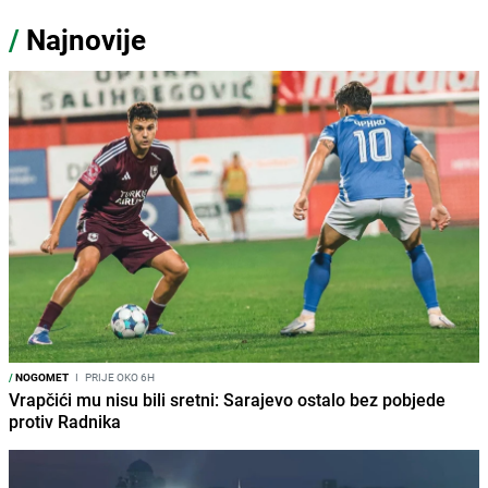
/
Najnovije
/
NOGOMET
I
PRIJE OKO 6H
Vrapčići mu nisu bili sretni: Sarajevo ostalo bez pobjede
protiv Radnika