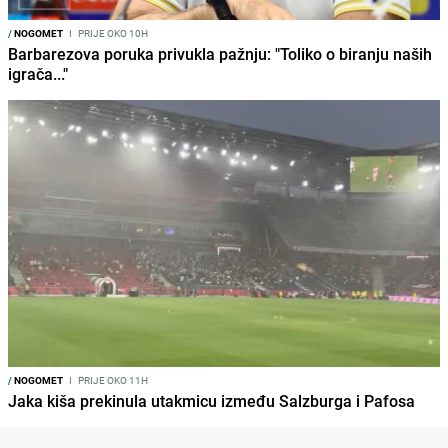
/
NOGOMET
I
PRIJE OKO 10H
Barbarezova poruka privukla pažnju: "Toliko o biranju naših
igrača..."
/
NOGOMET
I
PRIJE OKO 11H
Jaka kiša prekinula utakmicu između Salzburga i Pafosa