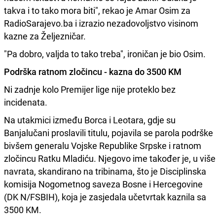
takva i to tako mora biti", rekao je Amar Osim za
RadioSarajevo.ba i izrazio nezadovoljstvo visinom
kazne za Željezničar.
"Pa dobro, valjda to tako treba", ironičan je bio Osim.
Podrška ratnom zločincu - kazna do 3500 KM
Ni zadnje kolo Premijer lige nije proteklo bez
incidenata.
Na utakmici između Borca i Leotara, gdje su
Banjalučani proslavili titulu, pojavila se parola podrške
bivšem generalu Vojske Republike Srpske i ratnom
zločincu Ratku Mladiću. Njegovo ime također je, u više
navrata, skandirano na tribinama, što je Disciplinska
komisija Nogometnog saveza Bosne i Hercegovine
(DK N/FSBIH), koja je zasjedala učetvrtak kaznila sa
3500 KM.