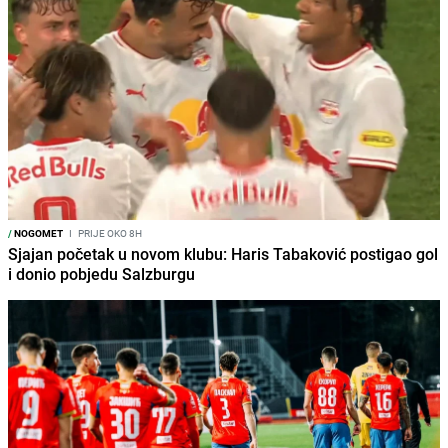
/
NOGOMET
I
PRIJE OKO 8H
Sjajan početak u novom klubu: Haris Tabaković postigao gol
i donio pobjedu Salzburgu