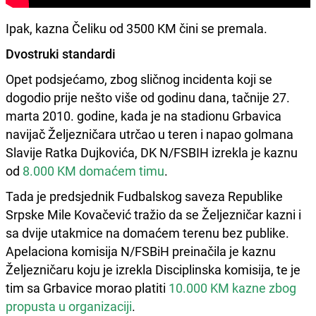
Ipak, kazna Čeliku od 3500 KM čini se premala.
Dvostruki standardi
Opet podsjećamo, zbog sličnog incidenta koji se
dogodio prije nešto više od godinu dana, tačnije 27.
marta 2010. godine, kada je na stadionu Grbavica
navijač Željezničara utrčao u teren i napao golmana
Slavije Ratka Dujkovića, DK N/FSBIH izrekla je kaznu
od
8.000 KM domaćem timu
.
Tada je predsjednik Fudbalskog saveza Republike
Srpske Mile Kovačević tražio da se Željezničar kazni i
sa dvije utakmice na domaćem terenu bez publike.
Apelaciona komisija N/FSBiH preinačila je kaznu
Željezničaru koju je izrekla Disciplinska komisija, te je
tim sa Grbavice morao platiti
10.000 KM kazne zbog
propusta u organizaciji
.