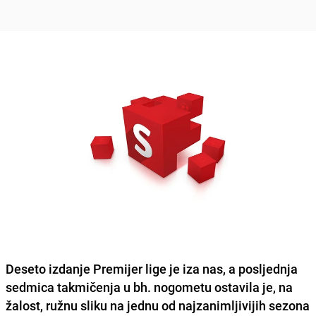
Deseto izdanje Premijer lige je iza nas, a posljednja
sedmica takmičenja u bh. nogometu ostavila je, na
žalost, ružnu sliku na jednu od najzanimljivijih sezona