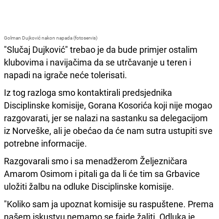
Golman Dujković nakon napada (fotoservis)
"Slučaj Dujković" trebao je da bude primjer ostalim
klubovima i navijačima da se utrčavanje u teren i
napadi na igrače neće tolerisati.
Iz tog razloga smo kontaktirali predsjednika
Disciplinske komisije, Gorana Kosorića koji nije mogao
razgovarati, jer se nalazi na sastanku sa delegacijom
iz Norveške, ali je obećao da će nam sutra ustupiti sve
potrebne informacije.
Razgovarali smo i sa menadžerom Željezničara
Amarom Osimom i pitali ga da li će tim sa Grbavice
uložiti žalbu na odluke Disciplinske komisije.
"Koliko sam ja upoznat komisije su raspuštene. Prema
našem iskustvu nemamo se fajde žaliti. Odluka je