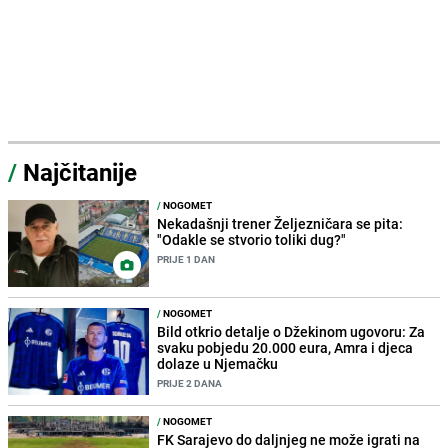
/
Najčitanije
/
NOGOMET
Nekadašnji trener Željezničara se pita:
"Odakle se stvorio toliki dug?"
PRIJE 1 DAN
/
NOGOMET
Bild otkrio detalje o Džekinom ugovoru: Za
svaku pobjedu 20.000 eura, Amra i djeca
dolaze u Njemačku
PRIJE 2 DANA
/
NOGOMET
FK Sarajevo do daljnjeg ne može igrati na