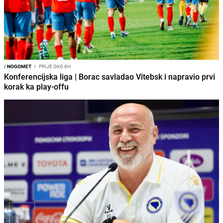
/
NOGOMET
I
PRIJE OKO 8H
Konferencijska liga | Borac savladao Vitebsk i napravio prvi
korak ka play-offu