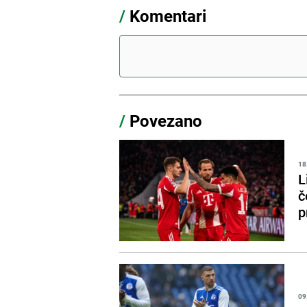
/
Komentari
/
Povezano
18
L
č
p
09