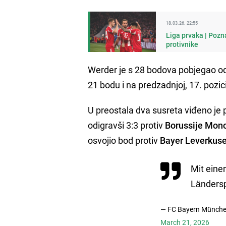
18.03.26. 22:55
Liga prvaka | Pozna
protivnike
Werder je s 28 bodova pobjegao od
21 bodu i na predzadnjoj, 17. pozici
U preostala dva susreta viđeno je 
odigravši 3:3 protiv
Borussije Mon
osvojio bod protiv
Bayer Leverkus
Mit einem
Ländersp
— FC Bayern Münch
March 21, 2026