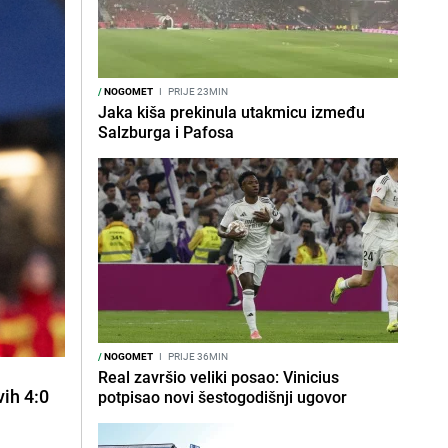
/
NOGOMET
I
PRIJE 23MIN
Jaka kiša prekinula utakmicu između
Salzburga i Pafosa
/
NOGOMET
I
PRIJE 36MIN
Real završio veliki posao: Vinicius
vih 4:0
potpisao novi šestogodišnji ugovor