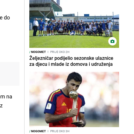
je do
/
NOGOMET
I
PRIJE OKO 2H
Željezničar podijelio sezonske ulaznice
za djecu i mlade iz domova i udruženja
dom na
iz
/
NOGOMET
I
PRIJE OKO 3H