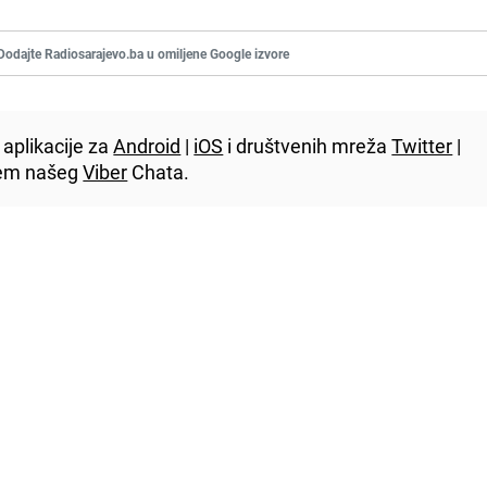
Dodajte Radiosarajevo.ba u omiljene Google izvore
aplikacije za
Android
|
iOS
i društvenih mreža
Twitter
|
utem našeg
Viber
Chata.