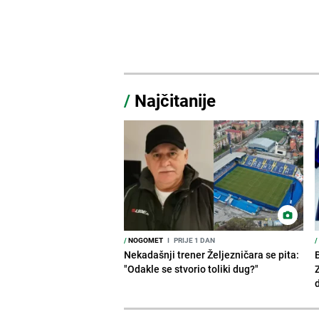
/
Najčitanije
/
NOGOMET
I
PRIJE 1 DAN
/
Nekadašnji trener Željezničara se pita:
"Odakle se stvorio toliki dug?"