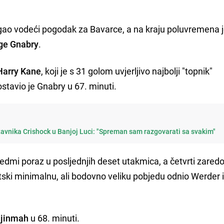
igao vodeći pogodak za Bavarce, a na kraju poluvremena 
ge Gnabry
.
Harry Kane
, koji je s 31 golom uvjerljivo najbolji "topnik"
stavio je Gnabry u 67. minuti.
tavnika Crishock u Banjoj Luci: "Spreman sam razgovarati sa svakim"
sedmi poraz u posljednjih deset utakmica, a četvrti zare
ski minimalnu, ali bodovno veliku pobjedu odnio Werder 
Njinmah
u 68. minuti.