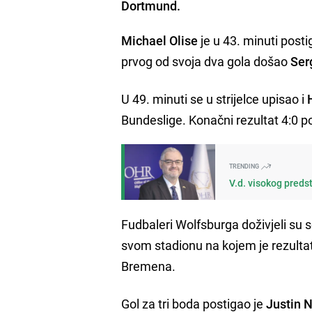
Dortmund.
Michael Olise
je u 43. minuti post
prvog od svoja dva gola došao
Ser
U 49. minuti se u strijelce upisao i
Bundeslige. Konačni rezultat 4:0 po
TRENDING
V.d. visokog preds
Fudbaleri Wolfsburga doživjeli su 
svom stadionu na kojem je rezultat
Bremena.
Gol za tri boda postigao je
Justin 