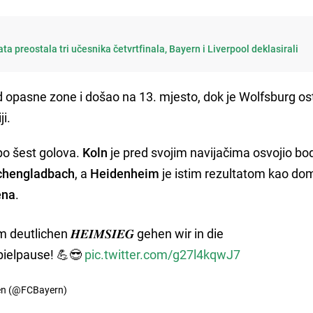
ta preostala tri učesnika četvrtfinala, Bayern i Liverpool deklasirali
 opasne zone i došao na 13. mjesto, dok je Wolfsburg os
ji.
po šest golova.
Koln
je pred svojim navijačima osvojio bo
chengladbach
, a
Heidenheim
je istim rezultatom kao do
ena
.
 deutlichen 𝑯𝑬𝑰𝑴𝑺𝑰𝑬𝑮 gehen wir in die
ielpause! 💪😎
pic.twitter.com/g27l4kqwJ7
en (@FCBayern)