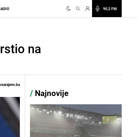
RADIO
90,2 FM
rstio na
osarajevo.ba
/
Najnovije