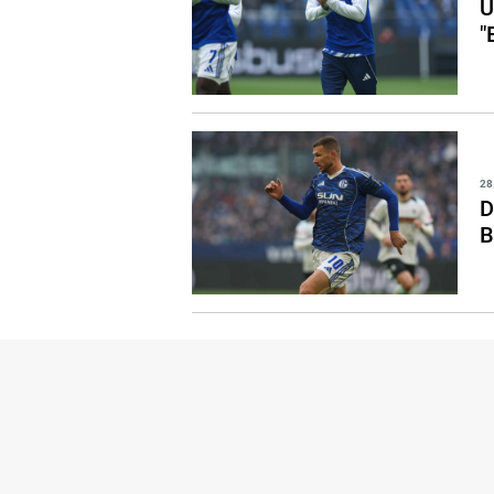
U
"
28
D
B