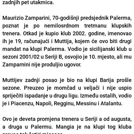
zadnjih pet utakmica.
Maurizio Zamparini, 70-godišnji predsjednik Palerma,
poznat je po nemilosrdnom tretmanu klupskih
trenera. Otkad je kupio klub 2002. godine, imenovao
ih je 19, računajući i Muttija, kojem će ovo biti drugi
mandat na klupi Palerma. Vodio je sicilijanski klub u
sezoni 2001/02 u Seriji B, osvojio je 10. mjesto, ali mu
Zamparnini nije produljio ugovor.
Muttijev zadnji posao je bio na klupi Barija prošle
sezone. Preuzeo je momčad u veljači i nije uspio
spriječiti ispadanje u drugu ligu. Između ostalih, vodio
je i Piacenzu, Napoli, Regginu, Messinu i Atalantu.
Ovo je deveta promjena trenera u Seriji a od augusta,
a druga u Palermu. Mangia je na klupi tog kluba