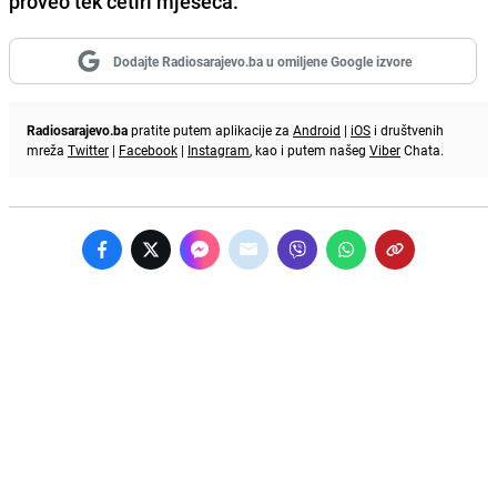
proveo tek četiri mjeseca.
Dodajte Radiosarajevo.ba u omiljene Google izvore
Radiosarajevo.ba
pratite putem aplikacije za
Android
|
iOS
i društvenih
mreža
Twitter
|
Facebook
|
Instagram
, kao i putem našeg
Viber
Chata.