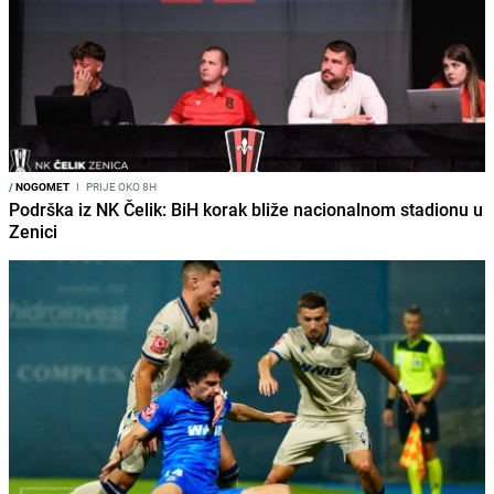
/
NOGOMET
I
PRIJE OKO 8H
Podrška iz NK Čelik: BiH korak bliže nacionalnom stadionu u
Zenici