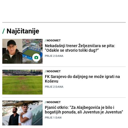
/
Najčitanije
/
NOGOMET
Nekadašnji trener Željezničara se pita:
"Odakle se stvorio toliki dug?"
PRIJE 2 DANA
/
NOGOMET
FK Sarajevo do daljnjeg ne može igrati na
Koševu
PRIJE 2 DANA
/
NOGOMET
Pjanić otkrio: "Za Alajbegovića je bilo i
bogatijih ponuda, ali Juventus je Juventus"
PRIJE 1 DAN