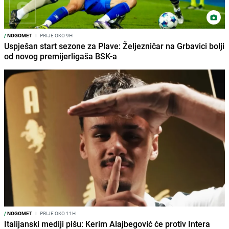
/
NOGOMET
I
PRIJE OKO 9H
Uspješan start sezone za Plave: Željezničar na Grbavici bolji
od novog premijerligaša BSK-a
/
NOGOMET
I
PRIJE OKO 11H
Italijanski mediji pišu: Kerim Alajbegović će protiv Intera