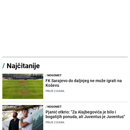
/
Najčitanije
/
NOGOMET
FK Sarajevo do daljnjeg ne može igrati na
Koševu
PRIJE 2 DANA
/
NOGOMET
Pjanić otkrio: "Za Alajbegovića je bilo i
bogatijih ponuda, ali Juventus je Juventus"
PRIJE 2 DANA