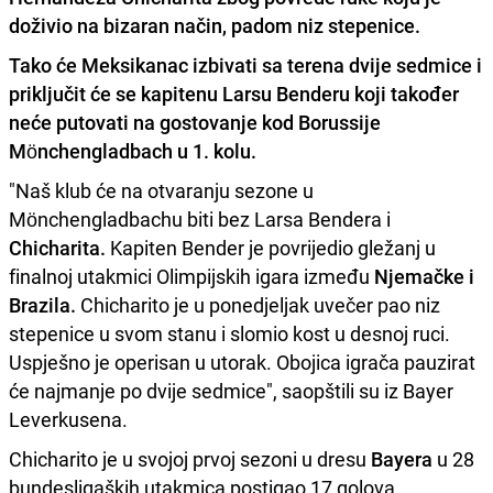
doživio na bizaran način, padom niz stepenice.
Tako će
Meksikanac
izbivati sa terena dvije sedmice i
priključit će se kapitenu
Larsu Benderu
koji također
neće putovati na gostovanje kod
Borussije
Mönchengladbach
u 1. kolu.
"Naš klub će na otvaranju sezone u
Mönchengladbachu biti bez Larsa Bendera i
Chicharita.
Kapiten Bender je povrijedio gležanj u
finalnoj utakmici Olimpijskih igara između
Njemačke i
Brazila.
Chicharito je u ponedjeljak uvečer pao niz
stepenice u svom stanu i slomio kost u desnoj ruci.
Uspješno je operisan u utorak. Obojica igrača pauzirat
će najmanje po dvije sedmice", saopštili su iz Bayer
Leverkusena.
Chicharito je u svojoj prvoj sezoni u dresu
Bayera
u 28
bundesligaških utakmica postigao 17 golova.