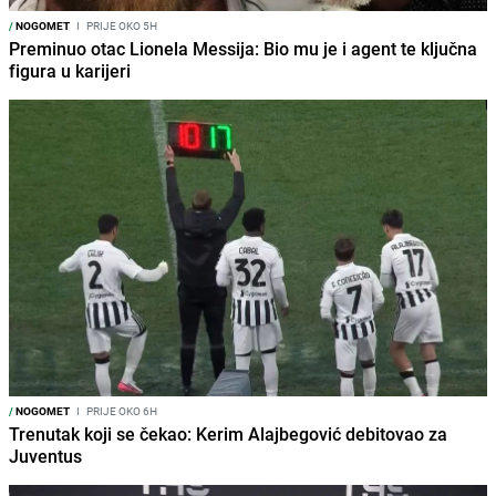
/
NOGOMET
I
PRIJE OKO 5H
Preminuo otac Lionela Messija: Bio mu je i agent te ključna
figura u karijeri
/
NOGOMET
I
PRIJE OKO 6H
Trenutak koji se čekao: Kerim Alajbegović debitovao za
Juventus