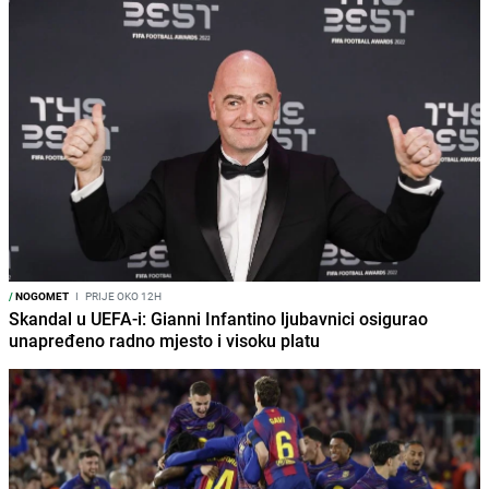
/
NOGOMET
I
PRIJE OKO 12H
Skandal u UEFA-i: Gianni Infantino ljubavnici osigurao
unapređeno radno mjesto i visoku platu