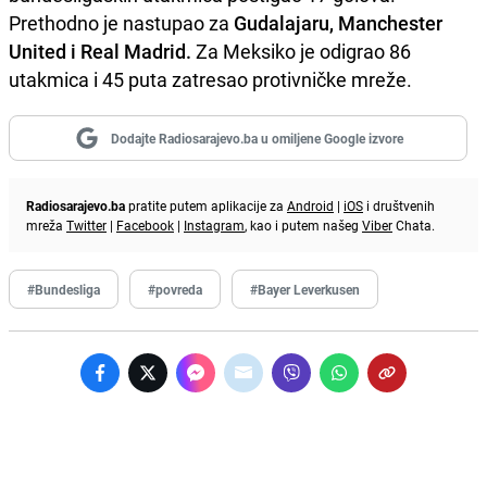
Prethodno je nastupao za
Gudalajaru, Manchester
United i Real Madrid.
Za Meksiko je odigrao 86
utakmica i 45 puta zatresao protivničke mreže.
Dodajte Radiosarajevo.ba u omiljene Google izvore
Radiosarajevo.ba
pratite putem aplikacije za
Android
|
iOS
i društvenih
mreža
Twitter
|
Facebook
|
Instagram
, kao i putem našeg
Viber
Chata.
#Bundesliga
#povreda
#Bayer Leverkusen