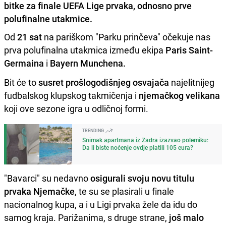
bitke za finale UEFA Lige prvaka, odnosno prve
polufinalne utakmice.
Od
21 sat
na pariškom "Parku prinčeva" očekuje nas
prva polufinalna utakmica između ekipa
Paris Saint-
Germaina
i
Bayern Munchena.
Bit će to
susret prošlogodišnjeg osvajača
najelitnijeg
fudbalskog klupskog takmičenja i
njemačkog velikana
koji ove sezone igra u odličnoj formi.
TRENDING
Snimak apartmana iz Zadra izazvao polemiku:
Da li biste noćenje ovdje platili 105 eura?
"Bavarci" su nedavno
osigurali svoju novu titulu
prvaka Njemačke
, te su se plasirali u finale
nacionalnog kupa, a i u Ligi prvaka žele da idu do
samog kraja. Parižanima, s druge strane,
još malo