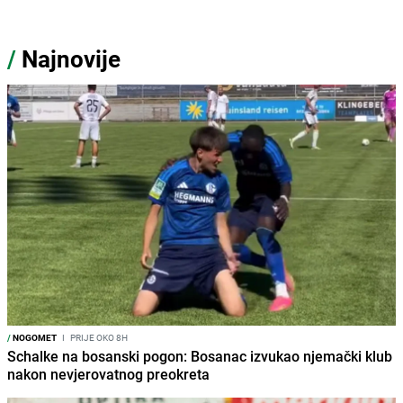
/
Najnovije
/
NOGOMET
I
PRIJE OKO 8H
Schalke na bosanski pogon: Bosanac izvukao njemački klub
nakon nevjerovatnog preokreta