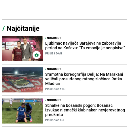
/
Najčitanije
/
NOGOMET
Ljubimac navijača Sarajeva ne zaboravlja
period na Koševu: "Ta emocija je neopisiva"
PRIJE 1 DAN
/
NOGOMET
Sramotna koreografija Delija: Na Marakani
veličali presuđenog ratnog zločinca Ratka
Mladića
PRIJE OKO 19H
/
NOGOMET
Schalke na bosanski pogon: Bosanac
izvukao njemački klub nakon nevjerovatnog
preokreta
PRIJE OKO 8H