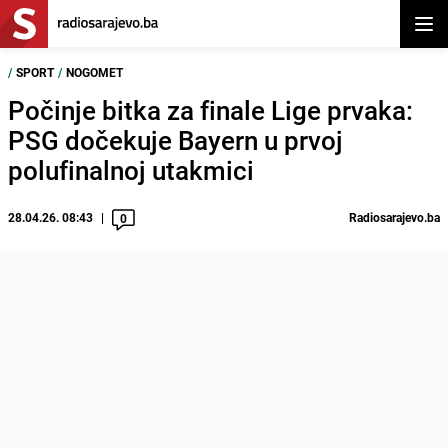
Otvor
/
SPORT
/
NOGOMET
Počinje bitka za finale Lige prvaka:
PSG dočekuje Bayern u prvoj
polufinalnoj utakmici
28.04.26. 08:43
Radiosarajevo.ba
0