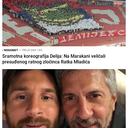
/
NOGOMET
I
PRIJE OKO 19H
Sramotna koreografija Delija: Na Marakani veličali
presuđenog ratnog zločinca Ratka Mladića