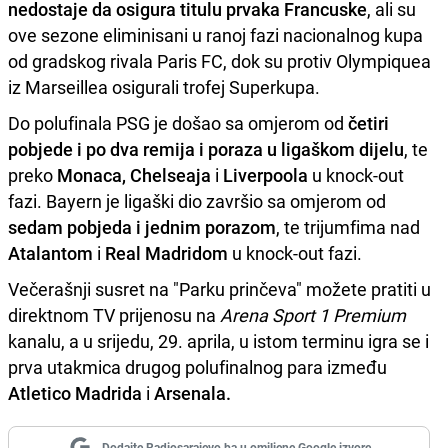
nedostaje da osigura titulu prvaka Francuske
, ali su
ove sezone eliminisani u ranoj fazi nacionalnog kupa
od gradskog rivala Paris FC, dok su protiv Olympiquea
iz Marseillea osigurali trofej Superkupa.
Do polufinala PSG je došao sa omjerom od
četiri
pobjede i po dva remija i poraza u ligaškom dijelu
, te
preko
Monaca, Chelseaja
i
Liverpoola
u knock-out
fazi. Bayern je ligaški dio završio sa omjerom od
sedam pobjeda i jednim porazom
, te trijumfima nad
Atalantom
i
Real Madridom
u knock-out fazi.
Večerašnji susret na "Parku prinčeva" možete pratiti u
direktnom TV prijenosu na
Arena Sport 1 Premium
kanalu, a u srijedu, 29. aprila, u istom terminu igra se i
prva utakmica drugog polufinalnog para između
Atletico Madrida
i
Arsenala.
Dodajte Radiosarajevo.ba u omiljene Google izvore