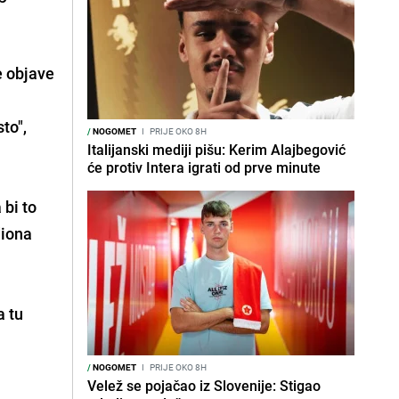
e objave
to",
/
NOGOMET
I
PRIJE OKO 8H
Italijanski mediji pišu: Kerim Alajbegović
će protiv Intera igrati od prve minute
 bi to
diona
a tu
/
NOGOMET
I
PRIJE OKO 8H
Velež se pojačao iz Slovenije: Stigao