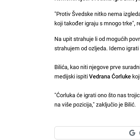
"Protiv Švedske nitko nema izgleda 
koji također igraju s mnogo trke", re
Na upit strahuje li od mogućih pov
strahujem od ozljeda. Idemo igrati
Bilića, kao niti njegove prve surad
medijski ispiti
Vedrana Ćorluke
koj
"Ćorluka će igrati ono što nas troji
na više pozicija," zaključio je Bilić.