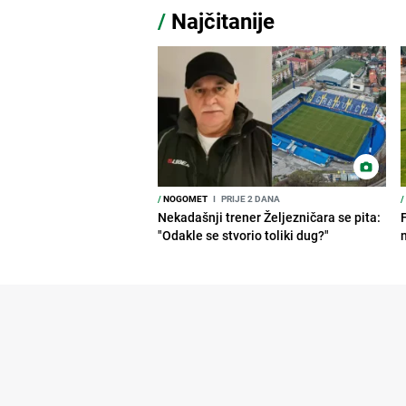
/
Najčitanije
/
NOGOMET
I
PRIJE 2 DANA
/
Nekadašnji trener Željezničara se pita:
"Odakle se stvorio toliki dug?"