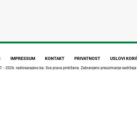
G
IMPRESSUM
KONTAKT
PRIVATNOST
USLOVI KOR
7. - 2026.
radiosarajevo.ba
. Sva prava pridržana. Zabranjeno preuzimanje sadržaja