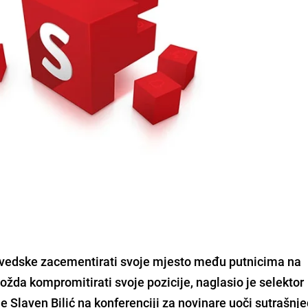
 Švedske zacementirati svoje mjesto među putnicima na
žda kompromitirati svoje pozicije, naglasio je selektor
je
Slaven Bilić
na konferenciji za novinare uoči sutrašnj