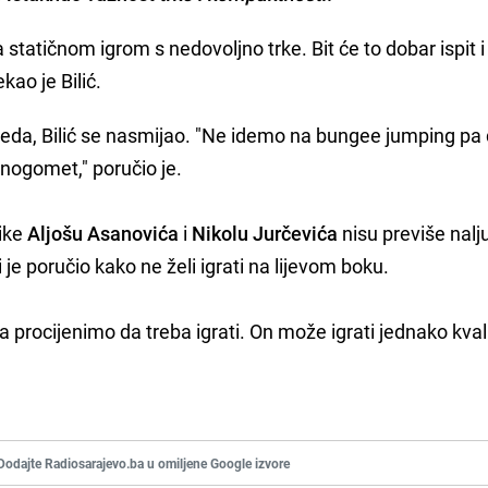
statičnom igrom s nedovoljno trke. Bit će to dobar ispit i
kao je Bilić.
reda, Bilić se nasmijao. "Ne idemo na bungee jumping pa
 nogomet," poručio je.
nike
Aljošu Asanovića
i
Nikolu Jurčevića
nisu previše nalju
i je poručio kako ne želi igrati na lijevom boku.
ca procijenimo da treba igrati. On može igrati jednako kval
Dodajte Radiosarajevo.ba u omiljene Google izvore