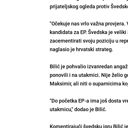
prijateljskog ogleda protiv Šveds
"Očekuje nas vrlo važna provjera. 
kandidata za EP. Švedska je veliki 
zacementirati svoju poziciju u rep
naglasio je hrvatski strateg.
Bilić je pohvalio izvanredan angaž
ponovili i na utakmici. Nije želio g
Maksimir, ali niti o suparnicima 
"Do početka EP-a ima još dosta vre
utakmicu," dodao je Bilić.
Komentirajući švedsku igru Bilić 