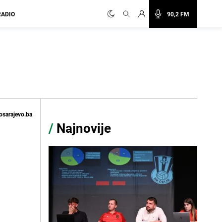
RADIO
90,2 FM
osarajevo.ba
/
Najnovije