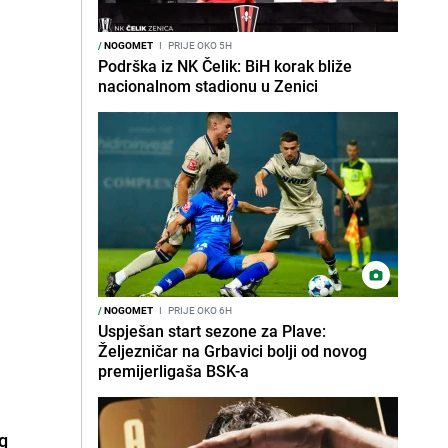
/
NOGOMET
I
PRIJE OKO 5H
Podrška iz NK Čelik: BiH korak bliže
nacionalnom stadionu u Zenici
/
NOGOMET
I
PRIJE OKO 6H
Uspješan start sezone za Plave:
Željezničar na Grbavici bolji od novog
premijerligaša BSK-a
eg