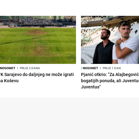
NOGOMET
I
PRIJE 2 DANA
/
NOGOMET
I
PRIJE 1 DAN
FK Sarajevo do daljnjeg ne može igrati
Pjanić otkrio: "Za Alajbegovića
na Koševu
bogatijih ponuda, ali Juventu
Juventus"