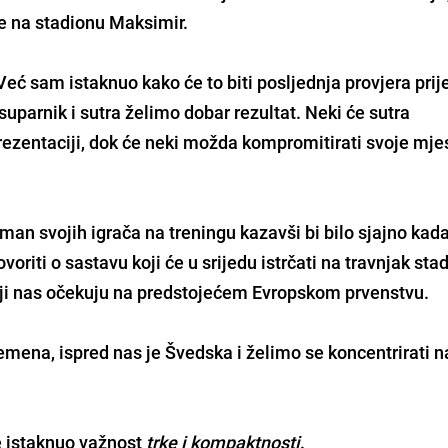
ke na stadionu
Maksimir
.
Već sam istaknuo kako će to biti posljednja provjera prij
suparnik i sutra želimo dobar rezultat. Neki će sutra
rezentaciji, dok će neki možda kompromitirati svoje mjes
man svojih igrača na treningu kazavši bi bilo sjajno kada
ovoriti o sastavu koji će u srijedu istrčati na travnjak sta
koji nas očekuju na predstojećem Evropskom prvenstvu.
mena, ispred nas je Švedska i želimo se koncentrirati n
je istaknuo važnost
trke i kompaktnosti
.