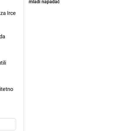
mladi napadač
 za Irce
 da
tili
itetno