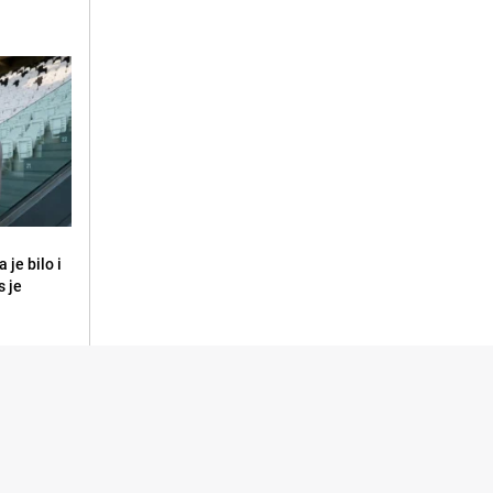
 je bilo i
s je