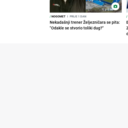
/
NOGOMET
I
PRIJE 1 DAN
/
Nekadašnji trener Željezničara se pita:
"Odakle se stvorio toliki dug?"