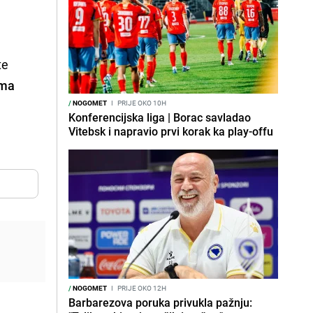
te
ema
/
NOGOMET
I
PRIJE OKO 10H
Konferencijska liga | Borac savladao
Vitebsk i napravio prvi korak ka play-offu
/
NOGOMET
I
PRIJE OKO 12H
Barbarezova poruka privukla pažnju: