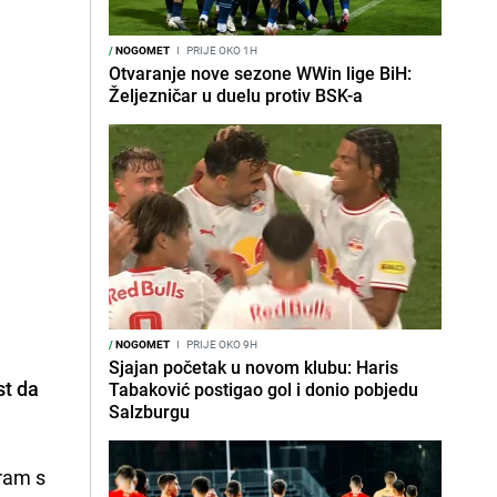
/
NOGOMET
I
PRIJE OKO 1H
Otvaranje nove sezone WWin lige BiH:
Željezničar u duelu protiv BSK-a
/
NOGOMET
I
PRIJE OKO 9H
Sjajan početak u novom klubu: Haris
st da
Tabaković postigao gol i donio pobjedu
Salzburgu
gram s