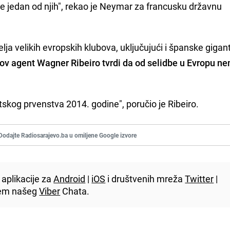
je jedan od njih", rekao je Neymar za francusku državnu
a velikih evropskih klubova, uključujući i španske gigan
ov agent Wagner Ribeiro tvrdi da od selidbe u Evropu n
etskog prvenstva 2014. godine", poručio je Ribeiro.
Dodajte Radiosarajevo.ba u omiljene Google izvore
aplikacije za
Android
|
iOS
i društvenih mreža
Twitter
|
utem našeg
Viber
Chata.