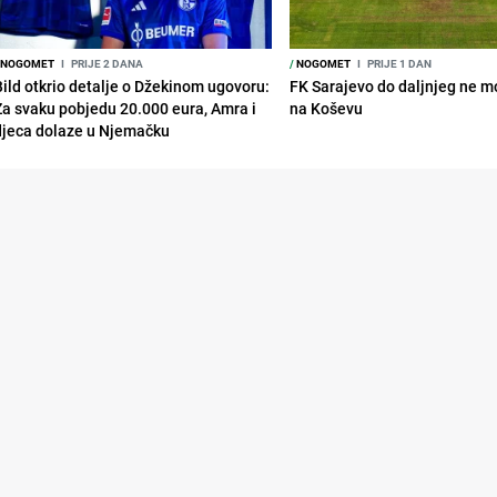
NOGOMET
I
PRIJE 2 DANA
/
NOGOMET
I
PRIJE 1 DAN
Bild otkrio detalje o Džekinom ugovoru:
FK Sarajevo do daljnjeg ne mo
Za svaku pobjedu 20.000 eura, Amra i
na Koševu
djeca dolaze u Njemačku