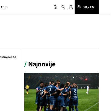
RADIO
90,2 FM
osarajevo.ba
/
Najnovije