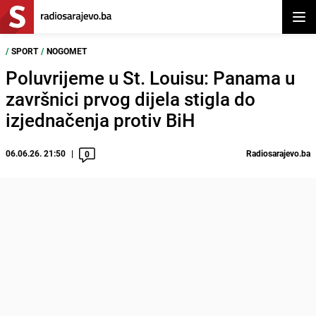
Otvor
/
SPORT
/
NOGOMET
Poluvrijeme u St. Louisu: Panama u
završnici prvog dijela stigla do
izjednačenja protiv BiH
06.06.26. 21:50
Radiosarajevo.ba
0