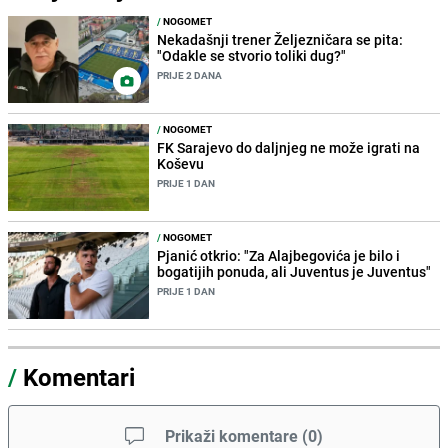
/
NOGOMET
Nekadašnji trener Željezničara se pita:
"Odakle se stvorio toliki dug?"
PRIJE 2 DANA
/
NOGOMET
FK Sarajevo do daljnjeg ne može igrati na
Koševu
PRIJE 1 DAN
/
NOGOMET
Pjanić otkrio: "Za Alajbegovića je bilo i
bogatijih ponuda, ali Juventus je Juventus"
PRIJE 1 DAN
/
Komentari
Prikaži komentare
(
0
)