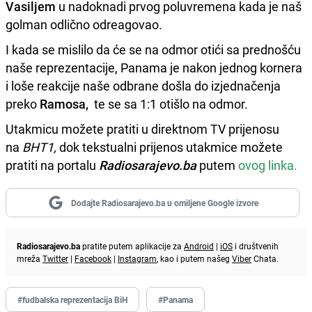
Vasiljem
u nadoknadi prvog poluvremena kada je naš
golman odlično odreagovao.
I kada se mislilo da će se na odmor otići sa prednošću
naše reprezentacije, Panama je nakon jednog kornera
i loše reakcije naše odbrane došla do izjednačenja
preko
Ramosa,
te se sa 1:1 otišlo na odmor.
Utakmicu možete pratiti u direktnom TV prijenosu
na
BHT1,
dok tekstualni prijenos utakmice možete
pratiti na portalu
Radiosarajevo.ba
putem
ovog linka.
Dodajte Radiosarajevo.ba u omiljene Google izvore
Radiosarajevo.ba
pratite putem aplikacije za
Android
|
iOS
i društvenih
mreža
Twitter
|
Facebook
|
Instagram
, kao i putem našeg
Viber
Chata.
#fudbalska reprezentacija BiH
#Panama