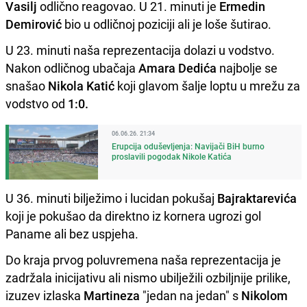
Vasilj
odlično reagovao. U 21. minuti je
Ermedin
Demirović
bio u odličnoj poziciji ali je loše šutirao.
U 23. minuti naša reprezentacija dolazi u vodstvo.
Nakon odličnog ubačaja
Amara Dedića
najbolje se
snašao
Nikola Katić
koji glavom šalje loptu u mrežu za
vodstvo od
1:0.
06.06.26. 21:34
Erupcija oduševljenja: Navijači BiH burno
proslavili pogodak Nikole Katića
U 36. minuti bilježimo i lucidan pokušaj
Bajraktarevića
koji je pokušao da direktno iz kornera ugrozi gol
Paname ali bez uspjeha.
Do kraja prvog poluvremena naša reprezentacija je
zadržala inicijativu ali nismo ubilježili ozbiljnije prilike,
izuzev izlaska
Martineza
"jedan na jedan" s
Nikolom