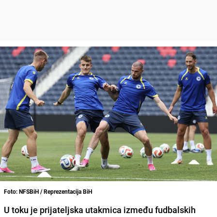
Foto: NFSBiH / Reprezentacija BiH
U toku je prijateljska utakmica između fudbalskih