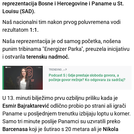
reprezentacija Bosne i Hercegovine i Paname u St.
Louisu (SAD).
Naš nacionalni tim nakon prvog poluvremena vodi
rezultatom
1:1.
Naša reprezentacija je od samog početka, nošena
punim tribinama "Energizer Parka", preuzela inicijativu
i ostvarila
terensku nadmoć.
TRENDING
Podcast S | Gdje prestaje sloboda govora, a
počinje govor mržnje? Ko odgovara za sadržaj?
U 13. minuti bilježimo prvu ozbiljnu priliku kada je
Esmir Bajraktarević
odlično probio po strani ali igrači
Paname u posljednjem trenutku izbijaju loptu u korner.
Samo tri minute poslije Panamci su uzvratili preko
Barcenasa
koji je šutirao s 20 metara ali je
Nikola