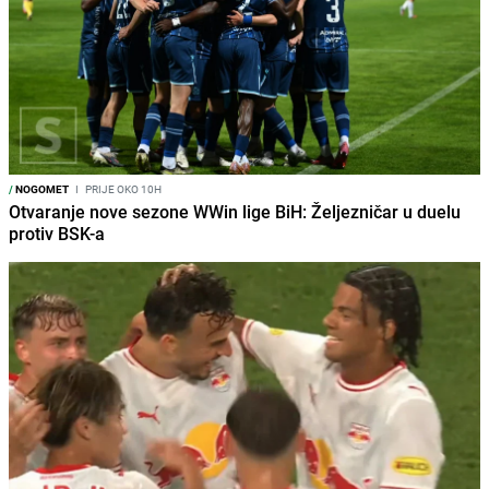
/
NOGOMET
I
PRIJE OKO 10H
Otvaranje nove sezone WWin lige BiH: Željezničar u duelu
protiv BSK-a