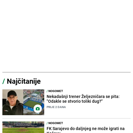
/
Najčitanije
/
NOGOMET
Nekadašnji trener Željezničara se pita:
"Odakle se stvorio toliki dug?"
PRIJE 2 DANA
/
NOGOMET
FK Sarajevo do daljnjeg ne može igrati na