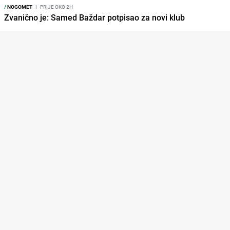
/
NOGOMET
I
PRIJE OKO 2H
Zvanično je: Samed Baždar potpisao za novi klub