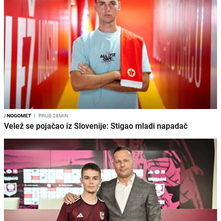
/
NOGOMET
I
PRIJE 28MIN
Velež se pojačao iz Slovenije: Stigao mladi napadač