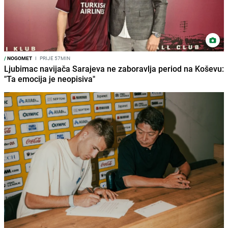
/
NOGOMET
I
PRIJE 57MIN
Ljubimac navijača Sarajeva ne zaboravlja period na Koševu:
"Ta emocija je neopisiva"