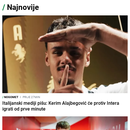
/
Najnovije
/
NOGOMET
I
PRIJE 27MIN
Italijanski mediji pišu: Kerim Alajbegović će protiv Intera
igrati od prve minute