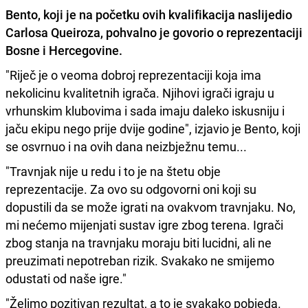
Bento, koji je na početku ovih kvalifikacija naslijedio
Carlosa Queiroza, pohvalno je govorio o reprezentaciji
Bosne i Hercegovine.
"Riječ je o veoma dobroj reprezentaciji koja ima
nekolicinu kvalitetnih igrača. Njihovi igrači igraju u
vrhunskim klubovima i sada imaju daleko iskusniju i
jaču ekipu nego prije dvije godine", izjavio je Bento, koji
se osvrnuo i na ovih dana neizbježnu temu...
"Travnjak nije u redu i to je na štetu obje
reprezentacije. Za ovo su odgovorni oni koji su
dopustili da se može igrati na ovakvom travnjaku. No,
mi nećemo mijenjati sustav igre zbog terena. Igrači
zbog stanja na travnjaku moraju biti lucidni, ali ne
preuzimati nepotreban rizik. Svakako ne smijemo
odustati od naše igre."
"Želimo pozitivan rezultat, a to je svakako pobjeda.