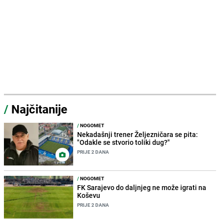
/
Najčitanije
/
NOGOMET
Nekadašnji trener Željezničara se pita:
"Odakle se stvorio toliki dug?"
PRIJE 2 DANA
/
NOGOMET
FK Sarajevo do daljnjeg ne može igrati na
Koševu
PRIJE 2 DANA