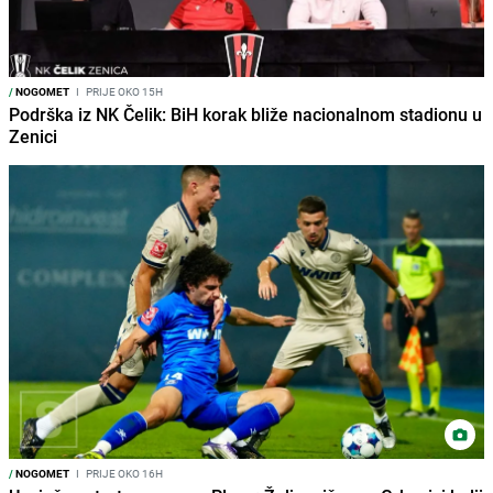
/
NOGOMET
I
PRIJE OKO 15H
Podrška iz NK Čelik: BiH korak bliže nacionalnom stadionu u
Zenici
/
NOGOMET
I
PRIJE OKO 16H