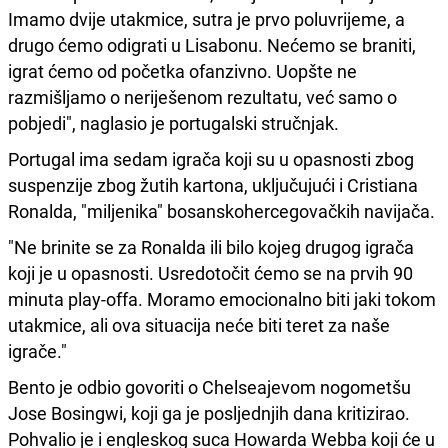
Imamo dvije utakmice, sutra je prvo poluvrijeme, a
drugo ćemo odigrati u Lisabonu. Nećemo se braniti,
igrat ćemo od početka ofanzivno. Uopšte ne
razmišljamo o neriješenom rezultatu, već samo o
pobjedi", naglasio je portugalski stručnjak.
Portugal ima sedam igrača koji su u opasnosti zbog
suspenzije zbog žutih kartona, uključujući i Cristiana
Ronalda, "miljenika" bosanskohercegovačkih navijača.
"Ne brinite se za Ronalda ili bilo kojeg drugog igrača
koji je u opasnosti. Usredotočit ćemo se na prvih 90
minuta play-offa. Moramo emocionalno biti jaki tokom
utakmice, ali ova situacija neće biti teret za naše
igrače."
Bento je odbio govoriti o Chelseajevom nogometšu
Jose Bosingwi, koji ga je posljednjih dana kritizirao.
Pohvalio je i engleskog suca Howarda Webba koji će u