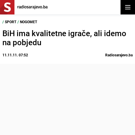
Otvor
/
SPORT
/
NOGOMET
BiH ima kvalitetne igrače, ali idemo
na pobjedu
11.11.11. 07:52
Radiosarajevo.ba