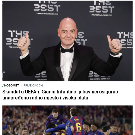
/
NOGOMET
I
PRIJE OKO 5H
Skandal u UEFA-i: Gianni Infantino ljubavnici osigurao
unapređeno radno mjesto i visoku platu