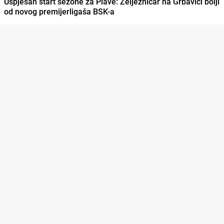
Uspješan start sezone za Plave: Željezničar na Grbavici bolji
od novog premijerligaša BSK-a