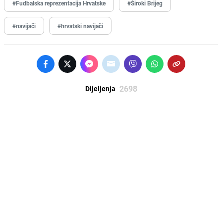
#Fudbalska reprezentacija Hrvatske
#Široki Brijeg
#navijači
#hrvatski navijači
2698
Dijeljenja