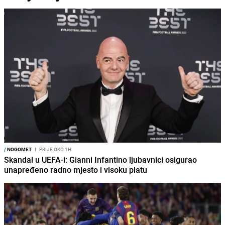
/
NOGOMET
I
PRIJE OKO 1H
Skandal u UEFA-i: Gianni Infantino ljubavnici osigurao
unapređeno radno mjesto i visoku platu