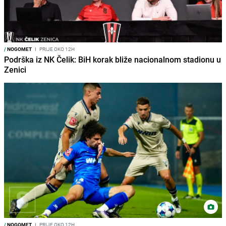
/
NOGOMET
I
PRIJE OKO 12H
Podrška iz NK Čelik: BiH korak bliže nacionalnom stadionu u
Zenici
/
NOGOMET
I
PRIJE OKO 12H