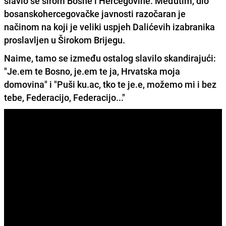
slavio se širom Bosne i Hercegovine. Međutim, dio
bosanskohercegovačke javnosti razočaran je
načinom na koji je veliki uspjeh Dalićevih izabranika
proslavljen u Širokom Brijegu.
Naime, tamo se između ostalog slavilo skandirajući:
"Je.em te Bosno, je.em te ja, Hrvatska moja
domovina" i "Puši ku.ac, tko te je.e, možemo mi i bez
tebe, Federacijo, Federacijo..."