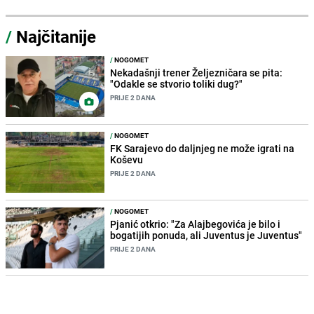
/
Najčitanije
/
NOGOMET
Nekadašnji trener Željezničara se pita:
"Odakle se stvorio toliki dug?"
PRIJE 2 DANA
/
NOGOMET
FK Sarajevo do daljnjeg ne može igrati na
Koševu
PRIJE 2 DANA
/
NOGOMET
Pjanić otkrio: "Za Alajbegovića je bilo i
bogatijih ponuda, ali Juventus je Juventus"
PRIJE 2 DANA