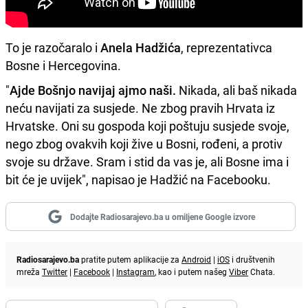
To je razočaralo i
Anela Hadžića
, reprezentativca
Bosne i Hercegovina.
"
Ajde Bošnjo navijaj ajmo naši.
Nikada, ali baš nikada
neću navijati za susjede. Ne zbog pravih Hrvata iz
Hrvatske. Oni su gospoda koji poštuju susjede svoje,
nego zbog ovakvih koji žive u Bosni, rođeni, a protiv
svoje su države. Sram i stid da vas je, ali Bosne ima i
bit će je uvijek", napisao je Hadžić na Facebooku.
Dodajte Radiosarajevo.ba u omiljene Google izvore
Radiosarajevo.ba
pratite putem aplikacije za
Android
|
iOS
i društvenih
mreža
Twitter
|
Facebook
|
Instagram
, kao i putem našeg
Viber
Chata.