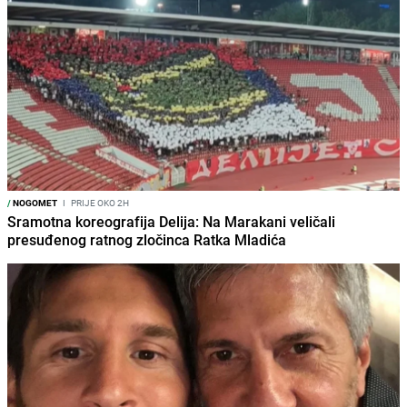
/
NOGOMET
I
PRIJE OKO 2H
Sramotna koreografija Delija: Na Marakani veličali
presuđenog ratnog zločinca Ratka Mladića