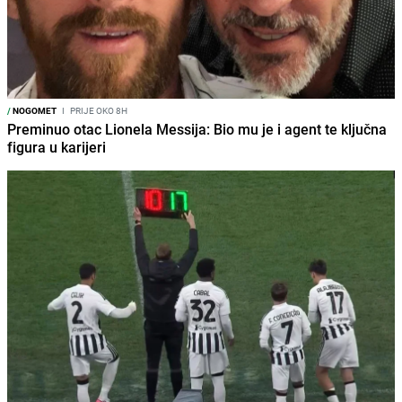
/
NOGOMET
I
PRIJE OKO 8H
Preminuo otac Lionela Messija: Bio mu je i agent te ključna
figura u karijeri