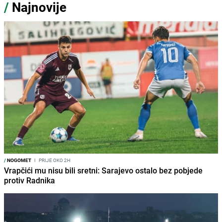
/
Najnovije
/
NOGOMET
I
PRIJE OKO 2H
Vrapčići mu nisu bili sretni: Sarajevo ostalo bez pobjede
protiv Radnika