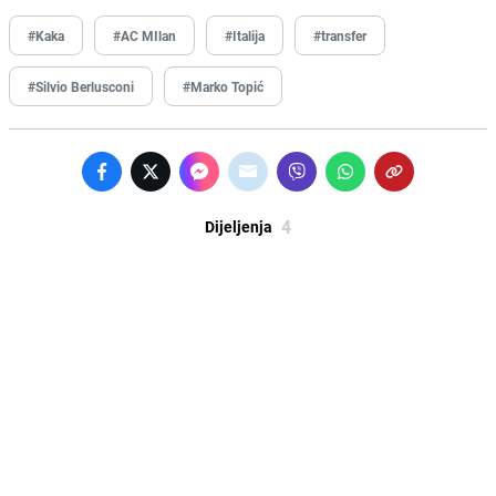
#Kaka
#AC MIlan
#Italija
#transfer
#Silvio Berlusconi
#Marko Topić
4
Dijeljenja