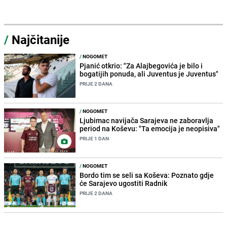
/
Najčitanije
/
NOGOMET
Pjanić otkrio: "Za Alajbegovića je bilo i
bogatijih ponuda, ali Juventus je Juventus"
PRIJE 2 DANA
/
NOGOMET
Ljubimac navijača Sarajeva ne zaboravlja
period na Koševu: "Ta emocija je neopisiva"
PRIJE 1 DAN
/
NOGOMET
Bordo tim se seli sa Koševa: Poznato gdje
će Sarajevo ugostiti Radnik
PRIJE 2 DANA