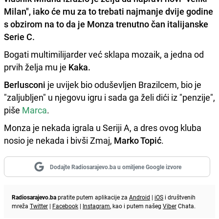
Milan", iako će mu za to trebati najmanje dvije godine
s obzirom na to da je Monza trenutno čan italijanske
Serie C.
Bogati multimilijarder već sklapa mozaik, a jedna od
prvih želja mu je
Kaka.
Berlusconi
je uvijek bio oduševljen Brazilcem, bio je
"zaljubljen" u njegovu igru i sada ga želi dići iz "penzije",
piše
Marca
.
Monza je nekada igrala u Seriji A, a dres ovog kluba
nosio je nekada i bivši Zmaj,
Marko Topić
.
Dodajte Radiosarajevo.ba u omiljene Google izvore
Radiosarajevo.ba
pratite putem aplikacije za
Android
|
iOS
i društvenih
mreža
Twitter
|
Facebook
|
Instagram
, kao i putem našeg
Viber
Chata.