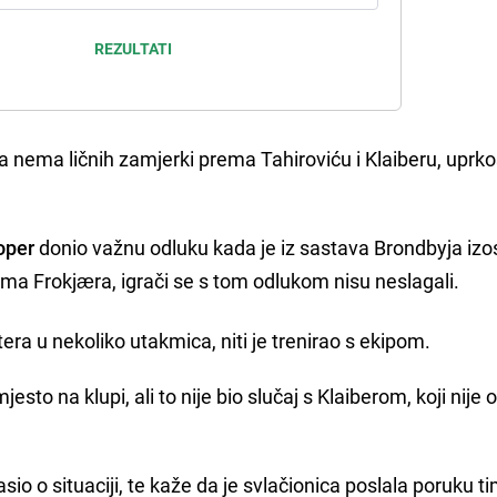
REZULTATI
a nema ličnih zamjerki prema Tahiroviću i Klaiberu, uprk
oper
donio važnu odluku kada je iz sastava Brondbyja izo
ma Frokjæra, igrači se s tom odlukom nisu neslagali.
era u nekoliko utakmica, niti je trenirao s ekipom.
esto na klupi, ali to nije bio slučaj s Klaiberom, koji nije 
sio o situaciji, te kaže da je svlačionica poslala poruku t