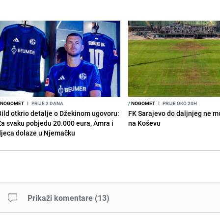
NOGOMET
I
PRIJE 2 DANA
/
NOGOMET
I
PRIJE OKO 20H
Bild otkrio detalje o Džekinom ugovoru:
FK Sarajevo do daljnjeg ne mo
Za svaku pobjedu 20.000 eura, Amra i
na Koševu
djeca dolaze u Njemačku
Prikaži komentare
(
13
)