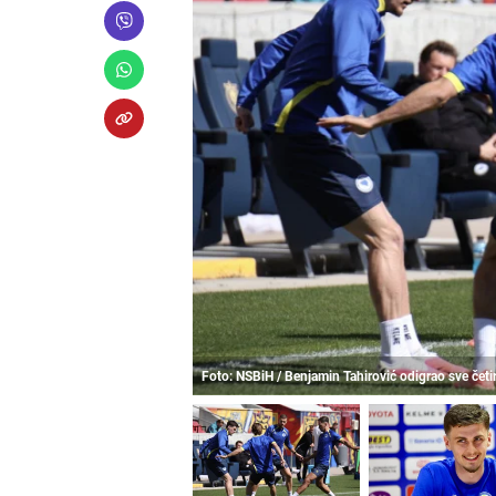
Foto: NSBiH / Benjamin Tahirović odigrao sve četi