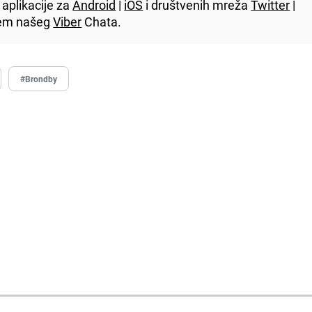
aplikacije za
Android
|
iOS
i društvenih mreža
Twitter
|
utem našeg
Viber
Chata.
#Brondby