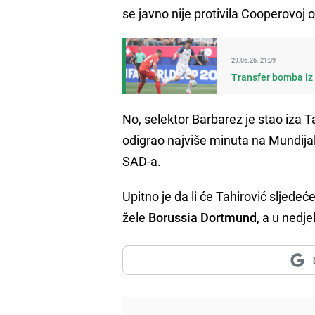
se javno nije protivila Cooperovoj 
29.06.26. 21:39
Transfer bomba iz 
No, selektor Barbarez je stao iza Ta
odigrao najviše minuta na Mundijalu
SAD-a.
Upitno je da li će Tahirović sljed
žele
Borussia Dortmund
, a u nedjel