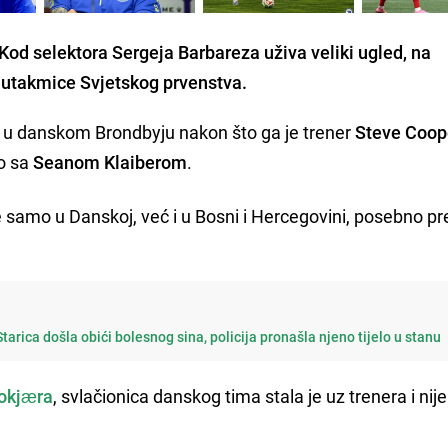
Kod selektora Sergeja Barbareza uživa veliki ugled, na
i utakmice Svjetskog prvenstva.
a u danskom Brondbyju nakon što ga je trener
Steve Coop
no sa
Seanom Klaiberom
.
e samo u Danskoj, već i u Bosni i Hercegovini, posebno p
arica došla obići bolesnog sina, policija pronašla njeno tijelo u stanu
okjæra
, svlačionica danskog tima stala je uz trenera i nij