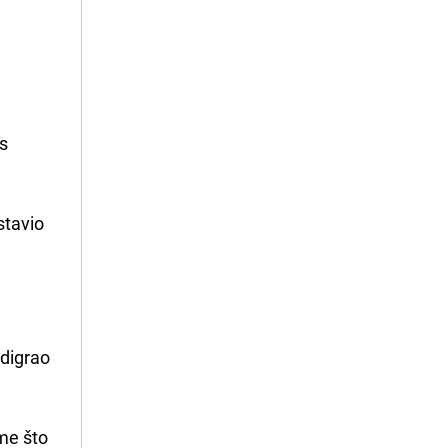
os
stavio
odigrao
ime što