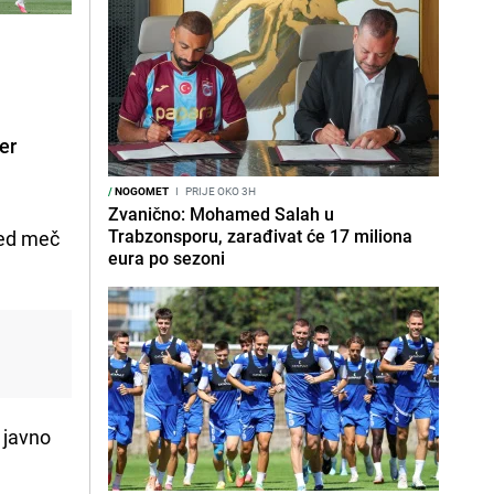
er
/
NOGOMET
I
PRIJE OKO 3H
Zvanično: Mohamed Salah u
Trabzonsporu, zarađivat će 17 miliona
red meč
eura po sezoni
e javno