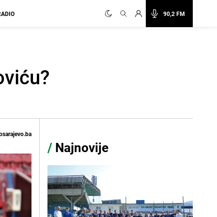
RADIO
90,2 FM
oviću?
osarajevo.ba
/
Najnovije