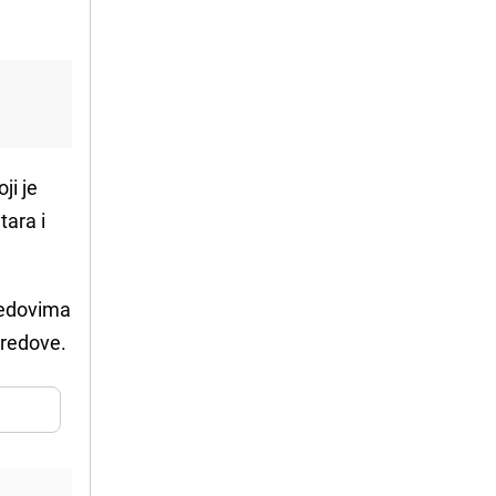
ji je
tara i
 redovima
e redove.