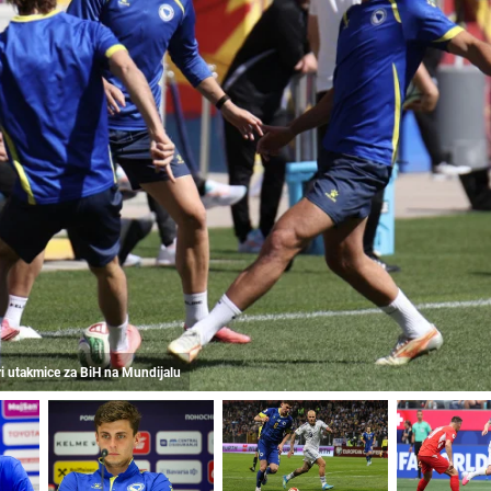
ri utakmice za BiH na Mundijalu