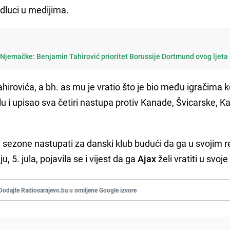
odluci u medijima.
Njemačke: Benjamin Tahirović prioritet Borussije Dortmund ovog ljeta
hirovića, a bh. as mu je vratio što je bio među igračima ko
 i upisao sva četiri nastupa protiv Kanade, Švicarske, Ka
eće sezone nastupati za danski klub budući da ga u svojim
ju, 5. jula, pojavila se i vijest da ga
Ajax
želi vratiti u svoj
Dodajte Radiosarajevo.ba u omiljene Google izvore