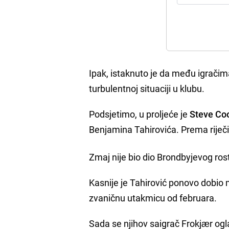
Ipak, istaknuto je da među igračim
turbulentnoj situaciji u klubu.
Podsjetimo, u proljeće je
Steve Co
Benjamina Tahirovića. Prema riječi
Zmaj nije bio dio Brondbyjevog rost
Kasnije je Tahirović ponovo dobio mj
zvaničnu utakmicu od februara.
Sada se njihov saigrač Frokjær ogla