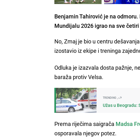
Benjamin Tahirović je na odmoru. 
Mundijalu 2026 igrao na sve četir
No, Zmaj je bio u centru dešavanj
izostavio iz ekipe i treninga zajed
Odluka je izazvala dosta pažnje, n
baraža protiv Velsa.
TRENDING
Užas u Beogradu: St
Prema riječima saigrača
Madsa Fr
osporavala njegov potez.