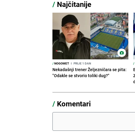
/
Najčitanije
/
NOGOMET
I
PRIJE 1 DAN
/
Nekadašnji trener Željezničara se pita:
"Odakle se stvorio toliki dug?"
/
Komentari