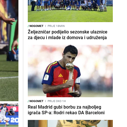
/
NOGOMET
I
PRIJE 18MIN
Željezničar podijelio sezonske ulaznice
za djecu i mlade iz domova i udruženja
/
NOGOMET
I
PRIJE OKO 1H
Real Madrid gubi borbu za najboljeg
igrača SP-a: Rodri rekao DA Barceloni