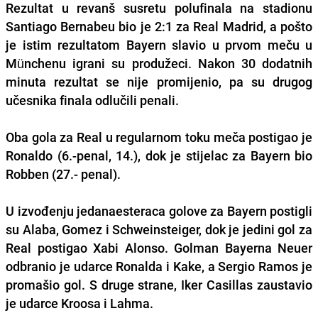
Rezultat u revanš susretu polufinala na stadionu
Santiago Bernabeu bio je 2:1 za Real Madrid, a pošto
je istim rezultatom Bayern slavio u prvom meču u
Münchenu igrani su produžeci. Nakon 30 dodatnih
minuta rezultat se nije promijenio, pa su drugog
učesnika finala odlučili penali.
Oba gola za Real u regularnom toku meča postigao je
Ronaldo (6.-penal, 14.), dok je stijelac za Bayern bio
Robben (27.- penal).
U izvođenju jedanaesteraca golove za Bayern postigli
su Alaba, Gomez i Schweinsteiger, dok je jedini gol za
Real postigao Xabi Alonso. Golman Bayerna Neuer
odbranio je udarce Ronalda i Kake, a Sergio Ramos je
promašio gol. S druge strane, Iker Casillas zaustavio
je udarce Kroosa i Lahma.