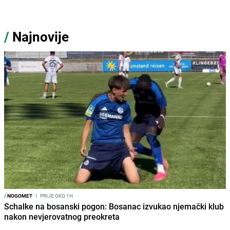
/
Najnovije
/
NOGOMET
I
PRIJE OKO 1H
Schalke na bosanski pogon: Bosanac izvukao njemački klub
nakon nevjerovatnog preokreta