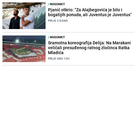
/
NOGOMET
Pjanić otkrio: "Za Alajbegovića je bilo i
bogatijih ponuda, ali Juventus je Juventus"
PRIJE 3 DANA
/
NOGOMET
Sramotna koreografija Delija: Na Marakani
veličali presuđenog ratnog zločinca Ratka
Mladića
PRIJE OKO 12H