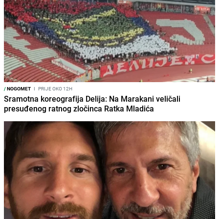
/
NOGOMET
I
PRIJE OKO 12H
Sramotna koreografija Delija: Na Marakani veličali
presuđenog ratnog zločinca Ratka Mladića