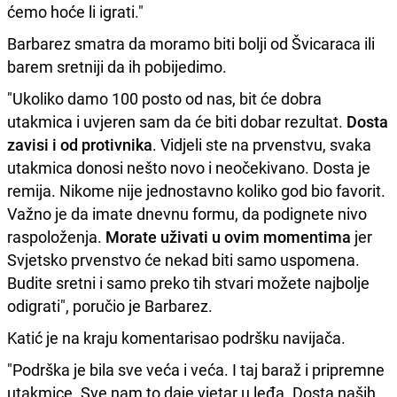
ćemo hoće li igrati."
Barbarez smatra da moramo biti bolji od Švicaraca ili
barem sretniji da ih pobijedimo.
"Ukoliko damo 100 posto od nas, bit će dobra
utakmica i uvjeren sam da će biti dobar rezultat.
Dosta
zavisi i od protivnika
. Vidjeli ste na prvenstvu, svaka
utakmica donosi nešto novo i neočekivano. Dosta je
remija. Nikome nije jednostavno koliko god bio favorit.
Važno je da imate dnevnu formu, da podignete nivo
raspoloženja.
Morate uživati u ovim momentima
jer
Svjetsko prvenstvo će nekad biti samo uspomena.
Budite sretni i samo preko tih stvari možete najbolje
odigrati", poručio je Barbarez.
Katić je na kraju komentarisao podršku navijača.
"Podrška je bila sve veća i veća. I taj baraž i pripremne
utakmice. Sve nam to daje vjetar u leđa. Dosta naših