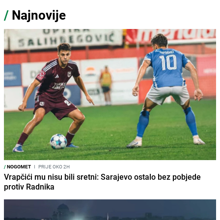
/
Najnovije
/
NOGOMET
I
PRIJE OKO 2H
Vrapčići mu nisu bili sretni: Sarajevo ostalo bez pobjede
protiv Radnika