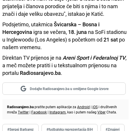
prijatelja i članova porodice će biti s njima i to nam
znači i daje veliku obavezu", istakao je Katić.
Podsjetimo, utakmica
Švicarska – Bosna i
Hercegovina
igra se večera,
18. juna
na SoFi stadionu
u Inglewoodu (Los Angeles) s početkom od
21 sat
po
našem vremenu.
Direktan TV prijenos je na
Areni Sport i Federalnoj TV
,
a meč možete pratiti i u tekstualnom prijenosu na
portalu
Radiosarajevo.ba
.
Dodajte Radiosarajevo.ba u omiljene Google izvore
Radiosarajevo.ba
pratite putem aplikacije za
Android
|
iOS
i društvenih
mreža
Twitter
|
Facebook
|
Instagram
, kao i putem našeg
Viber
Chata.
#Sergej Barbarez
#fudbalska reprezentacija BiH
#Zmajevi