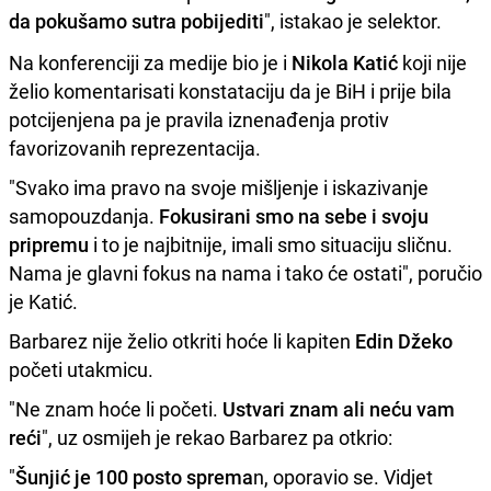
da pokušamo sutra pobijediti
", istakao je selektor.
Na konferenciji za medije bio je i
Nikola Katić
koji nije
želio komentarisati konstataciju da je BiH i prije bila
potcijenjena pa je pravila iznenađenja protiv
favorizovanih reprezentacija.
"Svako ima pravo na svoje mišljenje i iskazivanje
samopouzdanja.
Fokusirani smo na sebe i svoju
pripremu
i to je najbitnije, imali smo situaciju sličnu.
Nama je glavni fokus na nama i tako će ostati", poručio
je Katić.
Barbarez nije želio otkriti hoće li kapiten
Edin Džeko
početi utakmicu.
"Ne znam hoće li početi.
Ustvari znam ali neću vam
reći
", uz osmijeh je rekao Barbarez pa otkrio:
"
Šunjić je 100 posto sprema
n, oporavio se. Vidjet