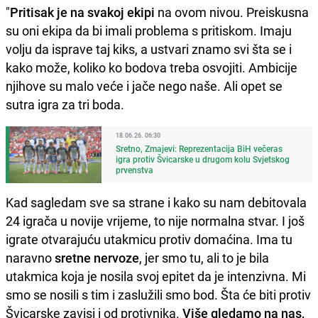
"
Pritisak je na svakoj ekipi
na ovom nivou. Preiskusna
su oni ekipa da bi imali problema s pritiskom. Imaju
volju da isprave taj kiks, a ustvari znamo svi šta se i
kako može, koliko ko bodova treba osvojiti. Ambicije
njihove su malo veće i jače nego naše. Ali opet se
sutra igra za tri boda.
18.06.26. 06:30
Sretno, Zmajevi: Reprezentacija BiH večeras
igra protiv Švicarske u drugom kolu Svjetskog
prvenstva
Kad sagledam sve sa strane i kako su nam debitovala
24 igrača u novije vrijeme, to nije normalna stvar. I još
igrate otvarajuću utakmicu protiv domaćina. Ima tu
naravno
sretne nervoze
, jer smo tu, ali to je bila
utakmica koja je nosila svoj epitet da je intenzivna. Mi
smo se nosili s tim i zaslužili smo bod. Šta će biti protiv
Švicarske zavisi i od protivnika.
Više gledamo na nas,