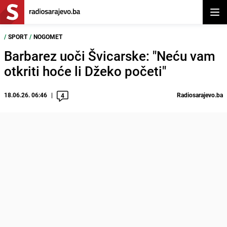
Otvor
/
SPORT
/
NOGOMET
Barbarez uoči Švicarske: "Neću vam
otkriti hoće li Džeko početi"
18.06.26. 06:46
Radiosarajevo.ba
4