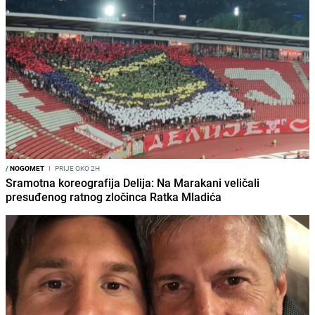
/
NOGOMET
I
PRIJE OKO 2H
Sramotna koreografija Delija: Na Marakani veličali
presuđenog ratnog zločinca Ratka Mladića