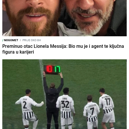
/
NOGOMET
I
PRIJE OKO 8H
Preminuo otac Lionela Messija: Bio mu je i agent te ključna
figura u karijeri