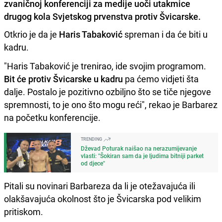
zvaničnoj konferenciji za medije uoči utakmice
drugog kola Svjetskog prvenstva protiv Švicarske.
Otkrio je da je
Haris Tabaković
spreman i da će biti u
kadru.
"Haris Tabaković je trenirao, ide svojim programom.
Bit će protiv Švicarske u kadru
pa ćemo vidjeti šta
dalje. Postalo je pozitivno ozbiljno što se tiče njegove
spremnosti, to je ono što mogu reći", rekao je Barbarez
na početku konferencije.
TRENDING
Dževad Poturak naišao na nerazumijevanje
vlasti: "Šokiran sam da je ljudima bitniji parket
od djece"
Pitali su novinari Barbareza da li je otežavajuća ili
olakšavajuća okolnost što je Švicarska pod velikim
pritiskom.