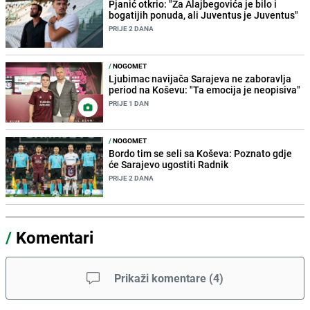
Pjanić otkrio: "Za Alajbegovića je bilo i
bogatijih ponuda, ali Juventus je Juventus"
PRIJE 2 DANA
/
NOGOMET
Ljubimac navijača Sarajeva ne zaboravlja
period na Koševu: "Ta emocija je neopisiva"
PRIJE 1 DAN
/
NOGOMET
Bordo tim se seli sa Koševa: Poznato gdje
će Sarajevo ugostiti Radnik
PRIJE 2 DANA
/
Komentari
Prikaži komentare
(
4
)