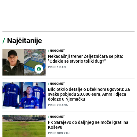
/
Najčitanije
/
NOGOMET
Nekadašnji trener Željezničara se pita:
"Odakle se stvorio toliki dug?"
PRIJE 1 DAN
/
NOGOMET
Bild otkrio detalje o Džekinom ugovoru: Za
svaku pobjedu 20.000 eura, Amra i djeca
dolaze u Njemačku
PRIJE 2 DANA
/
NOGOMET
FK Sarajevo do daljnjeg ne može igrati na
Koševu
PRIJE OKO 21H