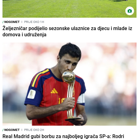
/
NOGOMET
I
PRIJE OKO 1H
Željezničar podijelio sezonske ulaznice za djecu i mlade iz
domova i udruženja
/
NOGOMET
I
PRIJE OKO 2H
Real Madrid gubi borbu za najboljeg igrača SP-a: Rodri