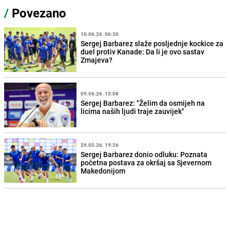
/
Povezano
10.06.26. 06:30
Sergej Barbarez slaže posljednje kockice za
duel protiv Kanade: Da li je ovo sastav
Zmajeva?
09.06.26. 15:08
Sergej Barbarez: "Želim da osmijeh na
licima naših ljudi traje zauvijek"
29.05.26. 19:26
Sergej Barbarez donio odluku: Poznata
početna postava za okršaj sa Sjevernom
Makedonijom