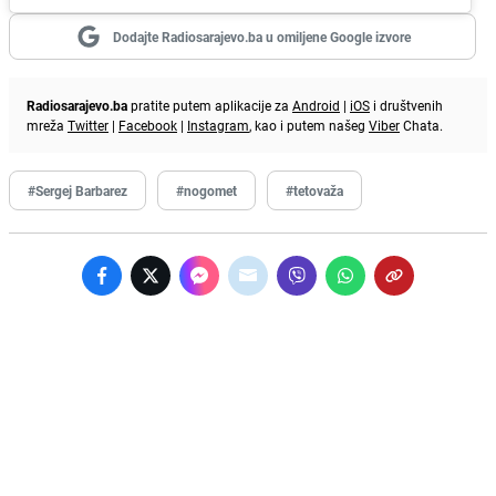
Dodajte Radiosarajevo.ba u omiljene Google izvore
Radiosarajevo.ba
pratite putem aplikacije za
Android
|
iOS
i društvenih
mreža
Twitter
|
Facebook
|
Instagram
, kao i putem našeg
Viber
Chata.
#Sergej Barbarez
#nogomet
#tetovaža