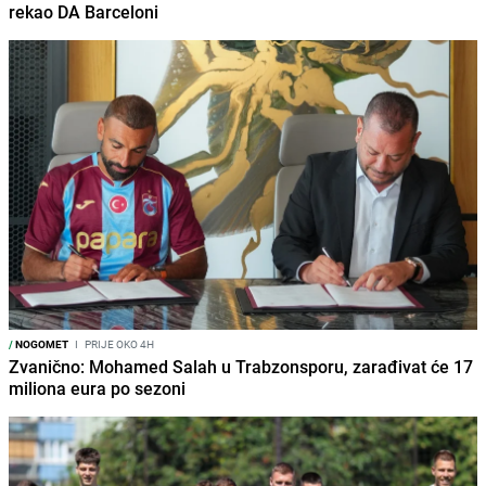
rekao DA Barceloni
/
NOGOMET
I
PRIJE OKO 4H
Zvanično: Mohamed Salah u Trabzonsporu, zarađivat će 17
miliona eura po sezoni