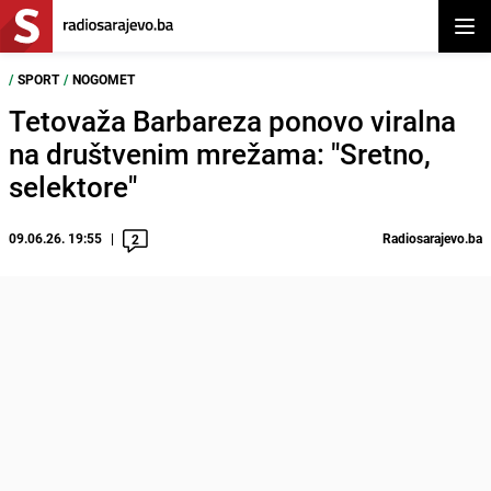
Otvor
/
SPORT
/
NOGOMET
Tetovaža Barbareza ponovo viralna
na društvenim mrežama: "Sretno,
selektore"
09.06.26. 19:55
Radiosarajevo.ba
2