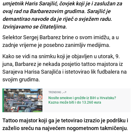
umjetnik Haris Sarajlić, čovjek koji je i zaslužan za
ovaj rad na Barbarezovim grudima. Sarajlić je
demantirao navode da je riječ o svježem radu.
Izvinjavamo se čitateljima.
Selektor Sergej Barbarez brine o svom imidžu, a u
zadnje vrijeme je posebno zanimljiv medijima.
Kako se vidi na snimku koji je objavljen u utorak, 9.
juna, Barbarez je nekada posjetio tattoo majstora iz
Sarajeva Harisa Sarajlića i istetovirao lik fudbalera na
svojim grudima.
TRENDING
Nosite smokve i grožđe iz BiH u Hrvatsku?
Kazna može biti i do 13.260 eura
Tattoo majstor koji ga je tetovirao izrazio je podršku i
zaželio sreću na najvećem nogometnom takmičenju
.