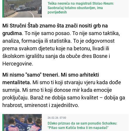
Teška nesreća na magistrali Stolac-Neum:
Saobraćaj totalno obustavljen, ima
povrijeđenih
Mi Stručni Štab znamo šta znači nositi grb na
grudima
. To nije samo posao. To nije samo taktika,
analiza, formacija ili statistika. To je odgovornost
prema svakom djetetu koje na betonu, livadi ili
školskom igralištu sanja da obuče dres Bosne i
Hercegovine.
Mi nismo "samo" treneri. Mi smo arhitekti
mentaliteta.
Mi smo ti koji stvaraju vjeru kada dođe
sumnja. Mi smo ti koji donose mir kada emocije
proključaju. Baraž ne dobija samo kvalitet – dobija ga
hrabrost, smirenost i zajedništvo.
26.02.26. 07:00
Džeko priznao da se sam ponudio Schalkeu:
"Pitao sam Katića treba li im napadač"