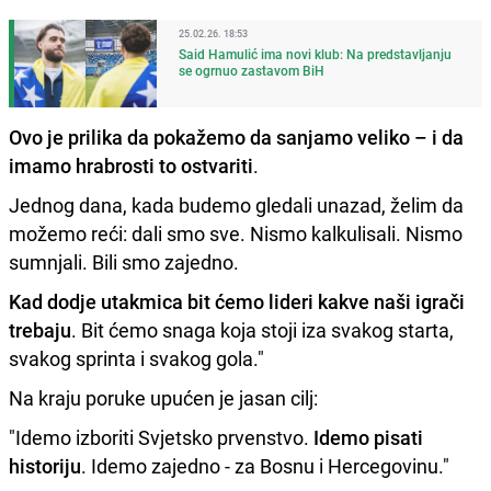
25.02.26. 18:53
Said Hamulić ima novi klub: Na predstavljanju
se ogrnuo zastavom BiH
Ovo je prilika da pokažemo da sanjamo veliko – i da
imamo hrabrosti to ostvariti
.
Jednog dana, kada budemo gledali unazad, želim da
možemo reći: dali smo sve. Nismo kalkulisali. Nismo
sumnjali. Bili smo zajedno.
Kad dodje utakmica bit ćemo lideri kakve naši igrači
trebaju
. Bit ćemo snaga koja stoji iza svakog starta,
svakog sprinta i svakog gola."
Na kraju poruke upućen je jasan cilj:
"Idemo izboriti Svjetsko prvenstvo.
Idemo pisati
historiju
. Idemo zajedno - za Bosnu i Hercegovinu."