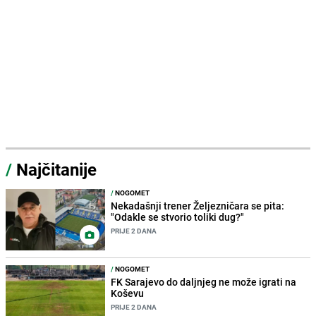
/
Najčitanije
/
NOGOMET
Nekadašnji trener Željezničara se pita:
"Odakle se stvorio toliki dug?"
PRIJE 2 DANA
/
NOGOMET
FK Sarajevo do daljnjeg ne može igrati na
Koševu
PRIJE 2 DANA