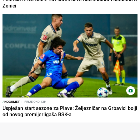
Zenici
/
NOGOMET
I
PRIJE OKO 13H
Uspješan start sezone za Plave: Željezničar na Grbavici bolji
od novog premijerligaša BSK-a