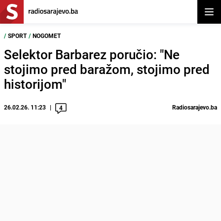
Otvor
/
SPORT
/
NOGOMET
Selektor Barbarez poručio: "Ne
stojimo pred baražom, stojimo pred
historijom"
26.02.26. 11:23
Radiosarajevo.ba
4