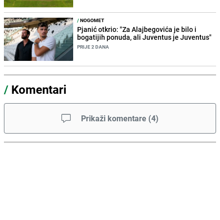
/
NOGOMET
Pjanić otkrio: "Za Alajbegovića je bilo i
bogatijih ponuda, ali Juventus je Juventus"
PRIJE 2 DANA
/
Komentari
Prikaži komentare
(
4
)