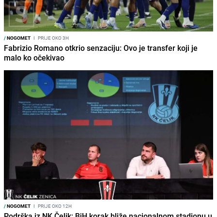
/
NOGOMET
I
PRIJE OKO 3H
Fabrizio Romano otkrio senzaciju: Ovo je transfer koji je
malo ko očekivao
/
NOGOMET
I
PRIJE OKO 12H
Podrška iz NK Čelik: BiH korak bliže nacionalnom stadionu u