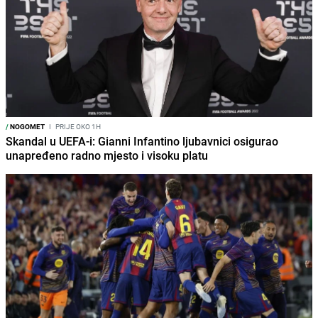
/
NOGOMET
I
PRIJE OKO 1H
Skandal u UEFA-i: Gianni Infantino ljubavnici osigurao
unapređeno radno mjesto i visoku platu