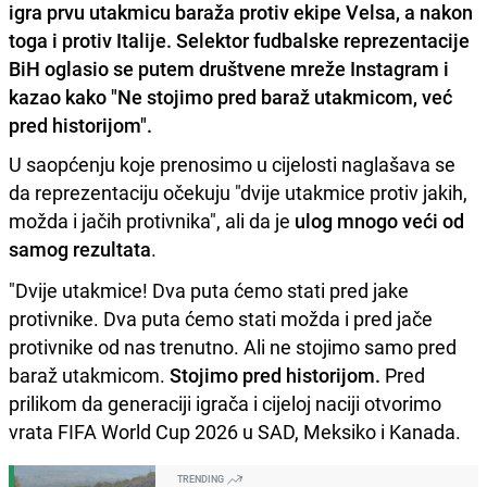
igra prvu utakmicu baraža protiv ekipe Velsa, a nakon
toga i protiv Italije. Selektor fudbalske reprezentacije
BiH oglasio se putem društvene mreže Instagram i
kazao kako "Ne stojimo pred baraž utakmicom, već
pred historijom".
U saopćenju koje prenosimo u cijelosti naglašava se
da reprezentaciju očekuju "dvije utakmice protiv jakih,
možda i jačih protivnika", ali da je
ulog mnogo veći od
samog rezultata
.
"Dvije utakmice! Dva puta ćemo stati pred jake
protivnike. Dva puta ćemo stati možda i pred jače
protivnike od nas trenutno. Ali ne stojimo samo pred
baraž utakmicom.
Stojimo pred historijom.
Pred
prilikom da generaciji igrača i cijeloj naciji otvorimo
vrata FIFA World Cup 2026 u SAD, Meksiko i Kanada.
TRENDING