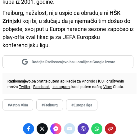
kupa iz 2001. godine.
Freiburg, nažalost, nije uspio da obraduje ni
HŠK
Zrinjski
koji bi, u slučaju da je njemački tim došao do
pobjede, svoj put u Europi naredne sezone započeo iz
play-offa kvalifikacija za UEFA Europsku
konferencijsku ligu.
Dodajte Radiosarajevo.ba u omiljene Google izvore
Radiosarajevo.ba
pratite putem aplikacije za
Android
|
iOS
i društvenih
mreža
Twitter
|
Facebook
|
Instagram
, kao i putem našeg
Viber
Chata.
#Aston Villa
#Freiburg
#Europa liga