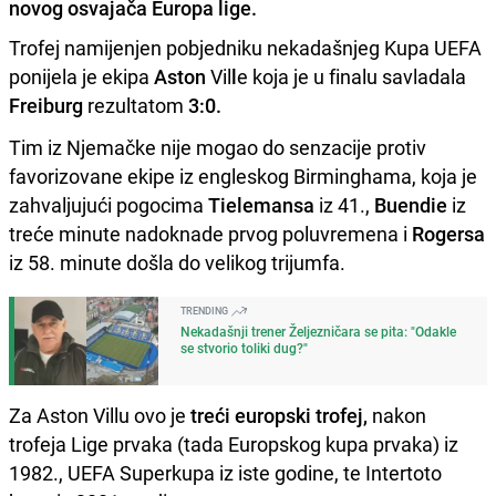
novog osvajača Europa lige.
Trofej namijenjen pobjedniku nekadašnjeg Kupa UEFA
ponijela je ekipa
Aston
Vil
l
e koja je u finalu savladala
Freiburg
rezultatom
3:0.
Tim iz Njemačke nije mogao do senzacije protiv
favorizovane ekipe iz engleskog Birminghama, koja je
zahvaljujući pogocima
Tielemansa
iz 41.,
Buendie
iz
treće minute nadoknade prvog poluvremena i
Rogersa
iz 58. minute došla do velikog trijumfa.
TRENDING
Nekadašnji trener Željezničara se pita: "Odakle
se stvorio toliki dug?"
Za Aston Villu ovo je
treći europski trofej,
nakon
trofeja Lige prvaka (tada Europskog kupa prvaka) iz
1982., UEFA Superkupa iz iste godine, te Intertoto