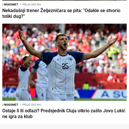
/
NOGOMET
I
PRIJE OKO 8H
Nekadašnji trener Željezničara se pita: "Odakle se stvorio
toliki dug?"
/
NOGOMET
I
PRIJE OKO 8H
Ostaje li ili odlazi? Predsjednik Cluja otkrio zašto Jovo Lukić
ne igra za klub