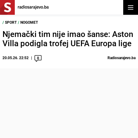
Otvor
/
SPORT
/
NOGOMET
Njemački tim nije imao šanse: Aston
Villa podigla trofej UEFA Europa lige
20.05.26. 22:52
Radiosarajevo.ba
0