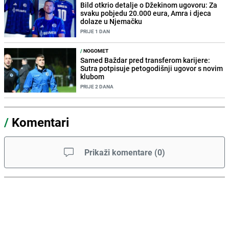
Bild otkrio detalje o Džekinom ugovoru: Za
svaku pobjedu 20.000 eura, Amra i djeca
dolaze u Njemačku
PRIJE 1 DAN
/
NOGOMET
Samed Baždar pred transferom karijere:
Sutra potpisuje petogodišnji ugovor s novim
klubom
PRIJE 2 DANA
/
Komentari
Prikaži komentare
(
0
)