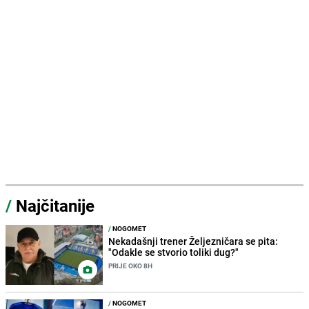
/
Najčitanije
/
NOGOMET
Nekadašnji trener Željezničara se pita:
"Odakle se stvorio toliki dug?"
PRIJE OKO 8H
/
NOGOMET