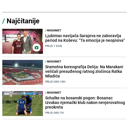
/
Najčitanije
/
NOGOMET
Ljubimac navijača Sarajeva ne zaboravlja
period na Koševu: "Ta emocija je neopisiva"
PRIJE 1 DAN
/
NOGOMET
Sramotna koreografija Delija: Na Marakani
veličali presuđenog ratnog zločinca Ratka
Mladića
PRIJE OKO 18H
/
NOGOMET
Schalke na bosanski pogon: Bosanac
izvukao njemački klub nakon nevjerovatnog
preokreta
PRIJE OKO 7H