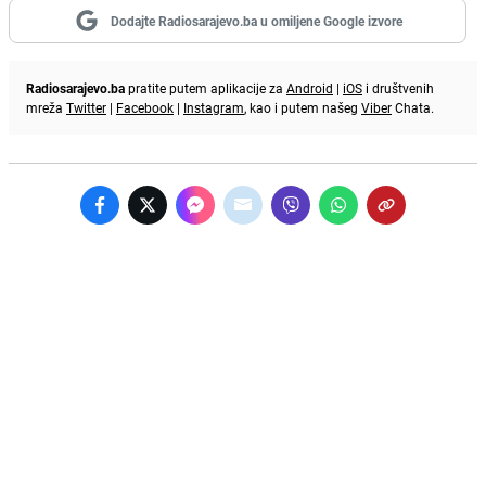
Dodajte Radiosarajevo.ba u omiljene Google izvore
Radiosarajevo.ba
pratite putem aplikacije za
Android
|
iOS
i društvenih
mreža
Twitter
|
Facebook
|
Instagram
, kao i putem našeg
Viber
Chata.