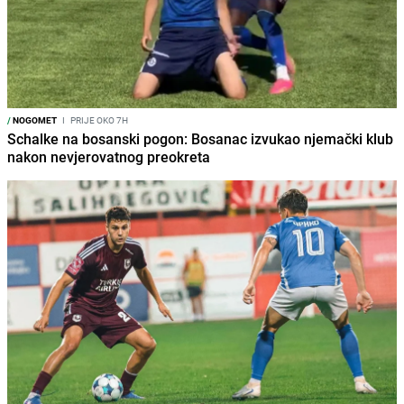
/
NOGOMET
I
PRIJE OKO 7H
Schalke na bosanski pogon: Bosanac izvukao njemački klub
nakon nevjerovatnog preokreta