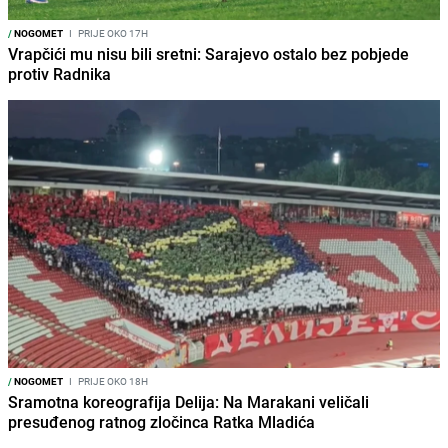
/
NOGOMET
I
PRIJE OKO 17H
Vrapčići mu nisu bili sretni: Sarajevo ostalo bez pobjede
protiv Radnika
/
NOGOMET
I
PRIJE OKO 18H
Sramotna koreografija Delija: Na Marakani veličali
presuđenog ratnog zločinca Ratka Mladića