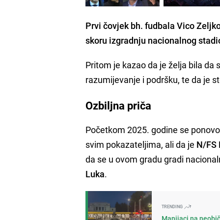
Prvi čovjek bh. fudbala Vico Zeljk
skoru izgradnju nacionalnog stadi
Pritom je kazao da je želja bila da
razumijevanje i podršku, te da je 
Ozbiljna priča
Početkom 2025. godine se ponovo o
svim pokazateljima, ali da je
N/FS 
da se u ovom gradu gradi nacionalni 
Luka
.
TRENDING
Manijaci na neobič