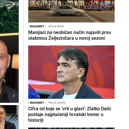
/
NOGOMET
I
PRIJE 8MIN
Manijaci na neobičan način najavili prvu
utakmicu Željezničara u novoj sezoni
/
NOGOMET
I
PRIJE 45MIN
Cifra od koje se 'vrti u glavi': Zlatko Dalić
postaje najplaćeniji hrvatski trener u
historiji