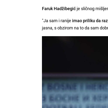
Faruk Hadžibegić
je sličnog mišlje
"Ja sam i ranije
imao priliku da r
jasna, s obzirom na to da sam dobr