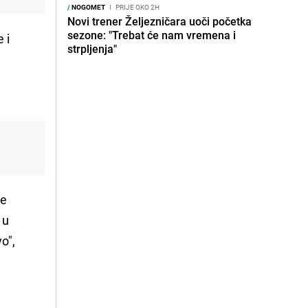
/
NOGOMET
I
PRIJE OKO 2H
Novi trener Željezničara uoči početka
sezone: "Trebat će nam vremena i
 i
strpljenja"
je
 u
vo",