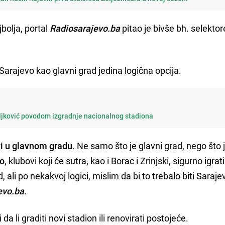
jbolja, portal
Radiosarajevo.ba
pitao je bivše bh. selektore
Sarajevo kao glavni grad jedina logična opcija.
eljković povodom izgradnje nacionalnog stadiona
vi u glavnom gradu
. Ne samo što je glavni grad, nego što 
vo
, klubovi koji će sutra, kao i Borac i Zrinjski, sigurno igrati
, ali po nekakvoj logici, mislim da bi to trebalo biti Saraje
evo.ba
.
a li graditi novi stadion ili renovirati postojeće.