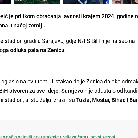
ović je prilikom obraćanja javnosti krajem 2024. godine 
ona u našoj zemlji.
 se stadion gradi u Sarajevu, gdje N/FS BiH nije naišao na
stoga
odluka pala na Zenicu
.
glasio na ovu temu i istakao da je Zenica daleko odmak
BiH otvoren za sve ideje
.
Sarajevo
nije odustalo od kand
stadion, a istu želju izrazili su
Tuzla, Mostar, Bihać i Ba
an način najavili prvu utakmicu Željezničara u novoj sezoni