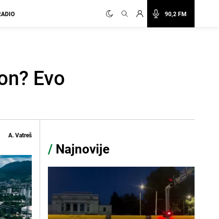
RADIO
90,2 FM
ion? Evo
A. Vatreš
/
Najnovije