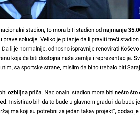
e nacionalni stadion, to mora biti stadion od
najmanje 35.0
prave solucije. Veliko je pitanje da li praviti treći stadion
Da li je normalnije, odnosno ispravnije renovirati Koševo i
 arenu koja će biti dostojna naše zemlje i reprezentacije. S
utim, sa sportske strane, mislim da bi to trebalo biti Sara
biti
ozbiljna priča
. Nacionalni stadion mora biti
nešto što
led
. Insistirao bih da to bude u glavnom gradu i da bude 
žajima koji su potrebni za jedan takav projekt", dodao je