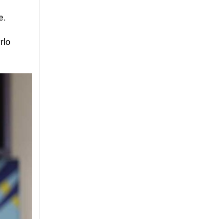
e.
vrlo