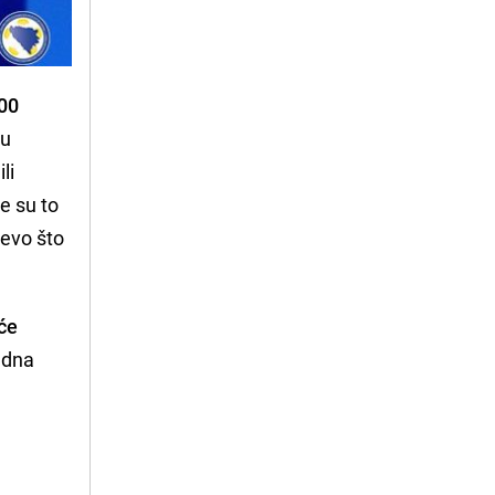
00
 u
li
ve su to
jevo što
 će
jedna