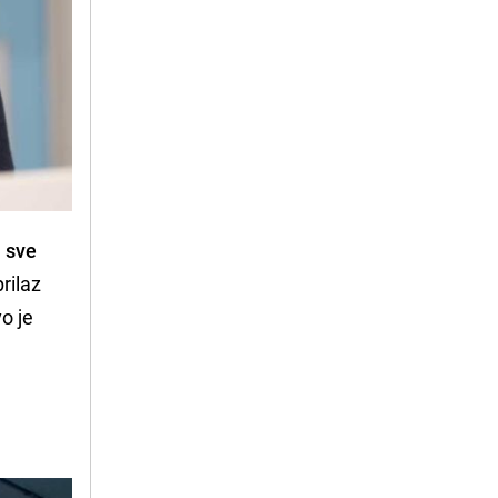
a
sve
rilaz
vo je