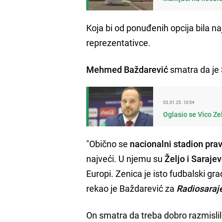
Koja bi od ponuđenih opcija bila na
reprezentativce.
Mehmed Baždarević
smatra da je 
03.01.25. 10:54
Oglasio se Vico Z
"Obično se
nacionalni stadion pra
najveći. U njemu su
Željo i Saraje
Europi. Zenica je isto fudbalski grad
rekao je Baždarević za
Radiosaraj
On smatra da treba dobro razmislili d