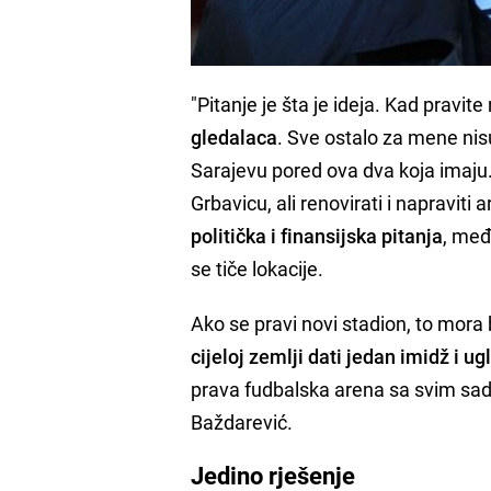
"Pitanje je šta je ideja. Kad pravit
gledalaca
. Sve ostalo za mene nisu 
Sarajevu pored ova dva koja imaju. 
Grbavicu, ali renovirati i napraviti
politička i finansijska pitanja
, međ
se tiče lokacije.
Ako se pravi novi stadion, to mora 
cijeloj zemlji dati jedan imidž i ug
prava fudbalska arena sa svim sadr
Baždarević.
Jedino rješenje