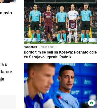
najavio
/
NOGOMET
I
PRIJE OKO 1H
Bordo tim se seli sa Koševa: Poznato gdje
će Sarajevo ugostiti Radnik
la u
idature
nja