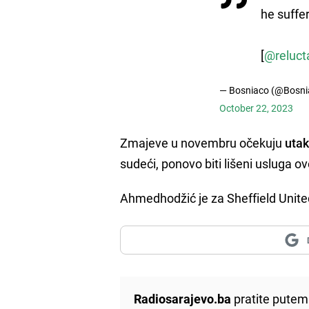
he suffer
[
@reluct
— Bosniaco (@Bosni
October 22, 2023
Zmajeve u novembru očekuju
utak
sudeći, ponovo biti lišeni usluga o
Ahmedhodžić je za Sheffield Unit
Radiosarajevo.ba
pratite putem 