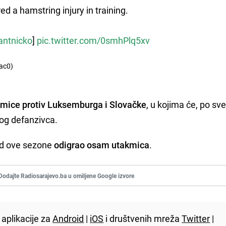
ed a hamstring injury in training.
antnicko
]
pic.twitter.com/0smhPlq5xv
ac0)
mice protiv Luksemburga i Slovačke
, u kojima će, po s
vog defanzivca.
ed ove sezone
odigrao osam utakmica
.
Dodajte Radiosarajevo.ba u omiljene Google izvore
aplikacije za
Android
|
iOS
i društvenih mreža
Twitter
|