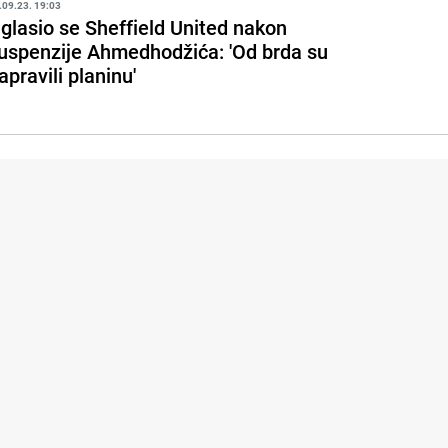
.09.23. 19:03
glasio se Sheffield United nakon
uspenzije Ahmedhodžića: 'Od brda su
apravili planinu'