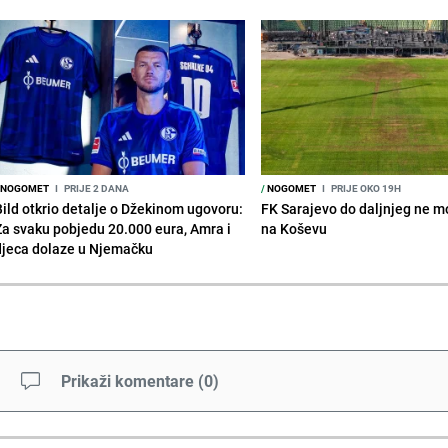
NOGOMET
I
PRIJE 2 DANA
/
NOGOMET
I
PRIJE OKO 19H
Bild otkrio detalje o Džekinom ugovoru:
FK Sarajevo do daljnjeg ne mo
Za svaku pobjedu 20.000 eura, Amra i
na Koševu
djeca dolaze u Njemačku
Prikaži komentare
(
0
)