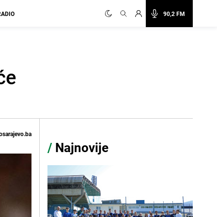
RADIO
90,2 FM
će
osarajevo.ba
/
Najnovije