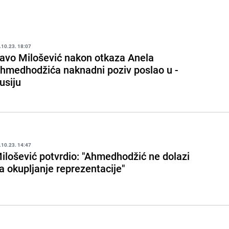
.10.23. 18:07
avo Milošević nakon otkaza Anela
hmedhodžića naknadni poziv poslao u -
usiju
.10.23. 14:47
ilošević potvrdio: "Ahmedhodžić ne dolazi
a okupljanje reprezentacije"