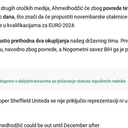
iko drugih otočkih medija, Ahmedhodžić će zbog
povrede te
c dana
, što znači da će propustiti novembarske utakmice
e u kvalifikacijama za EURO 2024.
ustio prethodna dva okupljanja
našeg državnog tima. Prv
bru, navodno zbog povrede, a Nogometni savez BiH ga je
dogovor o daljnjim koracima za rješavanje statusa otpuštenih radnika
oper Sheffield Uniteda se nije priključio reprezentaciji ni u
edhodžić could be out until December after