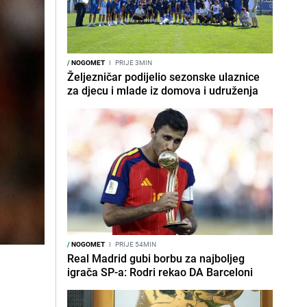
/
NOGOMET
I
PRIJE 3MIN
Željezničar podijelio sezonske ulaznice
za djecu i mlade iz domova i udruženja
/
NOGOMET
I
PRIJE 54MIN
Real Madrid gubi borbu za najboljeg
igrača SP-a: Rodri rekao DA Barceloni