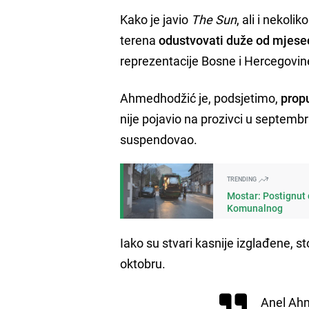
Kako je javio
The Sun
, ali i nekol
terena
odustvovati duže od mjese
reprezentacije Bosne i Hercegovin
Ahmedhodžić je, podsjetimo,
prop
nije pojavio na prozivci u septem
suspendovao.
TRENDING
Mostar: Postignut 
Komunalnog
Iako su stvari kasnije izglađene, st
oktobru.
Anel Ahm