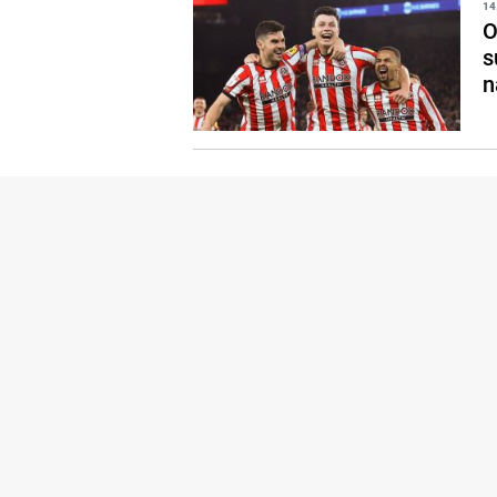
14
O
s
n