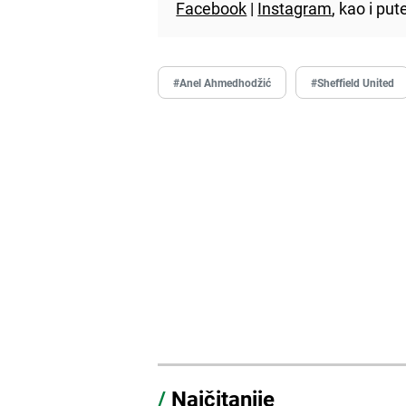
Facebook
|
Instagram
, kao i p
#Anel Ahmedhodžić
#Sheffield United
/
Najčitanije