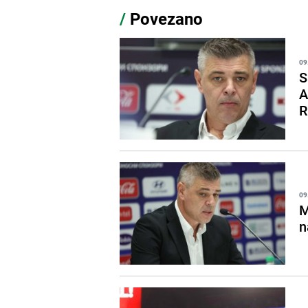
/
Povezano
09
S
A
R
09
M
n