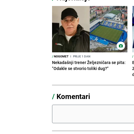
/
NOGOMET
I
PRIJE 1 DAN
/
Nekadašnji trener Željezničara se pita:
"Odakle se stvorio toliki dug?"
/
Komentari