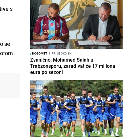
tive
s
o se
 potom
/
NOGOMET
I
PRIJE OKO 3H
Zvanično: Mohamed Salah u
Trabzonsporu, zarađivat će 17 miliona
eura po sezoni