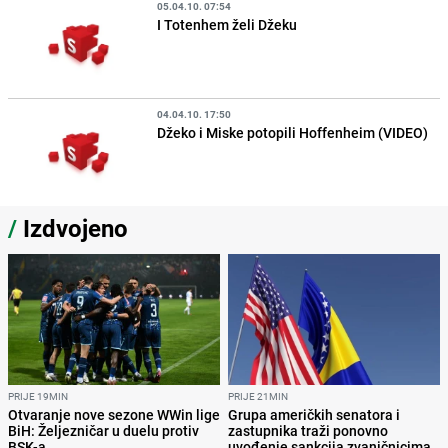
05.04.10. 07:54
I Totenhem želi Džeku
04.04.10. 17:50
Džeko i Miske potopili Hoffenheim (VIDEO)
/
Izdvojeno
PRIJE 19MIN
PRIJE 21MIN
Otvaranje nove sezone WWin lige
Grupa američkih senatora i
BiH: Željezničar u duelu protiv
zastupnika traži ponovno
BSK-a
uvođenje sankcija zvaničnicima