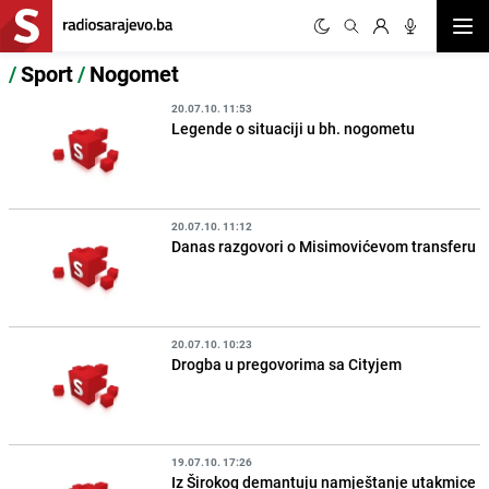
Otvor
/
Sport
/
Nogomet
20.07.10. 11:53
Legende o situaciji u bh. nogometu
20.07.10. 11:12
Danas razgovori o Misimovićevom transferu
20.07.10. 10:23
Drogba u pregovorima sa Cityjem
19.07.10. 17:26
Iz Širokog demantuju namještanje utakmice