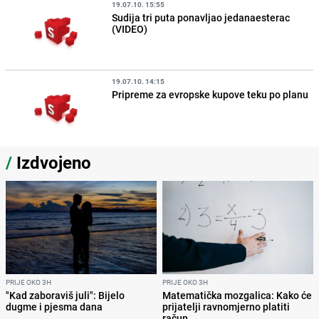
19.07.10. 15:55
Sudija tri puta ponavljao jedanaesterac
(VIDEO)
19.07.10. 14:15
Pripreme za evropske kupove teku po planu
/
Izdvojeno
PRIJE OKO 3H
PRIJE OKO 3H
"Kad zaboraviš juli": Bijelo
Matematička mozgalica: Kako će
dugme i pjesma dana
prijatelji ravnomjerno platiti
račun