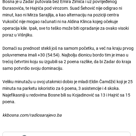
Bosna je u Zadar putovala bez Emira Zimića i uz povrijeđenog
Đurasovića, te Hajrića pod virozom. Suad Šehović nije odigrao ni
minut, kao ni Mirza Sarajlija, a kao alternaciju na poziciji centra
Vukoičić nije mogao računati ni na Aldina Klinca kojeg očekuje
operacija kile. Ipak, sve to teško može biti opradanje za ovako visoki
poraz u Višnjiku.
Domaći su prednost stekli još na samom početku, a već na kraju prvog
poluvremena imali +30 (54:54). Najbolju dionicu bordo tim je imao u
trećoj četvrtini koju su izgubili sa 2 poena razlike, da bi Zadar do kraja
samo potvrdio svoju dominaciju.
Veliku minutažu u ovoj utakmici dobio je mladi Eldin Čamdžić koji je 25
minuta na parketu iskoristio za 6 poena, 3 asistencije i 4 skoka.
Najefikasniji u redovima Bosne bili su Kojadinović sa 13 i Hajrić sa 15
poena.
kkbosna.com/radiosarajevo.ba