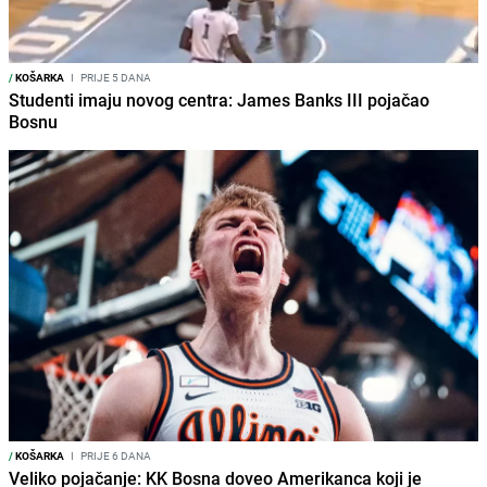
/
KOŠARKA
I
PRIJE 5 DANA
Studenti imaju novog centra: James Banks III pojačao
Bosnu
/
KOŠARKA
I
PRIJE 6 DANA
Veliko pojačanje: KK Bosna doveo Amerikanca koji je