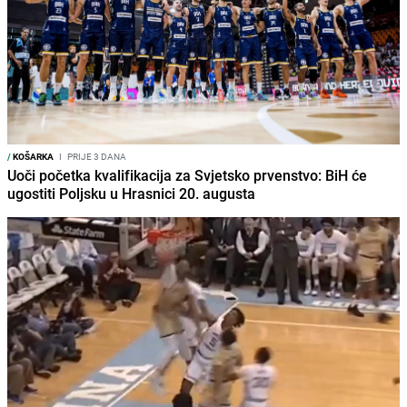
/
KOŠARKA
I
PRIJE 3 DANA
Uoči početka kvalifikacija za Svjetsko prvenstvo: BiH će
ugostiti Poljsku u Hrasnici 20. augusta