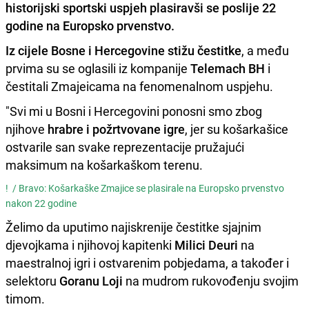
historijski sportski uspjeh
plasiravši se
poslije 22
godine
na
Europsko prvenstvo
.
Iz cijele Bosne i Hercegovine stižu čestitke
, a među
prvima su se oglasili iz kompanije
Telemach BH
i
čestitali Zmajeicama na fenomenalnom uspjehu.
"Svi mi u Bosni i Hercegovini ponosni smo zbog
njihove
hrabre i požrtvovane igre
, jer su košarkašice
ostvarile san svake reprezentacije pružajući
maksimum na košarkaškom terenu.
! /
Bravo: Košarkaške Zmajice se plasirale na Europsko prvenstvo
nakon 22 godine
Želimo da uputimo najiskrenije čestitke sjajnim
djevojkama i njihovoj kapitenki
Milici Deuri
na
maestralnoj igri i ostvarenim pobjedama, a također i
selektoru
Goranu Loji
na mudrom rukovođenju svojim
timom.