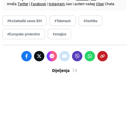
mreža
Twitter
|
Facebook
|
Instagram
, kao i putem našeg
Viber
Chata.
#Košarkaški savez BiH
#Telemach
#čestitka
#Europsko prvenstvo
#zmajice
74
Dijeljenja