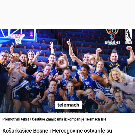
Promotivni tekst / Čestitke Zmajicama iz kompanije Telemach BH
Košarkašice Bosne i Hercegovine
ostvarile su