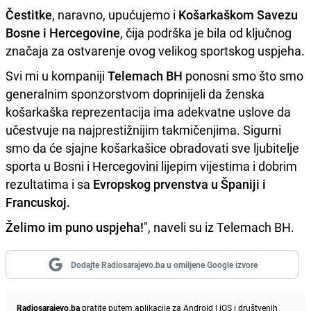
Čestitke
, naravno, upućujemo i
Košarkaškom Savezu
Bosne i Hercegovine
, čija podrška je bila od ključnog
značaja za ostvarenje ovog velikog sportskog uspjeha.
Svi mi u kompaniji
Telemach BH
ponosni smo što smo
generalnim sponzorstvom doprinijeli da ženska
košarkaška reprezentacija ima adekvatne uslove da
učestvuje na najprestižnijim takmičenjima. Sigurni
smo da će sjajne košarkašice obradovati sve ljubitelje
sporta u Bosni i Hercegovini lijepim vijestima i dobrim
rezultatima i sa
Evropskog prvenstva u Španiji i
Francuskoj.
Želimo im puno uspjeha!
", naveli su iz Telemach BH.
Dodajte Radiosarajevo.ba u omiljene Google izvore
Radiosarajevo.ba
pratite putem aplikacije za
Android
|
iOS
i društvenih