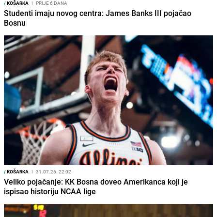
/
KOŠARKA
I
PRIJE 6 DANA
Studenti imaju novog centra: James Banks III pojačao
Bosnu
/
KOŠARKA
I
31.07.26. 22:02
Veliko pojačanje: KK Bosna doveo Amerikanca koji je
ispisao historiju NCAA lige