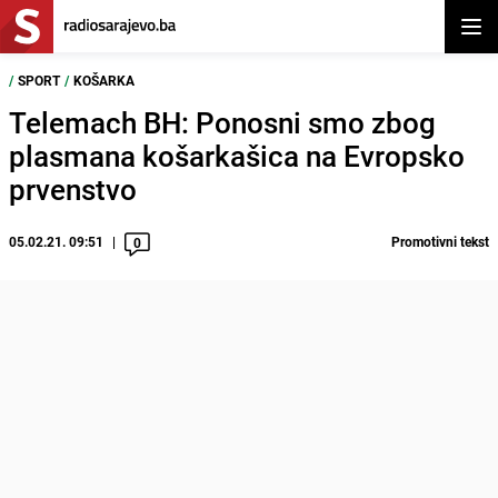
Otvor
/
SPORT
/
KOŠARKA
Telemach BH: Ponosni smo zbog
plasmana košarkašica na Evropsko
prvenstvo
05.02.21. 09:51
Promotivni tekst
0