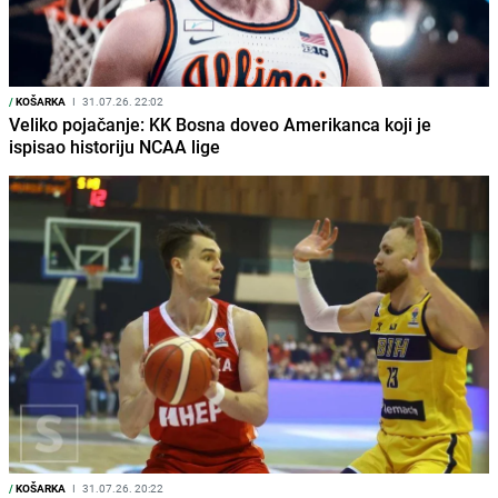
/
KOŠARKA
I
31.07.26. 22:02
Veliko pojačanje: KK Bosna doveo Amerikanca koji je
ispisao historiju NCAA lige
/
KOŠARKA
I
31.07.26. 20:22