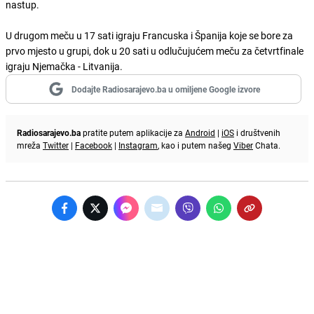
nastup.
U drugom meču u 17 sati igraju Francuska i Španija koje se bore za
prvo mjesto u grupi, dok u 20 sati u odlučujućem meču za četvrtfinale
igraju Njemačka - Litvanija.
Dodajte Radiosarajevo.ba u omiljene Google izvore
Radiosarajevo.ba
pratite putem aplikacije za
Android
|
iOS
i društvenih
mreža
Twitter
|
Facebook
|
Instagram
, kao i putem našeg
Viber
Chata.