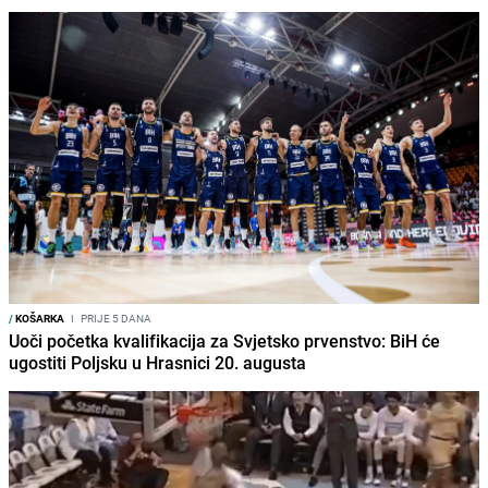
/
KOŠARKA
I
PRIJE 5 DANA
Uoči početka kvalifikacija za Svjetsko prvenstvo: BiH će
ugostiti Poljsku u Hrasnici 20. augusta