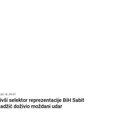
.02.18. 09:07
ivši selektor reprezentacije BiH Sabit
adžić doživio moždani udar