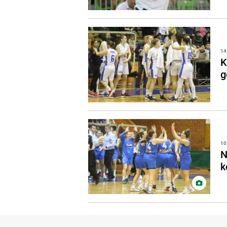
14
K
g
10
N
k