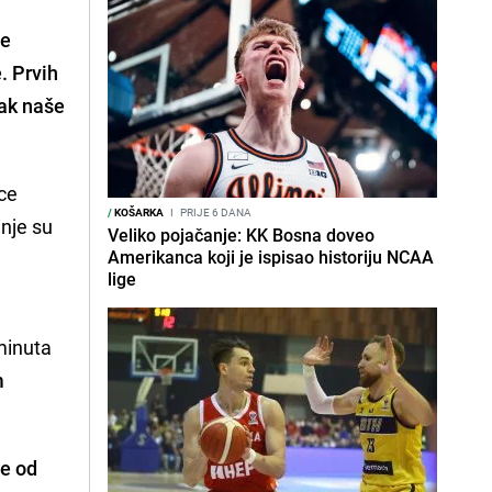
ne
e.
Prvih
pak naše
ice
/
KOŠARKA
I
PRIJE 6 DANA
inje su
Veliko pojačanje: KK Bosna doveo
Amerikanca koji je ispisao historiju NCAA
lige
minuta
m
e od