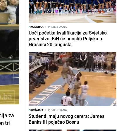
/
KOŠARKA
I
PRIJE 3 DANA
Uoči početka kvalifikacija za Svjetsko
prvenstvo: BiH će ugostiti Poljsku u
Hrasnici 20. augusta
/
KOŠARKA
I
PRIJE 5 DANA
cija za
Studenti imaju novog centra: James
Banks III pojačao Bosnu
n tri