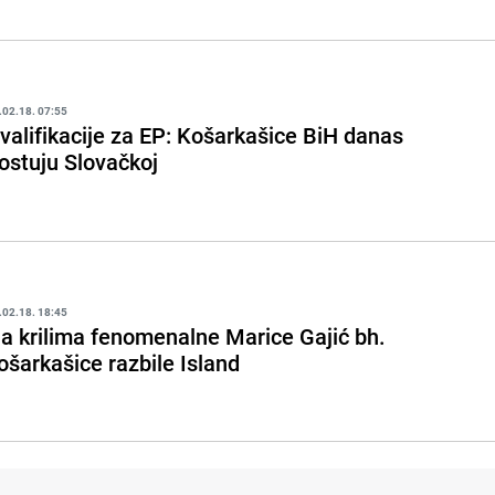
.02.18. 07:55
valifikacije za EP: Košarkašice BiH danas
ostuju Slovačkoj
.02.18. 18:45
a krilima fenomenalne Marice Gajić bh.
ošarkašice razbile Island