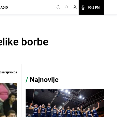
RADIO
90,2 FM
like borbe
osarajevo.ba
/
Najnovije