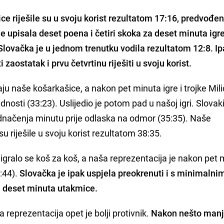
e riješile su u svoju korist rezultatom 17:16, predvođe
e upisala deset poena i četiri skoka za deset minuta igr
 Slovačka je u jednom trenutku vodila rezultatom 12:8. I
zaostatak i prvu četvrtinu riješiti u svoju korist.
ju naše košarkašice, a nakon pet minuta igre i trojke Mil
osti (33:23). Uslijedio je potom pad u našoj igri. Slovak
zjednačenja minutu prije odlaska na odmor (35:35). Naše
u riješile u svoju korist rezultatom 38:35.
gralo se koš za koš, a naša reprezentacija je nakon pet 
:44).
Slovačka je ipak uspjela preokrenuti i s minimalni
h deset minuta utakmice.
reprezentacija opet je bolji protivnik.
Nakon nešto manj