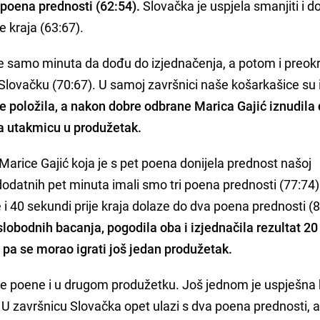
 poena prednosti (62:54).
Slovačka je uspjela smanjiti i do
e kraja (63:67).
 samo minuta da dođu do izjednačenja, a potom i preokr
 za Slovačku (70:67). U samoj završnici naše košarkašice su
e položila, a nakon dobre odbrane Marica Gajić iznudila
la utakmicu u produžetak.
Marice Gajić koja je s pet poena donijela prednost našoj
 dodatnih pet minuta imali smo tri poena prednosti (77:74)
e i 40 sekundi prije kraja dolaze do dva poena prednosti (8
 slobodnih bacanja, pogodila oba i izjednačila rezultat 2
, pa se morao igrati još jedan produžetak.
ve poene i u drugom produžetku. Još jednom je uspješna 
 U završnicu Slovačka opet ulazi s dva poena prednosti, a