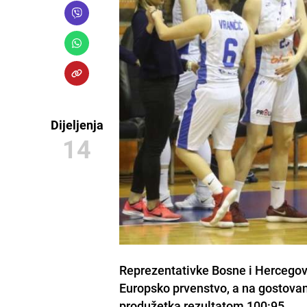
Dijeljenja
14
Reprezentativke Bosne i Hercegovin
Europsko prvenstvo, a na gostovanj
produžetka rezultatom 100:95.