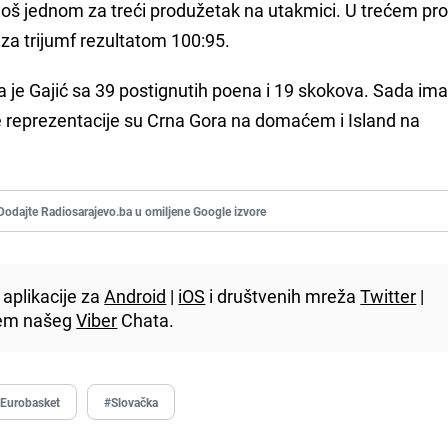
još jednom za treći produžetak na utakmici. U trećem pr
za trijumf rezultatom 100:95.
a je Gajić sa 39 postignutih poena i 19 skokova. Sada i
še reprezentacije su Crna Gora na domaćem i Island na
Dodajte Radiosarajevo.ba u omiljene Google izvore
aplikacije za
Android
|
iOS
i društvenih mreža
Twitter
|
utem našeg
Viber
Chata.
Eurobasket
#Slovačka