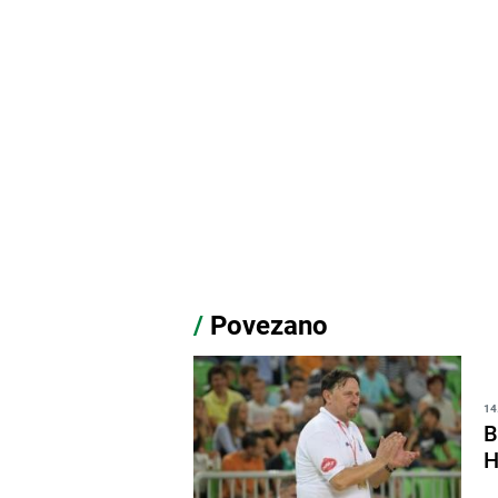
/
Povezano
14
B
H