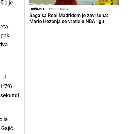
šla je
/
KOŠARKA
I
PRIJE 6 DANA
Saga sa Real Madridom je završena:
Mario Hezonja se vratio u NBA ligu
eta.
 ipak
 dva
. U
1:79).
0 sekundi
bila
 Gajić