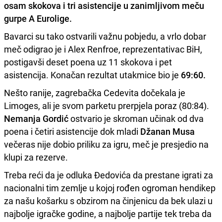
osam skokova i tri asistencije u zanimljivom meču
gurpe A Eurolige.
Bavarci su tako ostvarili važnu pobjedu, a vrlo dobar
meč odigrao je i Alex Renfroe, reprezentativac BiH,
postigavši deset poena uz 11 skokova i pet
asistencija. Konačan rezultat utakmice bio je
69:60.
Nešto ranije, zagrebačka Cedevita dočekala je
Limoges, ali je svom parketu prerpjela poraz (80:84).
Nemanja Gordić
ostvario je skroman učinak od dva
poena i četiri asistencije dok mladi
Džanan Musa
večeras nije dobio priliku za igru, meč je presjedio na
klupi za rezerve.
Treba reći da je odluka Đedovića da prestane igrati za
nacionalni tim zemlje u kojoj rođen ogroman hendikep
za našu košarku s obzirom na činjenicu da bek ulazi u
najbolje igračke godine, a najbolje partije tek treba da