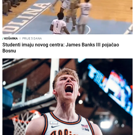
/
KOŠARKA
I
PRIJE 5 DANA
Studenti imaju novog centra: James Banks III pojačao
Bosnu