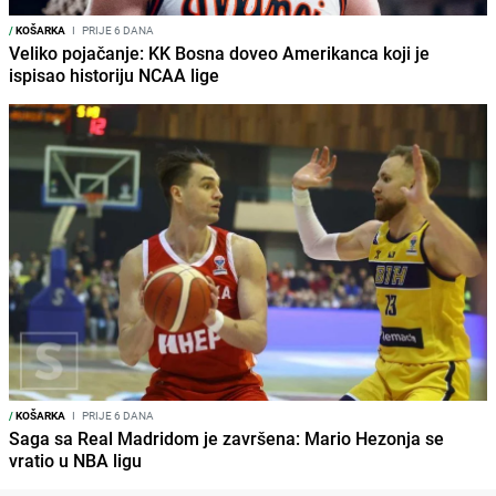
/
KOŠARKA
I
PRIJE 6 DANA
Veliko pojačanje: KK Bosna doveo Amerikanca koji je
ispisao historiju NCAA lige
/
KOŠARKA
I
PRIJE 6 DANA
Saga sa Real Madridom je završena: Mario Hezonja se
vratio u NBA ligu