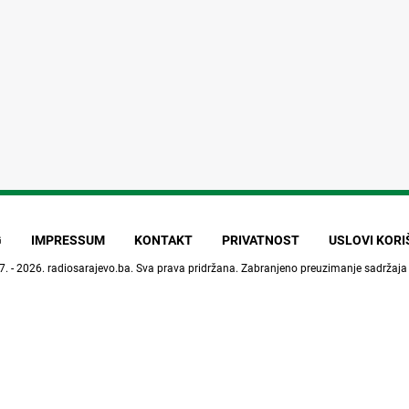
G
IMPRESSUM
KONTAKT
PRIVATNOST
USLOVI KOR
7. - 2026.
radiosarajevo.ba
. Sva prava pridržana. Zabranjeno preuzimanje sadržaja