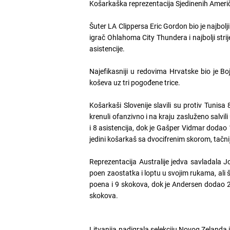
Košarkaška reprezentacija Sjedinenih Američ
Šuter LA Clippersa Eric Gordon bio je najbolj
igrač Ohlahoma City Thundera i najbolji strij
asistencije.
Najefikasniji u redovima Hrvatske bio je B
koševa uz tri pogođene trice.
Košarkaši Slovenije slavili su protiv Tunisa 
krenuli ofanzivno i na kraju zasluženo salvil
i 8 asistencija, dok je Gašper Vidmar doda
jedini košarkaš sa dvocifrenim skorom, tačn
Reprezentacija Australije jedva savladala J
poen zaostatka i loptu u svojim rukama, ali š
poena i 9 skokova, dok je Andersen dodao 22
skokova.
Litvanija nadigrala selekciju Novog Zelanda i