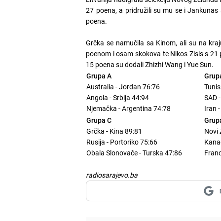
27 poena, a pridružili su mu se i Jankunas s
poena.
Grčka se namučila sa Kinom, ali su na kraju
poenom i osam skokova te Nikos Zisis s 21 
15 poena su dodali Zhizhi Wang i Yue Sun.
Grupa A
Grup
Australia - Jordan 76:76
Tunis
Angola - Srbija 44:94
SAD -
Njemačka - Argentina 74:78
Iran 
Grupa C
Grup
Grčka - Kina 89:81
Novi 
Rusija - Portoriko 75:66
Kanad
Obala Slonovače - Turska 47:86
Franc
radiosarajevo.ba