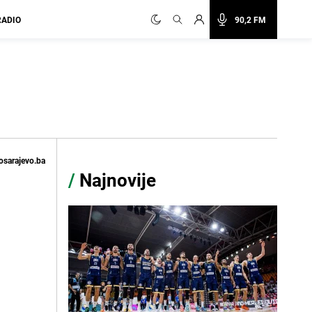
RADIO
90,2 FM
osarajevo.ba
/
Najnovije