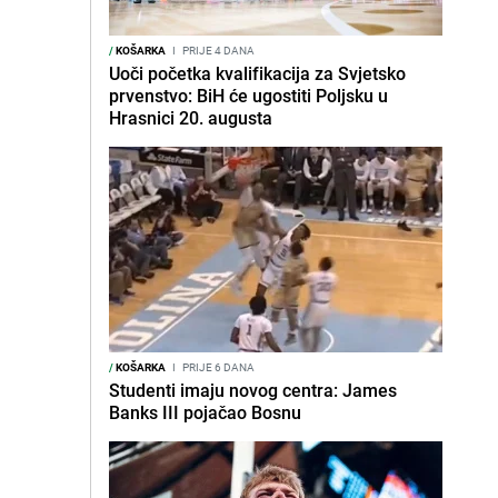
/
KOŠARKA
I
PRIJE 4 DANA
Uoči početka kvalifikacija za Svjetsko
prvenstvo: BiH će ugostiti Poljsku u
Hrasnici 20. augusta
/
KOŠARKA
I
PRIJE 6 DANA
Studenti imaju novog centra: James
Banks III pojačao Bosnu