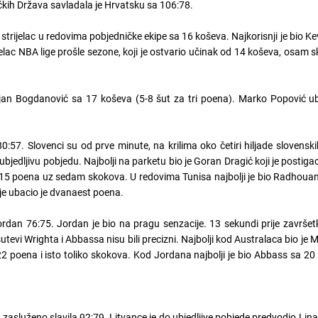
kih Država savladala je Hrvatsku sa 106:78.
i strijelac u redovima pobjedničke ekipe sa 16 koševa. Najkorisnji je bio Ke
elac NBA lige prošle sezone, koji je ostvario učinak od 14 koševa, osam sk
ojan Bogdanović sa 17 koševa (5-8 šut za tri poena). Marko Popović ub
80:57. Slovenci su od prve minute, na krilima oko četiri hiljade slovenski
i ubjedljivu pobjedu. Najbolji na parketu bio je Goran Dragić koji je postig
o 15 poena uz sedam skokova. U redovima Tunisa najbolji je bio Radhoua
ije ubacio je dvanaest poena.
ordan 76:75. Jordan je bio na pragu senzacije. 13 sekundi prije završet
utevi Wrighta i Abbassa nisu bili precizni. Najbolji kod Australaca bio je M
 poena i isto toliko skokova. Kod Jordana najbolji je bio Abbass sa 20
 zasluženo slavila 92:79. Litvance je do ubjedljive pobjede predvodio Lina