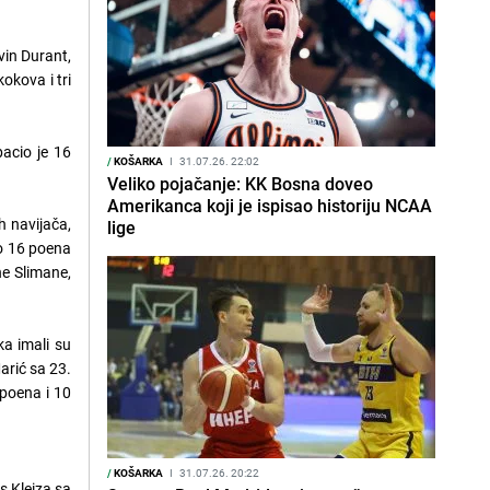
vin Durant,
okova i tri
acio je 16
/
KOŠARKA
I
31.07.26. 22:02
Veliko pojačanje: KK Bosna doveo
Amerikanca koji je ispisao historiju NCAA
h navijača,
lige
ao 16 poena
ne Slimane,
ka imali su
arić sa 23.
 poena i 10
/
KOŠARKA
I
31.07.26. 20:22
s Kleiza sa