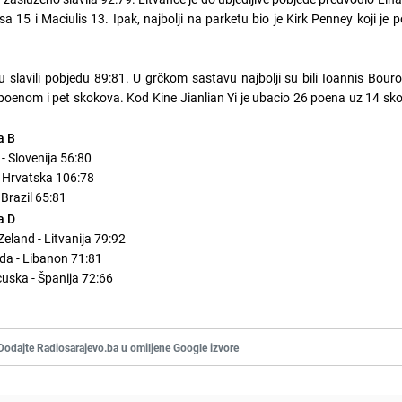
a 15 i Maciulis 13. Ipak, najbolji na parketu bio je Kirk Penney koji je 
 slavili pobjedu 89:81. U grčkom sastavu najbolji su bili Ioannis Bour
poenom i pet skokova. Kod Kine Jianlian Yi je ubacio 26 poena uz 14 sk
a B
 - Slovenija 56:80
 Hrvatska 106:78
- Brazil 65:81
a D
Zeland - Litvanija 79:92
a - Libanon 71:81
uska - Španija 72:66
Dodajte Radiosarajevo.ba u omiljene Google izvore