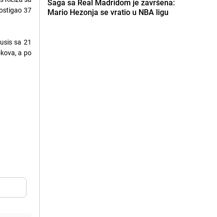
Saga sa Real Madridom je završena:
postigao 37
Mario Hezonja se vratio u NBA ligu
ousis sa 21
okova, a po