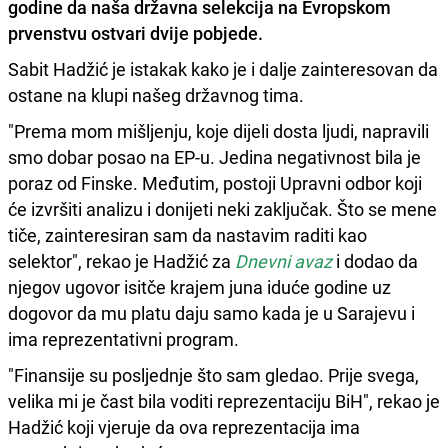
godine da naša državna selekcija na Evropskom
prvenstvu ostvari dvije pobjede.
Sabit Hadžić je istakak kako je i dalje zainteresovan da
ostane na klupi našeg državnog tima.
"Prema mom mišljenju, koje dijeli dosta ljudi, napravili
smo dobar posao na EP-u. Jedina negativnost bila je
poraz od Finske. Međutim, postoji Upravni odbor koji
će izvršiti analizu i donijeti neki zaključak. Što se mene
tiče, zainteresiran sam da nastavim raditi kao
selektor", rekao je Hadžić za
Dnevni avaz
i dodao da
njegov ugovor isitče krajem juna iduće godine uz
dogovor da mu platu daju samo kada je u Sarajevu i
ima reprezentativni program.
"Finansije su posljednje što sam gledao. Prije svega,
velika mi je čast bila voditi reprezentaciju BiH", rekao je
Hadžić koji vjeruje da ova reprezentacija ima