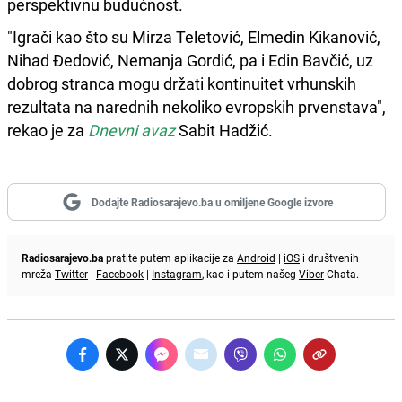
perspektivnu budućnost.
"Igrači kao što su Mirza Teletović, Elmedin Kikanović,
Nihad Đedović, Nemanja Gordić, pa i Edin Bavčić, uz
dobrog stranca mogu držati kontinuitet vrhunskih
rezultata na narednih nekoliko evropskih prvenstava",
rekao je za
Dnevni avaz
Sabit Hadžić.
Dodajte Radiosarajevo.ba u omiljene Google izvore
Radiosarajevo.ba
pratite putem aplikacije za
Android
|
iOS
i društvenih
mreža
Twitter
|
Facebook
|
Instagram
, kao i putem našeg
Viber
Chata.