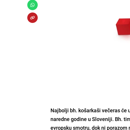
Najbolji bh.
košarkaši
večeras će 
naredne godine u
Sloveniji
. Bh. t
evropsku smotru, dok ni porazom 