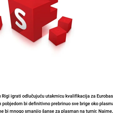
u
Rigi
igrati odlučujuću utakmicu kvalifikacija za
Eurobas
im pobjedom bi definitivno prebrinuo sve brige oko plas
ne bi mnogo smanjio šanse za plasman na turnir. Naime