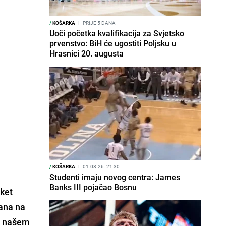
/
KOŠARKA
I
PRIJE 5 DANA
Uoči početka kvalifikacija za Svjetsko
prvenstvo: BiH će ugostiti Poljsku u
Hrasnici 20. augusta
/
KOŠARKA
I
01.08.26. 21:30
Studenti imaju novog centra: James
Banks III pojačao Bosnu
ket
mana na
, našem