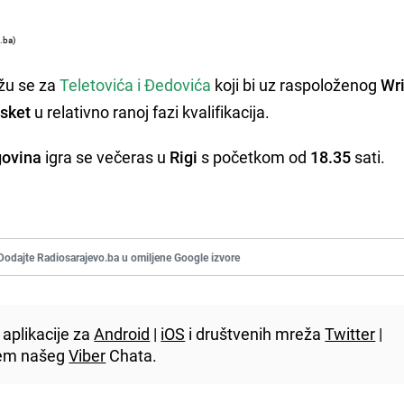
.ba)
žu se za
Teletovića i Đedovića
koji bi uz raspoloženog
Wr
sket
u relativno ranoj fazi kvalifikacija.
govina
igra se večeras u
Rigi
s početkom od
18.35
sati.
Dodajte Radiosarajevo.ba u omiljene Google izvore
aplikacije za
Android
|
iOS
i društvenih mreža
Twitter
|
utem našeg
Viber
Chata.