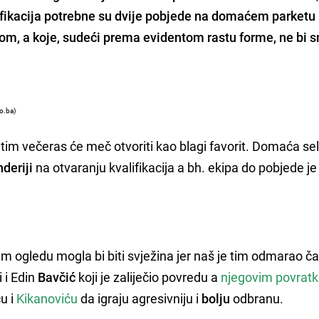
fikacija potrebne su dvije pobjede na domaćem parketu
jom
, a koje, sudeći prema evidentom rastu forme, ne bi 
vo.ba)
. tim večeras će meč otvoriti kao blagi favorit. Domaća se
deriji
na otvaranju kvalifikacija a bh. ekipa do pobjede je
m ogledu mogla bi biti svježina jer naš je tim odmarao ča
 i Edin
Bavčić
koji je zaliječio povredu a
njegovim povrat
u i
Kikanoviću
da igraju agresivniju i
bolju
odbranu.