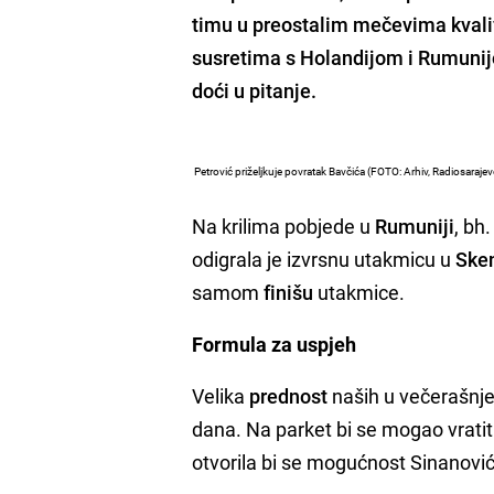
timu u preostalim mečevima kvali
susretima s
Holandijom i Rumuni
doći
u pitanje.
Petrović priželjkuje povratak Bavčića (FOTO: Arhiv, Radiosaraje
Na krilima pobjede u
Rumuniji
, bh
odigrala je izvrsnu utakmicu u
Sken
samom
finišu
utakmice.
Formula za uspjeh
Velika
prednost
naših u večerašnje
dana. Na parket bi se mogao vratiti
otvorila bi se mogućnost Sinanović