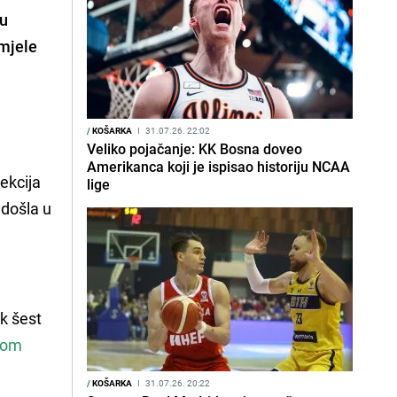
 u
smjele
/
KOŠARKA
I
31.07.26. 22:02
Veliko pojačanje: KK Bosna doveo
Amerikanca koji je ispisao historiju NCAA
lekcija
lige
 došla u
k šest
kom
/
KOŠARKA
I
31.07.26. 20:22