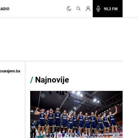
RADIO
90,2 FM
osarajevo.ba
/
Najnovije