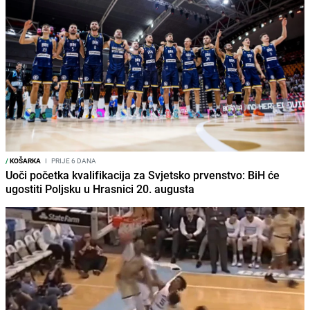
/
KOŠARKA
I
PRIJE 6 DANA
Uoči početka kvalifikacija za Svjetsko prvenstvo: BiH će
ugostiti Poljsku u Hrasnici 20. augusta