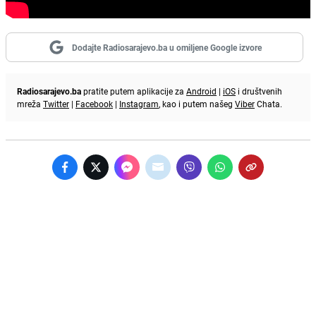
Dodajte Radiosarajevo.ba u omiljene Google izvore
Radiosarajevo.ba
pratite putem aplikacije za
Android
|
iOS
i društvenih
mreža
Twitter
|
Facebook
|
Instagram
, kao i putem našeg
Viber
Chata.