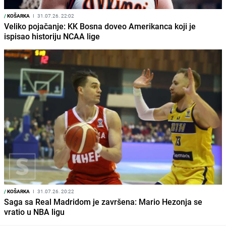
/
KOŠARKA
I
31.07.26. 22:02
Veliko pojačanje: KK Bosna doveo Amerikanca koji je
ispisao historiju NCAA lige
/
KOŠARKA
I
31.07.26. 20:22
Saga sa Real Madridom je završena: Mario Hezonja se
vratio u NBA ligu