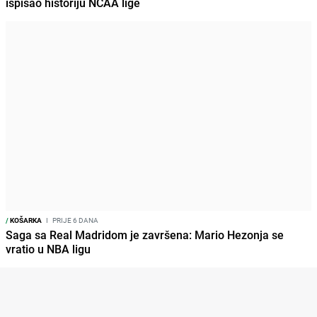
ispisao historiju NCAA lige
/
KOŠARKA
I
PRIJE 6 DANA
Saga sa Real Madridom je završena: Mario Hezonja se
vratio u NBA ligu