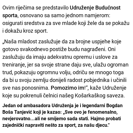
Ovim riječima se predstavilo
Udruženje Budućnost
sporta
, osnovano sa samo jednom namjerom:
osigurati sredstva za sve mlade koji žele da se pokažu
i dokažu kroz sport.
„Naša mladost zaslužuje da za brojne uspjehe koje
gotovo svakodnevo postiže budu nagrađeni. Oni
zaslužuju da imaju adekvatnu opremu i uslove za
treniranje, jer sa svoje strane daju sve, ulažu ogroman
trud, pokazuju ogromnu volju, odriču se mnogo toga
da bi u svoju zemlju donijeli radost pobjednika i učinili
sve nas ponosnima.
Pomozimo im
!“, kaže Udruženje
koje su pokrenuli čelnici našeg Košarkaškog saveza.
Jedan od ambasadora Udruženja je i legendarni Bogdan
Boša Tanjević koji je kazao: „Sve ovo je fenomenalno,
nevjerovatno...ali ne smijemo sada stati. Hajmo probati
zajednički napraviti nešto za sport, za našu djecu."