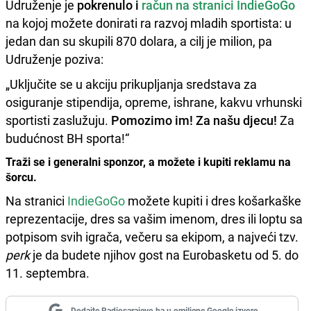
Udruženje je
pokrenulo i
račun na stranici IndieGoGo
na kojoj možete donirati ra razvoj mladih sportista: u
jedan dan su skupili 870 dolara, a cilj je milion, pa
Udruženje poziva:
„Uključite se u akciju prikupljanja sredstava za
osiguranje stipendija, opreme, ishrane, kakvu vrhunski
sportisti zaslužuju.
Pomozimo im! Za našu djecu!
Za
budućnost BH sporta!“
Traži se i generalni sponzor, a možete i kupiti reklamu na
šorcu.
Na stranici
IndieGoGo
možete kupiti i dres košarkaške
reprezentacije, dres sa vašim imenom, dres ili loptu sa
potpisom svih igrača, večeru sa ekipom, a najveći tzv.
perk
je da budete njihov gost na Eurobasketu od 5. do
11. septembra.
Dodajte Radiosarajevo.ba u omiljene Google izvore