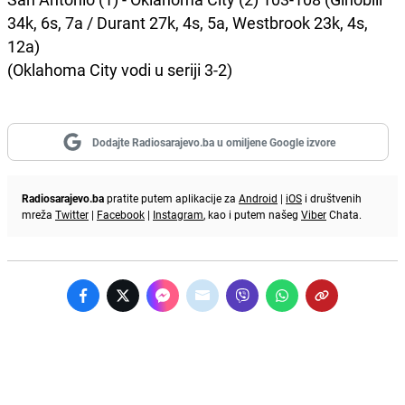
34k, 6s, 7a / Durant 27k, 4s, 5a, Westbrook 23k, 4s,
12a)
(Oklahoma City vodi u seriji 3-2)
Dodajte Radiosarajevo.ba u omiljene Google izvore
Radiosarajevo.ba
pratite putem aplikacije za
Android
|
iOS
i društvenih
mreža
Twitter
|
Facebook
|
Instagram
, kao i putem našeg
Viber
Chata.