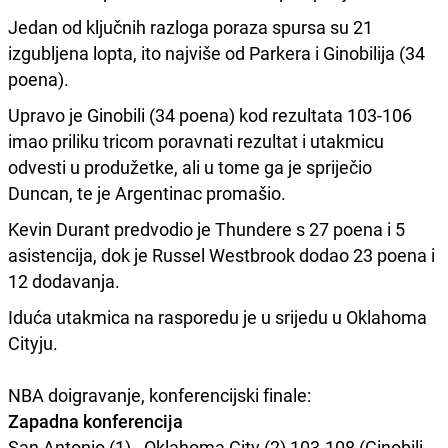
Jedan od ključnih razloga poraza spursa su 21
izgubljena lopta, ito najviše od Parkera i Ginobilija (34
poena).
Upravo je Ginobili (34 poena) kod rezultata 103-106
imao priliku tricom poravnati rezultat i utakmicu
odvesti u produžetke, ali u tome ga je spriječio
Duncan, te je Argentinac promašio.
Kevin Durant predvodio je Thundere s 27 poena i 5
asistencija, dok je Russel Westbrook dodao 23 poena i
12 dodavanja.
Iduća utakmica na rasporedu je u srijedu u Oklahoma
Cityju.
NBA doigravanje, konferencijski finale:
Zapadna konferencija
San Antonio (1) - Oklahoma City (2) 103-108 (Ginobili