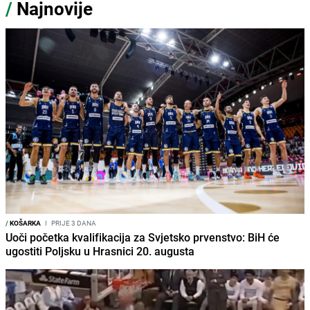
/
Najnovije
/
KOŠARKA
I
PRIJE 3 DANA
Uoči početka kvalifikacija za Svjetsko prvenstvo: BiH će
ugostiti Poljsku u Hrasnici 20. augusta