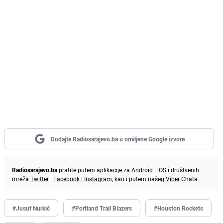
Dodajte Radiosarajevo.ba u omiljene Google izvore
Radiosarajevo.ba
pratite putem aplikacije za
Android
|
iOS
i društvenih
mreža
Twitter
|
Facebook
|
Instagram
, kao i putem našeg
Viber
Chata.
#Jusuf Nurkić
#Portland Trail Blazers
#Houston Rockets