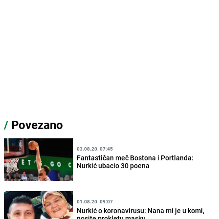
/
Povezano
03.08.20. 07:45
Fantastičan meč Bostona i Portlanda:
Nurkić ubacio 30 poena
01.08.20. 09:07
Nurkić o koronavirusu: Nana mi je u komi,
nosite prokletu masku