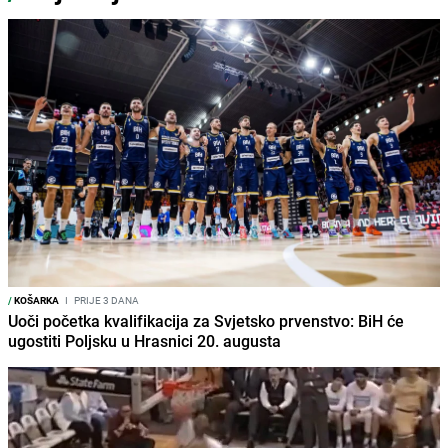
/
KOŠARKA
I
PRIJE 3 DANA
Uoči početka kvalifikacija za Svjetsko prvenstvo: BiH će
ugostiti Poljsku u Hrasnici 20. augusta