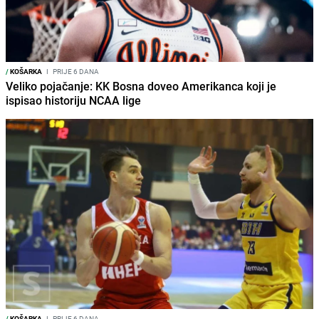
/
KOŠARKA
I
PRIJE 6 DANA
Veliko pojačanje: KK Bosna doveo Amerikanca koji je
ispisao historiju NCAA lige
/
KOŠARKA
I
PRIJE 6 DANA