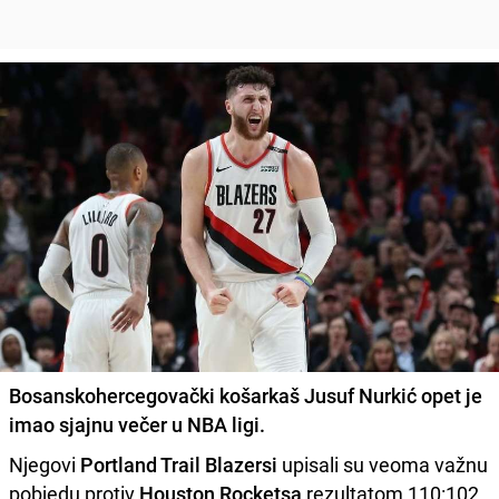
Bosanskohercegovački košarkaš
Jusuf Nurkić
opet je
imao sjajnu večer u NBA ligi.
Njegovi
Portland Trail Blazersi
upisali su veoma važnu
pobjedu protiv
Houston Rocketsa
rezultatom 110:102.