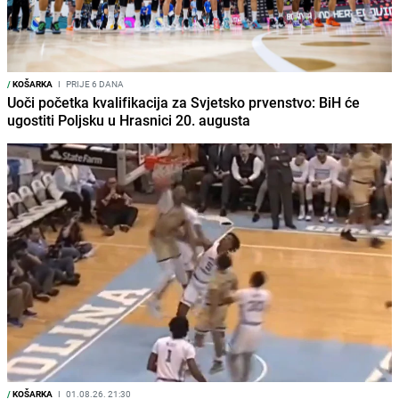
/
KOŠARKA
I
PRIJE 6 DANA
Uoči početka kvalifikacija za Svjetsko prvenstvo: BiH će
ugostiti Poljsku u Hrasnici 20. augusta
/
KOŠARKA
I
01.08.26. 21:30