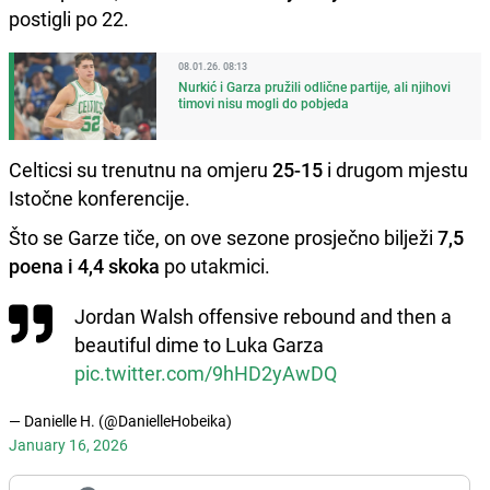
postigli po 22.
08.01.26. 08:13
Nurkić i Garza pružili odlične partije, ali njihovi
timovi nisu mogli do pobjeda
Celticsi su trenutnu na omjeru
25-15
i drugom mjestu
Istočne konferencije.
Što se Garze tiče, on ove sezone prosječno bilježi
7,5
poena i 4,4 skoka
po utakmici.
Jordan Walsh offensive rebound and then a
beautiful dime to Luka Garza
pic.twitter.com/9hHD2yAwDQ
— Danielle H. (@DanielleHobeika)
January 16, 2026