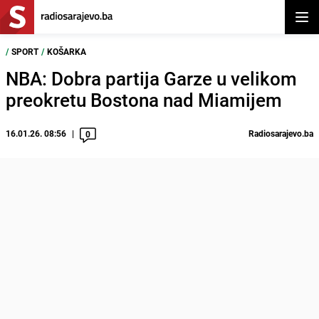
Otvor
/
SPORT
/
KOŠARKA
NBA: Dobra partija Garze u velikom
preokretu Bostona nad Miamijem
16.01.26. 08:56
Radiosarajevo.ba
0