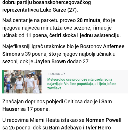
dobru partiju bosanskohercegovačkog
reprezentativca Luke Garze (27).
Naš centar je na parketu proveo
28 minuta
, što je
njegova najveća minutaža ove sezone, i imao je
učinak od
11 poena, četiri skoka i jednu asistenciju
.
Najefikasniji igrač utakmice bio je Bostonov
Anfernee
Simons
s 39 poena, što je njegov najbolji učinak u
sezoni, dok je
Jaylen Brown
dodao 27.
TRENDING
Meteorolog čije prognoze čita cijela regija
najavljuje: Vrućine popuštaju, ali ljeto još ne
završava
Značajan doprinos pobjedi Celticsa dao je i
Sam
Hauser
sa 17 poena.
U redovima Miami Heata istakao se
Norman Powell
sa 26 poena, dok su
Bam Adebayo i Tyler Herro