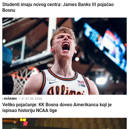
Studenti imaju novog centra: James Banks III pojačao
Bosnu
/
KOŠARKA
I
31.07.26. 22:02
Veliko pojačanje: KK Bosna doveo Amerikanca koji je
ispisao historiju NCAA lige