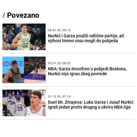
/
Povezano
08.01.26. 08:13
Nurkić i Garza pružili odlične partije, ali
njihovi timovi nisu mogli do pobjeda
02.01.26. 08:22
NBA: Garza dvocifren u pobjedi Bostona,
Nurkić nije igrao zbog povrede
31.12.25. 07:19
Duel bh. Zmajeva: Luka Garza i Jusuf Nurkić
igrali jedan protiv drugog u okviru NBA lige