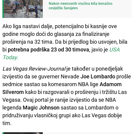
Nakon nesnosnih vrućina kiša konačno
osvježila Sarajevo
Ako liga nastavi dalje, potencijalno bi kasnije ove
godine moglo doći do glasanja za finaliziranje
proširenja na 32 tima. Da bi prijedlog bio usvojen, bila
bi
potrebna podrška 23 od 30 timova
, javio je
USA
Today.
Las Vegas Review-Journal
je također u ponedjeljak
izvijestio da se guverner Nevade
Joe Lombardo
prošle
sedmice sastao sa komesarom NBA lige
Adamom
Silverom
kako bi razgovarali o proširenju i tržištu Las
Vegasa. Ovaj portal je ranije izvijestio da se NBA
legenda
Magic Johnson
sastao sa Lombardom o
pridruživanju vlasničkoj grupi ako Las Vegas dobije
tim.