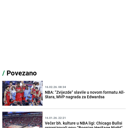
/
Povezano
16.02.26. 08:34
NBA: "Zvijezde" slavile u novom formatu All-
Stara, MVP nagrada za Edwardsa
16.01.26. 22:21
Večer bh. kulture u NBA ligi: Chicago Bullsi
organizovali prvu "Bosnian Heritage Night"