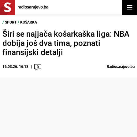
Otvor
/
SPORT
/
KOŠARKA
Širi se najjača košarkaška liga: NBA
dobija još dva tima, poznati
finansijski detalji
16.03.26. 16:13
Radiosarajevo.ba
0