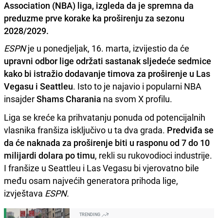
Association (NBA) liga, izgleda da je spremna da
preduzme prve korake ka proširenju za sezonu
2028/2029.
ESPN
je u ponedjeljak, 16. marta, izvijestio da će
upravni odbor lige održati sastanak sljedeće sedmice
kako bi istražio dodavanje timova za proširenje u Las
Vegasu i Seattleu
. Isto to je najavio i popularni NBA
insajder
Shams Charania
na svom X profilu.
Liga se kreće ka prihvatanju ponuda od potencijalnih
vlasnika franšiza isključivo u ta dva grada.
Predviđa se
da će naknada za proširenje biti u rasponu od 7 do 10
milijardi dolara po timu
, rekli su rukovodioci industrije.
I franšize u Seattleu i Las Vegasu bi vjerovatno bile
među osam najvećih generatora prihoda lige,
izvještava
ESPN.
TRENDING