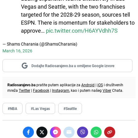
Vegas and Seattle, with the two franchises
targeted for the 2028-29 season, sources tell
ESPN. There is momentum for stakeholders to
approve…
pic.twitter.com/H6AYVdhh7S
— Shams Charania (@ShamsCharania)
March 16, 2026
Dodajte Radiosarajevo.ba u omiljene Google izvore
Radiosarajevo.ba
pratite putem aplikacije za
Android
|
iOS
i društvenih
mreža
Twitter
|
Facebook
|
Instagram
, kao i putem našeg
Viber
Chata.
#NBA
#Las Vegas
#Seattle