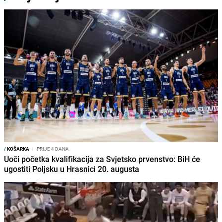
/
KOŠARKA
I
PRIJE 4 DANA
Uoči početka kvalifikacija za Svjetsko prvenstvo: BiH će
ugostiti Poljsku u Hrasnici 20. augusta