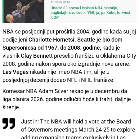
11.03.26. 08:59
Ubacio 83 poena i ispisao NBA historiju,
pogledajte ovo čudo: "Wilt, ja, pa Kobe, to zvuči
ludo"
NBA se posljednji put proširila 2004. godine kada su joj
dodijeljeni
Charlotte Hornetsi. Seattle je bio dom
Supersonicsa od 1967. do 2008. godine,
kada je
vlasnik
Clay Bennett
preselio franšizu u Oklahoma City
2008. godine nakon spora oko izgradnje nove arene.
Las Vegas
nikada nije imao NBA tim, ali je u
posljednjoj deceniji dodao NFL i NHL franšize.
Komesar NBA Adam Silver rekao je u decembru da
liga planira 2026. godine odlučiti hoće li tražiti daljnje
širenje.
Just in: The NBA will hold a vote at the Board
of Governors meetings March 24-25 to explore
adding expansion teams exclusively in Las