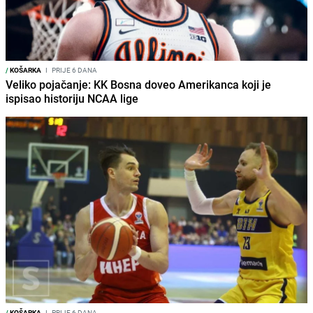
/
KOŠARKA
I
PRIJE 6 DANA
Veliko pojačanje: KK Bosna doveo Amerikanca koji je
ispisao historiju NCAA lige
/
KOŠARKA
I
PRIJE 6 DANA