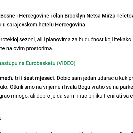
 Bosne i Hercegovine i član Brooklyn Netsa
Mirza Teleto
ju u sarajevskom hotelu Hercegovina.
protekloj sezoni, ali i planovima za budućnost koji itekako
pte na ovim prostorima.
o nastupu na Eurobasketu (VIDEO)
među tri i šest mjeseci
. Dobio sam jedan udarac u kuk pr
lo. Otkrili smo na vrijeme i hvala Bogu vratio se na parke
grao mnogo, ali dobro je da sam imao priliku trenirati sa 
?