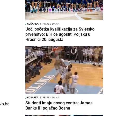
/
KOŠARKA
I
PRIJE 3 DANA
Uoči početka kvalifikacija za Svjetsko
prvenstvo: BiH će ugostiti Poljsku u
Hrasnici 20. augusta
/
KOŠARKA
I
PRIJE 4 DANA
Studenti imaju novog centra: James
Banks III pojačao Bosnu