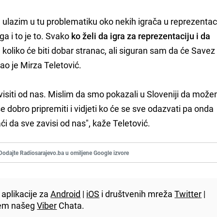
 ulazim u tu problematiku oko nekih igrača u reprezentaci
ga i to je to. Svako
ko želi da igra za reprezentaciju i da
oliko će biti dobar stranac, ali siguran sam da će Savez 
zao je Mirza Teletović.
siti od nas. Mislim da smo pokazali u Sloveniji da može
 dobro pripremiti i vidjeti ko će se sve odazvati pa onda
ći da sve zavisi od nas", kaže Teletović.
Dodajte Radiosarajevo.ba u omiljene Google izvore
aplikacije za
Android
|
iOS
i društvenih mreža
Twitter
|
utem našeg
Viber
Chata.