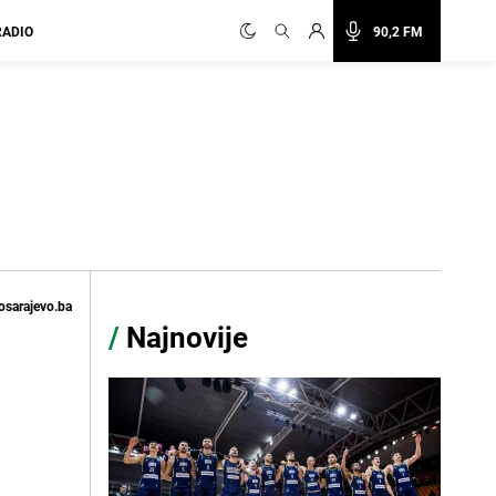
RADIO
90,2 FM
osarajevo.ba
/
Najnovije