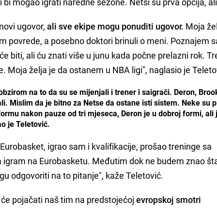
ji bi mogao igrati naredne sezone. Netsi su prva opcija, ali
novi ugovor,
ali sve ekipe mogu ponuditi ugovor.
Moja žel
m povrede, a posebno doktori brinuli o meni. Poznajem sa
e biti, ali ću znati više u junu kada počne prelazni rok. T
e. Moja želja je da ostanem u NBA ligi", naglasio je Teleto
zirom na to da su se mijenjali i trener i saigrači. Deron, Brook
jali. Mislim da je bitno za Netse da ostane isti sistem. Neke su
formu nakon pauze od tri mjeseca, Deron je u dobroj formi, ali 
 je Teletović.
Eurobasket, igrao sam i kvalifikacije, prošao treninge sa
 da igram na Eurobasketu. Međutim dok ne budem znao šta 
 odgovoriti na to pitanje", kaže Teletović.
ji će pojačati naš tim na predstojećoj
evropskoj smotri