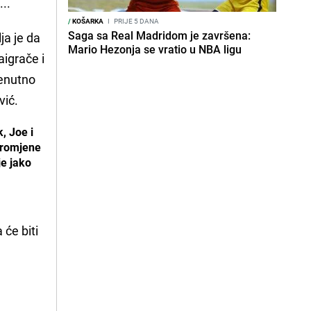
...
/
KOŠARKA
I
PRIJE 5 DANA
Saga sa Real Madridom je završena:
ja je da
Mario Hezonja se vratio u NBA ligu
igrače i
renutno
vić.
, Joe i
 promjene
je jako
će biti