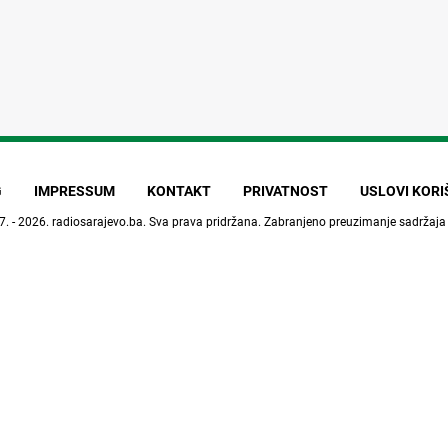
G
IMPRESSUM
KONTAKT
PRIVATNOST
USLOVI KOR
7. - 2026.
radiosarajevo.ba
. Sva prava pridržana. Zabranjeno preuzimanje sadržaja