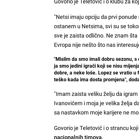
Govorio je Teletović i o klubu za ko
"Netsi imaju opciju da prvi ponude 
ostanem u Netsima, svi su se toko
sve je zaista odlično. Ne znam šta ć
Evropa nije nešto što nas interesuj
"Mislim da smo imali dobru sezonu, s ob
ja smo jedini igrači koji se nisu mijen
dobre, a neke loše. Lopez se vratio u 
teško kada ima dosta promjena", dodao
"Imam zaista veliku želju da igram 
Ivanovićem i moja je velika želja
sa nastavkom moje karijere ne mogu
Govorio je Teletović i o strancu ko
nacionalnih timova.