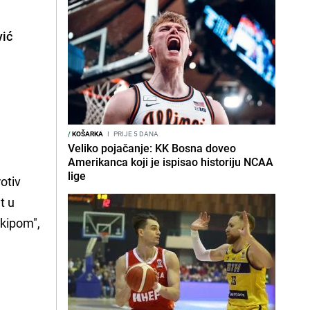
vić
/
KOŠARKA
I
PRIJE 5 DANA
Veliko pojačanje: KK Bosna doveo
Amerikanca koji je ispisao historiju NCAA
lige
otiv
t u
ekipom",