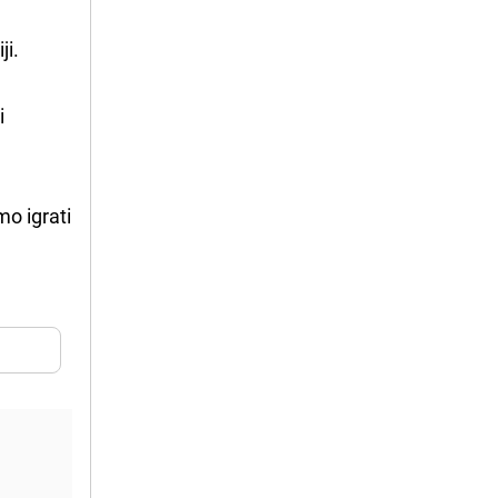
ji.
i
mo igrati