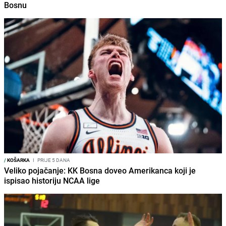
Bosnu
/
KOŠARKA
I
PRIJE 5 DANA
Veliko pojačanje: KK Bosna doveo Amerikanca koji je
ispisao historiju NCAA lige