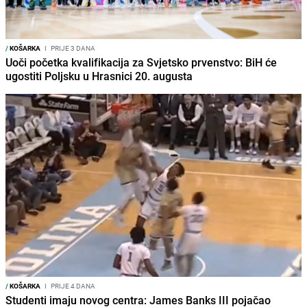
/
KOŠARKA
I
PRIJE 3 DANA
Uoči početka kvalifikacija za Svjetsko prvenstvo: BiH će
ugostiti Poljsku u Hrasnici 20. augusta
/
KOŠARKA
I
PRIJE 4 DANA
Studenti imaju novog centra: James Banks III pojačao