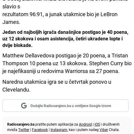
slavio s
rezultatom 96:91, a junak utakmice bio je LeBron
James.
Jedan od najboljih igrača današnjice postigao je 40 poena,
uz 12 skokova i osam asistencija, četiri ukradene lopte i
dvije blokade.
Matthew Dellavedova postigao je 20 poena, a Tristan
Thompson 10 poena uz 13 skokova. Stephen Curry bio
je najefikasniji u redovima Warriorsa sa 27 poena.
Naredna utakmica igra se u četvrtak ponovo u
Clevelandu.
Dodajte Radiosarajevo.ba u omiljene Google izvore
Radiosarajevo.ba
pratite putem aplikacije za
Android
|
iOS
i društvenih
mreža
Twitter
|
Facebook
|
Instagram
, kao i putem našeg
Viber
Chata.