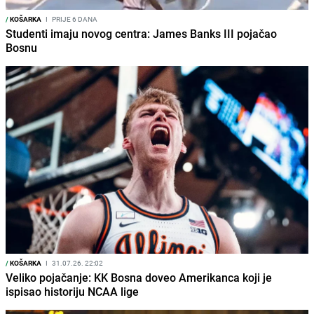
/
KOŠARKA
I
PRIJE 6 DANA
Studenti imaju novog centra: James Banks III pojačao
Bosnu
/
KOŠARKA
I
31.07.26. 22:02
Veliko pojačanje: KK Bosna doveo Amerikanca koji je
ispisao historiju NCAA lige