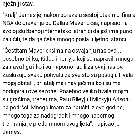
nježniji stav.
"Kralj" James je, nakon poraza u šestoj utakmici finala
NBA doigravanja od Dallas Mavericksa, napisao na
svojoj službenoj internetskoj stranici da još ima puno
za učiti, te da ga čeka mnogo posla u ljetnoj stanci.
"Čestitam Mavericksima na osvajanju naslova...
posebno Dirku, Kiddu i Terryju koji su napravili mnogo
za našu ligu i koji su naporno radili za ovaj naslov.
Zaslužuju svaku pohvalu za sve što su postigli. Hvala
mojoj obitelji, prijateljima i navijačima koji su me
podupirali ove sezone. Posebno veliko hvala mojim
suigračima, trenerima, Patu Rileyju i Mickyju Arisonu
na podršci. Mnogo imam za naučiti iz ove godine,
mnogo toga za nadogradit i mnogo napornog
treniranja je preda mnom ovog ljeta", napisao je
James.