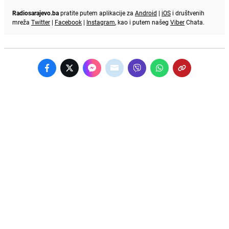
Radiosarajevo.ba
pratite putem aplikacije za
Android
|
iOS
i društvenih
mreža
Twitter
|
Facebook
|
Instagram
, kao i putem našeg
Viber
Chata.