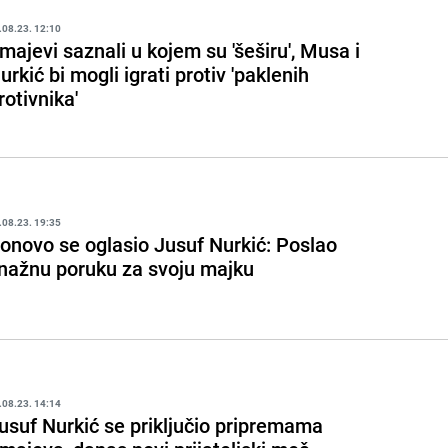
.08.23. 12:10
majevi saznali u kojem su 'šeširu', Musa i
urkić bi mogli igrati protiv 'paklenih
rotivnika'
.08.23. 19:35
onovo se oglasio Jusuf Nurkić: Poslao
nažnu poruku za svoju majku
.08.23. 14:14
usuf Nurkić se priključio pripremama