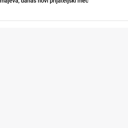
majeva, danas novi prijateljski meč