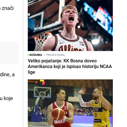
o znači
/
KOŠARKA
I
PRIJE 6 DANA
Veliko pojačanje: KK Bosna doveo
Amerikanca koji je ispisao historiju NCAA
lige
dine, a
 u koje