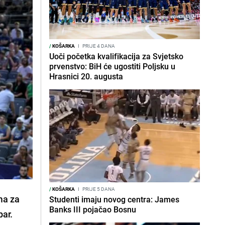
/
KOŠARKA
I
PRIJE 4 DANA
Uoči početka kvalifikacija za Svjetsko
prvenstvo: BiH će ugostiti Poljsku u
Hrasnici 20. augusta
/
KOŠARKA
I
PRIJE 5 DANA
ma za
Studenti imaju novog centra: James
Banks III pojačao Bosnu
par.