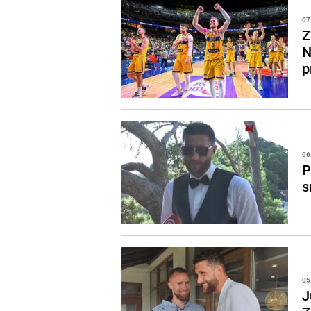
07
Z
N
p
06
P
s
05
J