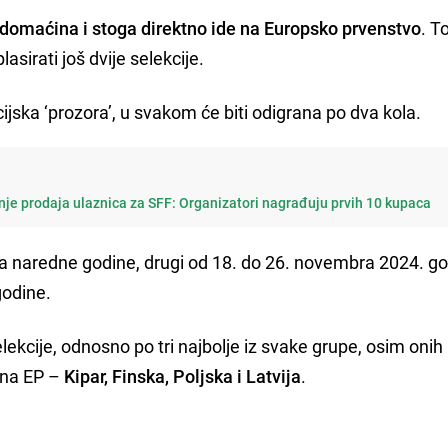
 domaćina i stoga direktno ide na Europsko prvenstvo
. T
asirati još dvije selekcije.
acijska ‘prozora’, u svakom će biti odigrana po dva kola.
nje prodaja ulaznica za SFF: Organizatori nagrađuju prvih 10 kupaca
ara naredne godine, drugi od 18. do 26. novembra 2024. go
godine.
lekcije, odnosno po tri najbolje iz svake grupe, osim onih
ina EP –
Kipar, Finska, Poljska i Latvija
.