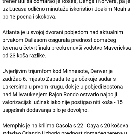
trener Bullsa odmarao je Rosea, Denga i Korvera, pa je
uz Lucasa odlično minutažu iskoristio i Joakim Noah s
po 13 poena i skokova.
Atlanta je u svojoj dvorani pobjedom nad aktualnim
prvakom Dallasom osigurala prednost domaćeg
terena u četvrtfinalu preokrenuvši vodstvo Mavericksa
od 23 koša razlike.
Uvjerljivim trijumfom kod Minnesote, Denver je
zadržao 6. mjesto Zapada te ga očekuje sudar s
Lakersima u prvom krugu, dok je u pobjedi Bostona
nad Milwaukeejem Rajon Rondo ostvario najbolji
valorizacijski učinak iako nije postigao niti koša - 15
uspješnih dodavanja bilo je dovoljno.
Memphis je na krilima Gasola s 22 i Gaya s 20 koševa
svladao Orlando i izborio prednost domaćeg terena u