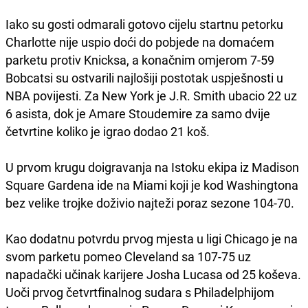
Iako su gosti odmarali gotovo cijelu startnu petorku
Charlotte nije uspio doći do pobjede na domaćem
parketu protiv Knicksa, a konačnim omjerom 7-59
Bobcatsi su ostvarili najlošiji postotak uspješnosti u
NBA povijesti. Za New York je J.R. Smith ubacio 22 uz
6 asista, dok je Amare Stoudemire za samo dvije
četvrtine koliko je igrao dodao 21 koš.
U prvom krugu doigravanja na Istoku ekipa iz Madison
Square Gardena ide na Miami koji je kod Washingtona
bez velike trojke doživio najteži poraz sezone 104-70.
Kao dodatnu potvrdu prvog mjesta u ligi Chicago je na
svom parketu pomeo Cleveland sa 107-75 uz
napadački učinak karijere Josha Lucasa od 25 koševa.
Uoči prvog četvrtfinalnog sudara s Philadelphijom