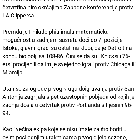
četvrtfinalnim okršajima Zapadne konferencije protiv
LA Clippersa.
Premda je Philadelphia imala matematičku
mogućnost u zadnjem susretu doći do 7. pozicije
Istoka, glavni igrači su ostali na klupi, pa je Detroit na
koncu bio bolji sa 108-86. Čini se da su i Knicksi i 76-
ersi procijenili da im je svejedno igrali protiv Chicaga ili
Miamija...
Utah se za oglede prvog kruga doigravanja protiv San
Antonija zagrijala s pet uzastopnih pobjeda od kojih je
zadnja došla u četvrtak protiv Portlanda s tijesnih 96-
94.
Kao i većina ekipa koje se nisu imale za što boriti u
ovim posljednjim utakmicama prvog dijela sezone,