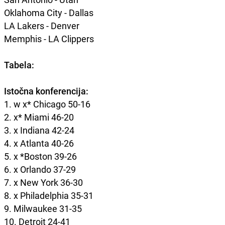
Oklahoma City - Dallas
LA Lakers - Denver
Memphis - LA Clippers
Tabela:
Istočna konferencija:
1. w x* Chicago 50-16
2. x* Miami 46-20
3. x Indiana 42-24
4. x Atlanta 40-26
5. x *Boston 39-26
6. x Orlando 37-29
7. x New York 36-30
8. x Philadelphia 35-31
9. Milwaukee 31-35
10. Detroit 24-41