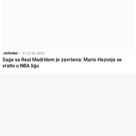
/
KOŠARKA
I
31.07.26. 20:22
Saga sa Real Madridom je završena: Mario Hezonja se
vratio u NBA ligu