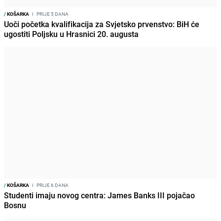
/
KOŠARKA
I
PRIJE 5 DANA
Uoči početka kvalifikacija za Svjetsko prvenstvo: BiH će
ugostiti Poljsku u Hrasnici 20. augusta
/
KOŠARKA
I
PRIJE 6 DANA
Studenti imaju novog centra: James Banks III pojačao
Bosnu