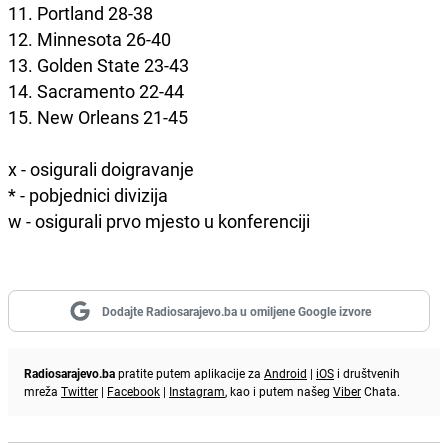
11. Portland 28-38
12. Minnesota 26-40
13. Golden State 23-43
14. Sacramento 22-44
15. New Orleans 21-45
x - osigurali doigravanje
* - pobjednici divizija
w - osigurali prvo mjesto u konferenciji
Dodajte Radiosarajevo.ba u omiljene Google izvore
Radiosarajevo.ba
pratite putem aplikacije za
Android
|
iOS
i društvenih
mreža
Twitter
|
Facebook
|
Instagram
, kao i putem našeg
Viber
Chata.