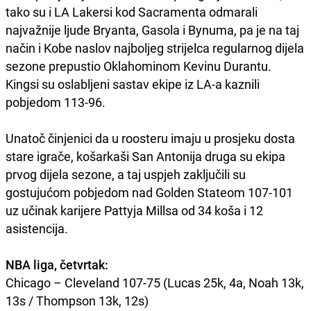
tako su i LA Lakersi kod Sacramenta odmarali
najvažnije ljude Bryanta, Gasola i Bynuma, pa je na taj
način i Kobe naslov najboljeg strijelca regularnog dijela
sezone prepustio Oklahominom Kevinu Durantu.
Kingsi su oslabljeni sastav ekipe iz LA-a kaznili
pobjedom 113-96.
Unatoč činjenici da u roosteru imaju u prosjeku dosta
stare igrače, košarkaši San Antonija druga su ekipa
prvog dijela sezone, a taj uspjeh zaključili su
gostujućom pobjedom nad Golden Stateom 107-101
uz učinak karijere Pattyja Millsa od 34 koša i 12
asistencija.
NBA liga, četvrtak:
Chicago – Cleveland 107-75 (Lucas 25k, 4a, Noah 13k,
13s / Thompson 13k, 12s)