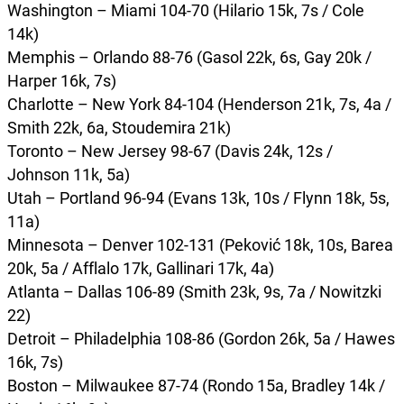
Washington – Miami 104-70 (Hilario 15k, 7s / Cole
14k)
Memphis – Orlando 88-76 (Gasol 22k, 6s, Gay 20k /
Harper 16k, 7s)
Charlotte – New York 84-104 (Henderson 21k, 7s, 4a /
Smith 22k, 6a, Stoudemira 21k)
Toronto – New Jersey 98-67 (Davis 24k, 12s /
Johnson 11k, 5a)
Utah – Portland 96-94 (Evans 13k, 10s / Flynn 18k, 5s,
11a)
Minnesota – Denver 102-131 (Peković 18k, 10s, Barea
20k, 5a / Afflalo 17k, Gallinari 17k, 4a)
Atlanta – Dallas 106-89 (Smith 23k, 9s, 7a / Nowitzki
22)
Detroit – Philadelphia 108-86 (Gordon 26k, 5a / Hawes
16k, 7s)
Boston – Milwaukee 87-74 (Rondo 15a, Bradley 14k /