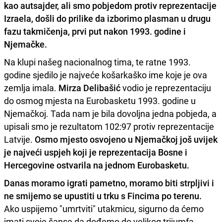
kao autsajder, ali smo pobjedom protiv reprezentacije
Izraela, došli do prilike da izborimo plasman u drugu
fazu takmičenja,
prvi put nakon 1993. godine i
Njemačke
.
Na klupi našeg nacionalnog tima, te ratne 1993.
godine sjedilo je najveće košarkaško ime koje je ova
zemlja imala.
Mirza Delibašić
vodio je reprezentaciju
do osmog mjesta na Eurobasketu 1993. godine u
Njemačkoj. Tada nam je bila dovoljna jedna pobjeda, a
upisali smo je rezultatom 102:97 protiv reprezentacije
Latvije.
Osmo mjesto osvojeno u Njemačkoj još uvijek
je najveći uspjeh koji je reprezentacija Bosne i
Hercegovine ostvarila na jednom Eurobasketu.
Danas moramo igrati pametno, moramo biti strpljivi i
ne smijemo se upustiti u trku s Fincima po terenu.
Ako uspijemo "umrtviti" utakmicu, sigurno da ćemo
imati svoje šanse da dođemo do velikog trijumfa.