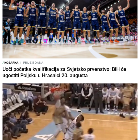
/
KOŠARKA
I
PRIJE 5 DANA
Uoči početka kvalifikacija za Svjetsko prvenstvo: BiH će
ugostiti Poljsku u Hrasnici 20. augusta