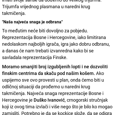
Trijumfa vrijednog plasmana u naredni krug
takmičenja.
"Naša najveća snaga je odbrana''
To međutim neće biti dovoljno za pobjedu.
Reprezentacija Bosne i Hercegovine, iako limitirana
nedolaskom najboljih igrača, igra jako dobru odbranu,
a danas će nam trebati izvanredna kako bi se
savladala reprezentacija Finske.
Moramo smanjiti broj izgubljenih lopti i ne dozvoliti
finskim centrima da skaču pod našim košem.
Ako
uspijemo sve ovo provesti u plan, onda ćemo biti u
odličnoj situaciji da prođemo u naredni krug
takmičenja. Najveća snaga reprezentacije Bosne i
Hercegovine je
Duško Ivanović
, crnogorski stručnjak
koji iz ovog tima izvlači i više nego što je bilo ko mogao
zamisliti. Potrebno je da se kockice slože, da se odigra