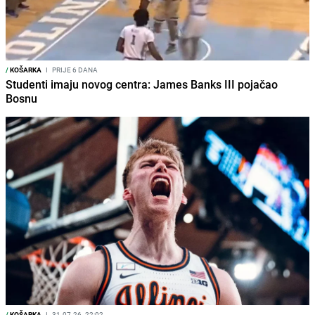
/
KOŠARKA
I
PRIJE 6 DANA
Studenti imaju novog centra: James Banks III pojačao
Bosnu
/
KOŠARKA
I
31.07.26. 22:02