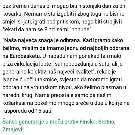
bez treme i danas bi mogao biti historijski dan za bh.
košarku. Nemamo šta izgubiti i zbog toga ne bismo
smjeli srljati, igrati pod pritiskom, nego biti strpljivi i
čekati da nam se Finci sami "ponude".
"
Naša najveća snaga je odbrana. Kad igramo kako
želimo, mislim da imamo jednu od najboljih odbrana
na Eurobasketu.
U napadu nam ponekad fali malo
brža cirkulacija lopte i samopouzdanja u šutu, ali je
generalno kolektiv naš najveći kvalitet", rekao je
Ivanović uoči utakmice, svjestan da moramo igrati
odbranu na vrhunskom nivou, ako želimo plasman u
naredni krug. Nama preostaje samo da našim
košarkašima poželimo mnogo sreće u duelu koji je na
rasporedu od 15 sati.
Šanse generacije u meču protiv Finske: Sretno,
Zmajevi!