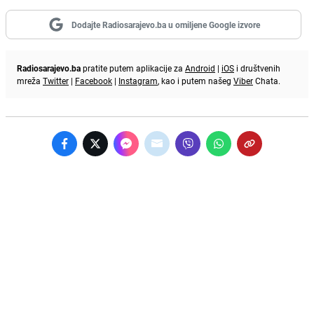
Dodajte Radiosarajevo.ba u omiljene Google izvore
Radiosarajevo.ba
pratite putem aplikacije za
Android
|
iOS
i društvenih
mreža
Twitter
|
Facebook
|
Instagram
, kao i putem našeg
Viber
Chata.